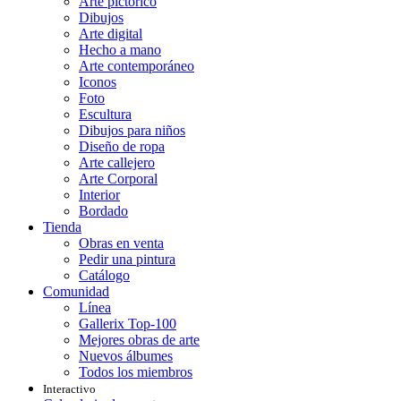
Arte pictórico
Dibujos
Arte digital
Hecho a mano
Arte contemporáneo
Iconos
Foto
Escultura
Dibujos para niños
Diseño de ropa
Arte callejero
Arte Corporal
Interior
Bordado
Tienda
Obras en venta
Pedir una pintura
Catálogo
Comunidad
Línea
Gallerix Top-100
Mejores obras de arte
Nuevos álbumes
Todos los miembros
Interactivo