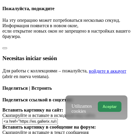
Пожалуйста, подождите
На эту операцию может потребоваться несколько секунд.
Информация появится в новом окне,
если открытие новых окон не запрещено в настройках вашего
браузера.
Necesitas iniciar sesión
Для работы с коллекциями – пожалуйста,
войдите в аккаунт
(abrir en nueva ventana).
Поделиться | Встроить
Поделиться ссылкой в соцсетях:
Utilizamos
Aceptar
Вставить картинку на сайт:
cookies
Скопируйте и вставьте в исходный код сайта
Вставить картинку в сообщение на форум:
Скопируйте и вставьте в текст сообщения