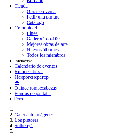
Bordado
Tienda
Obras en venta
Pedir una pintura
Catálogo
Comunidad
Línea
Gallerix Top-100
Mejores obras de arte
Nuevos álbumes
Todos los miembros
Interactivo
Calendario de eventos
Rompecabezas
Нейрогенератор
🔥
Quince rompecabezas
Fondos de pantalla
Foro
Galería de imágenes
Los pintores
Sotheby’s