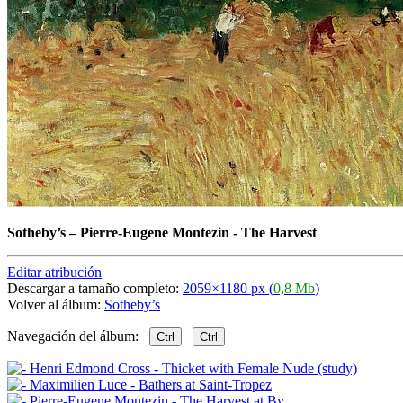
Sotheby’s
–
Pierre-Eugene Montezin - The Harvest
Editar atribución
Descargar a tamaño completo:
2059×1180 px (
0,8 Mb
)
Volver al álbum:
Sotheby’s
Navegación del álbum:
Ctrl
Ctrl