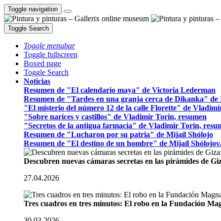
Toggle navigation
Toggle Search
Toggle menubar
Toggle fullscreen
Boxed page
Toggle Search
Noticias
Resumen de "El calendario maya" de Victoria Lederman
Resumen de "Tardes en una granja cerca de Dikanka" de 
"El misterio del número 12 de la calle Florette" de Vladim
"Sobre narices y castillos" de Vladimir Torin, resumen
"Secretos de la antigua farmacia" de Vladimir Torin, res
Resumen de "Lucharon por su patria" de Mijaíl Shólojo
Resumen de "El destino de un hombre" de Mijaíl Shólojov
Descubren nuevas cámaras secretas en las pirámides de Gi
27.04.2026
Tres cuadros en tres minutos: El robo en la Fundación M
30.03.2026