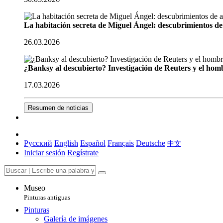
La habitación secreta de Miguel Ángel: descubrimientos de 
26.03.2026
¿Banksy al descubierto? Investigación de Reuters y el homb
17.03.2026
Resumen de noticias
Русский
English
Español
Français
Deutsche
中文
Iniciar sesión
Regístrate
Museo
Pinturas antiguas
Pinturas
Galería de imágenes