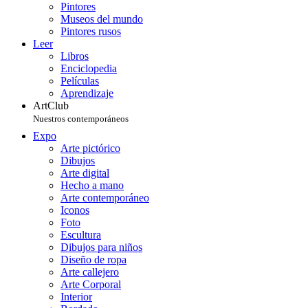
Pintores
Museos del mundo
Pintores rusos
Leer
Libros
Enciclopedia
Películas
Aprendizaje
ArtClub
Nuestros contemporáneos
Expo
Arte pictórico
Dibujos
Arte digital
Hecho a mano
Arte contemporáneo
Iconos
Foto
Escultura
Dibujos para niños
Diseño de ropa
Arte callejero
Arte Corporal
Interior