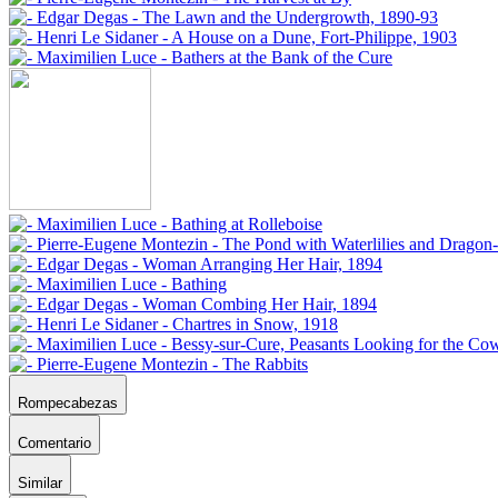
Rompecabezas
Comentario
Similar