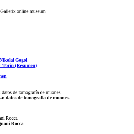
Nikolai Gogol
ir Torin (Resumen)
umen
.
za: datos de tomografía de muones.
agnani Rocca