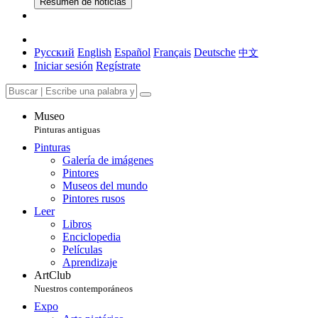
Resumen de noticias
Русский
English
Español
Français
Deutsche
中文
Iniciar sesión
Regístrate
Museo
Pinturas antiguas
Pinturas
Galería de imágenes
Pintores
Museos del mundo
Pintores rusos
Leer
Libros
Enciclopedia
Películas
Aprendizaje
ArtClub
Nuestros contemporáneos
Expo