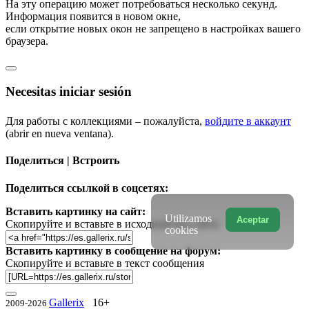
На эту операцию может потребоваться несколько секунд.
Информация появится в новом окне,
если открытие новых окон не запрещено в настройках вашего
браузера.
Necesitas iniciar sesión
Для работы с коллекциями – пожалуйста,
войдите в аккаунт
(abrir en nueva ventana).
Поделиться | Встроить
Поделиться ссылкой в соцсетях:
Вставить картинку на сайт:
Utilizamos
Aceptar
Скопируйте и вставьте в исходный код сайта
cookies
Вставить картинку в сообщение на форум:
Скопируйте и вставьте в текст сообщения
Gallerix
16+
2009-2026