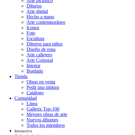
Arte pictórico
Dibujos
Arte digital
Hecho a mano
Arte contemporáneo
Iconos
Foto
Escultura
Dibujos para niños
Diseño de ropa
Arte callejero
Arte Corporal
Interior
Bordado
Tienda
Obras en venta
Pedir una pintura
Catálogo
Comunidad
Línea
Gallerix Top-100
Mejores obras de arte
Nuevos álbumes
Todos los miembros
Interactivo