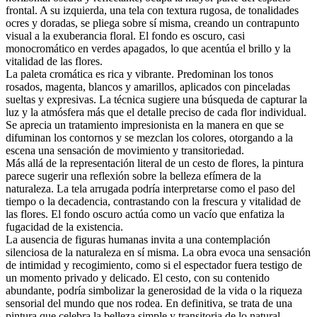
frontal. A su izquierda, una tela con textura rugosa, de tonalidades
ocres y doradas, se pliega sobre sí misma, creando un contrapunto
visual a la exuberancia floral. El fondo es oscuro, casi
monocromático en verdes apagados, lo que acentúa el brillo y la
vitalidad de las flores.
La paleta cromática es rica y vibrante. Predominan los tonos
rosados, magenta, blancos y amarillos, aplicados con pinceladas
sueltas y expresivas. La técnica sugiere una búsqueda de capturar la
luz y la atmósfera más que el detalle preciso de cada flor individual.
Se aprecia un tratamiento impresionista en la manera en que se
difuminan los contornos y se mezclan los colores, otorgando a la
escena una sensación de movimiento y transitoriedad.
Más allá de la representación literal de un cesto de flores, la pintura
parece sugerir una reflexión sobre la belleza efímera de la
naturaleza. La tela arrugada podría interpretarse como el paso del
tiempo o la decadencia, contrastando con la frescura y vitalidad de
las flores. El fondo oscuro actúa como un vacío que enfatiza la
fugacidad de la existencia.
La ausencia de figuras humanas invita a una contemplación
silenciosa de la naturaleza en sí misma. La obra evoca una sensación
de intimidad y recogimiento, como si el espectador fuera testigo de
un momento privado y delicado. El cesto, con su contenido
abundante, podría simbolizar la generosidad de la vida o la riqueza
sensorial del mundo que nos rodea. En definitiva, se trata de una
pintura que celebra la belleza simple y transitoria de lo natural,