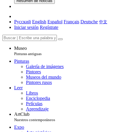
Resumen de noticias
Русский
English
Español
Français
Deutsche
中文
Iniciar sesión
Regístrate
Museo
Pinturas antiguas
Pinturas
Galería de imágenes
Pintores
Museos del mundo
Pintores rusos
Leer
Libros
Enciclopedia
Películas
Aprendizaje
ArtClub
Nuestros contemporáneos
Expo