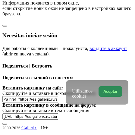
Информация появится в новом окне,
если открытие новых окон не запрещено в настройках вашего
браузера.
Necesitas iniciar sesión
Для работы с коллекциями – пожалуйста,
войдите в аккаунт
(abrir en nueva ventana).
Поделиться | Встроить
Поделиться ссылкой в соцсетях:
Вставить картинку на сайт:
Utilizamos
Aceptar
Скопируйте и вставьте в исходный код сайта
cookies
Вставить картинку в сообщение на форум:
Скопируйте и вставьте в текст сообщения
Gallerix
16+
2009-2026