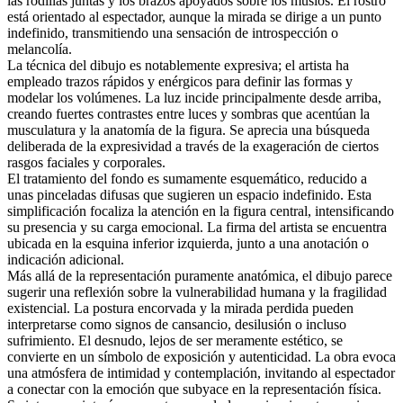
las rodillas juntas y los brazos apoyados sobre los muslos. El rostro
está orientado al espectador, aunque la mirada se dirige a un punto
indefinido, transmitiendo una sensación de introspección o
melancolía.
La técnica del dibujo es notablemente expresiva; el artista ha
empleado trazos rápidos y enérgicos para definir las formas y
modelar los volúmenes. La luz incide principalmente desde arriba,
creando fuertes contrastes entre luces y sombras que acentúan la
musculatura y la anatomía de la figura. Se aprecia una búsqueda
deliberada de la expresividad a través de la exageración de ciertos
rasgos faciales y corporales.
El tratamiento del fondo es sumamente esquemático, reducido a
unas pinceladas difusas que sugieren un espacio indefinido. Esta
simplificación focaliza la atención en la figura central, intensificando
su presencia y su carga emocional. La firma del artista se encuentra
ubicada en la esquina inferior izquierda, junto a una anotación o
indicación adicional.
Más allá de la representación puramente anatómica, el dibujo parece
sugerir una reflexión sobre la vulnerabilidad humana y la fragilidad
existencial. La postura encorvada y la mirada perdida pueden
interpretarse como signos de cansancio, desilusión o incluso
sufrimiento. El desnudo, lejos de ser meramente estético, se
convierte en un símbolo de exposición y autenticidad. La obra evoca
una atmósfera de intimidad y contemplación, invitando al espectador
a conectar con la emoción que subyace en la representación física.