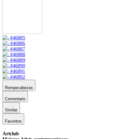
Rompecabezas
Comentario
Similar
Favoritos
Artclub