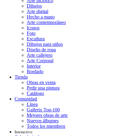
Arte pictórico
Dibujos
Arte digital
Hecho a mano
Arte contemporáneo
Iconos
Foto
Escultura
Dibujos para niños
Diseño de ropa
Arte callejero
Arte Corporal
Interior
Bordado
Tienda
Obras en venta
Pedir una pintura
Catálogo
Comunidad
Línea
Gallerix Top-100
Mejores obras de arte
Nuevos álbumes
Todos los miembros
Interactivo