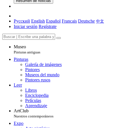
Resumen de noticias
Русский
English
Español
Français
Deutsche
中文
Iniciar sesión
Regístrate
Museo
Pinturas antiguas
Pinturas
Galería de imágenes
Pintores
Museos del mundo
Pintores rusos
Leer
Libros
Enciclopedia
Películas
Aprendizaje
ArtClub
Nuestros contemporáneos
Expo