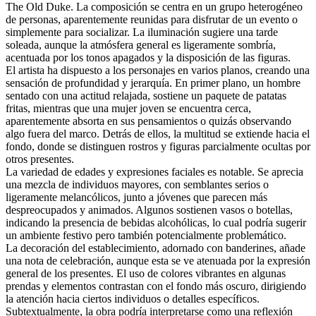
The Old Duke. La composición se centra en un grupo heterogéneo
de personas, aparentemente reunidas para disfrutar de un evento o
simplemente para socializar. La iluminación sugiere una tarde
soleada, aunque la atmósfera general es ligeramente sombría,
acentuada por los tonos apagados y la disposición de las figuras.
El artista ha dispuesto a los personajes en varios planos, creando una
sensación de profundidad y jerarquía. En primer plano, un hombre
sentado con una actitud relajada, sostiene un paquete de patatas
fritas, mientras que una mujer joven se encuentra cerca,
aparentemente absorta en sus pensamientos o quizás observando
algo fuera del marco. Detrás de ellos, la multitud se extiende hacia el
fondo, donde se distinguen rostros y figuras parcialmente ocultas por
otros presentes.
La variedad de edades y expresiones faciales es notable. Se aprecia
una mezcla de individuos mayores, con semblantes serios o
ligeramente melancólicos, junto a jóvenes que parecen más
despreocupados y animados. Algunos sostienen vasos o botellas,
indicando la presencia de bebidas alcohólicas, lo cual podría sugerir
un ambiente festivo pero también potencialmente problemático.
La decoración del establecimiento, adornado con banderines, añade
una nota de celebración, aunque esta se ve atenuada por la expresión
general de los presentes. El uso de colores vibrantes en algunas
prendas y elementos contrastan con el fondo más oscuro, dirigiendo
la atención hacia ciertos individuos o detalles específicos.
Subtextualmente, la obra podría interpretarse como una reflexión