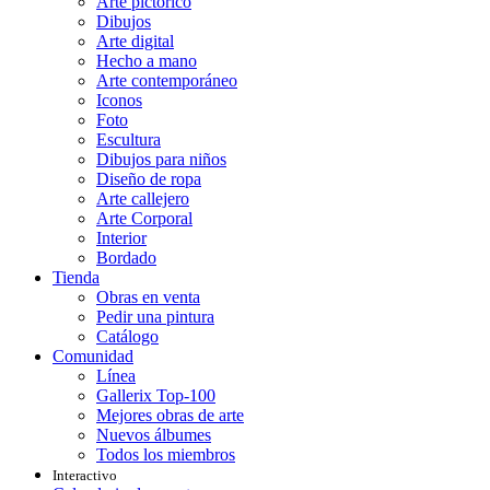
Arte pictórico
Dibujos
Arte digital
Hecho a mano
Arte contemporáneo
Iconos
Foto
Escultura
Dibujos para niños
Diseño de ropa
Arte callejero
Arte Corporal
Interior
Bordado
Tienda
Obras en venta
Pedir una pintura
Catálogo
Comunidad
Línea
Gallerix Top-100
Mejores obras de arte
Nuevos álbumes
Todos los miembros
Interactivo