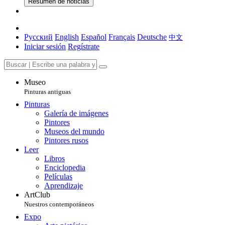
Resumen de noticias
Русский
English
Español
Français
Deutsche
中文
Iniciar sesión
Regístrate
Museo
Pinturas antiguas
Pinturas
Galería de imágenes
Pintores
Museos del mundo
Pintores rusos
Leer
Libros
Enciclopedia
Películas
Aprendizaje
ArtClub
Nuestros contemporáneos
Expo