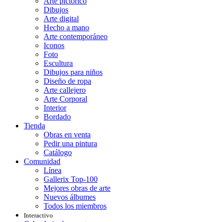
Arte pictórico
Dibujos
Arte digital
Hecho a mano
Arte contemporáneo
Iconos
Foto
Escultura
Dibujos para niños
Diseño de ropa
Arte callejero
Arte Corporal
Interior
Bordado
Tienda
Obras en venta
Pedir una pintura
Catálogo
Comunidad
Línea
Gallerix Top-100
Mejores obras de arte
Nuevos álbumes
Todos los miembros
Interactivo