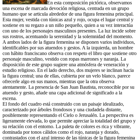
En esta composición pictórica, observamos
una escena de marcada devoción religiosa, centrada en un grupo
humano que se articula alrededor de una figura femenina principal.
Esta mujer, vestida con túnicas azul y rojo, ocupa el lugar central y
sostiene en su regazo a un niño pequeño, quien a su vez interactúa
con uno de los personajes masculinos presentes. La luz incide sobre
sus rostros, acentuando la serenidad y la solemnidad del momento.
A ambos lados de la figura femenina se disponen varios individuos,
identificables por sus atuendos y gestos. A la izquierda, un hombre
con hábito franciscano observa con respeto el libro que sostiene otro
personaje masculino, vestido con ropas marrones y naranja. La
disposición de este grupo sugiere una atmósfera de veneración y
estudio religioso. En el lado derecho, dos mujeres se inclinan hacia
la figura central; una de ellas, cubierta por un velo blanco, parece
ofrecerle algo en sus manos, mientras que la otra observa
atentamente. La presencia de San Juan Bautista, reconocible por su
atuendo y gesto, añade una capa adicional de significado a la
escena.
El fondo del cuadro está construido con un paisaje idealizado,
caracterizado por árboles frondosos y una ciudadela distante,
posiblemente representando el Cielo o Jerusalén. La perspectiva es
ligeramente elevada, lo que permite apreciar la totalidad del grupo y
su relación con el entorno. La paleta de colores es rica y vibrante,
dominada por tonos cálidos como el rojo, naranja y dorado,
contrastados con el azul intenso de las túnicas de la figura femenina