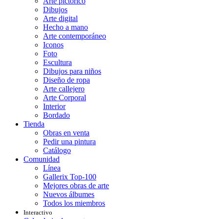
Arte pictórico
Dibujos
Arte digital
Hecho a mano
Arte contemporáneo
Iconos
Foto
Escultura
Dibujos para niños
Diseño de ropa
Arte callejero
Arte Corporal
Interior
Bordado
Tienda
Obras en venta
Pedir una pintura
Catálogo
Comunidad
Línea
Gallerix Top-100
Mejores obras de arte
Nuevos álbumes
Todos los miembros
Interactivo