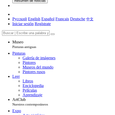
Resumen de noticias
Русский
English
Español
Français
Deutsche
中文
Iniciar sesión
Regístrate
Museo
Pinturas antiguas
Pinturas
Galería de imágenes
Pintores
Museos del mundo
Pintores rusos
Leer
Libros
Enciclopedia
Películas
Aprendizaje
ArtClub
Nuestros contemporáneos
Expo