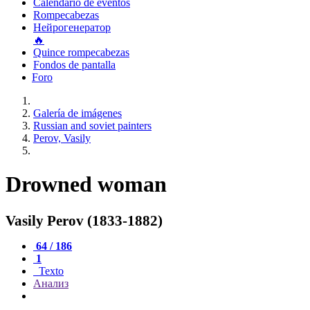
Calendario de eventos
Rompecabezas
Нейрогенератор
🔥
Quince rompecabezas
Fondos de pantalla
Foro
Galería de imágenes
Russian and soviet painters
Perov, Vasily
Drowned woman
Vasily Perov (1833-1882)
64 / 186
1
Texto
Анализ