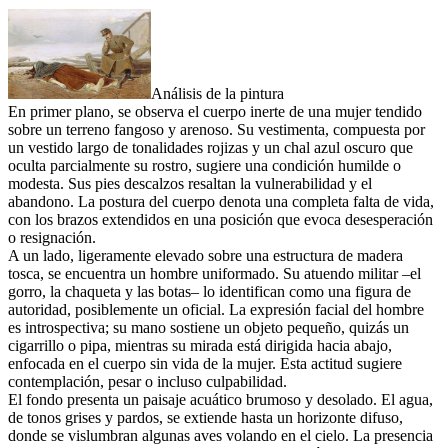
Análisis de la pintura
En primer plano, se observa el cuerpo inerte de una mujer tendido
sobre un terreno fangoso y arenoso. Su vestimenta, compuesta por
un vestido largo de tonalidades rojizas y un chal azul oscuro que
oculta parcialmente su rostro, sugiere una condición humilde o
modesta. Sus pies descalzos resaltan la vulnerabilidad y el
abandono. La postura del cuerpo denota una completa falta de vida,
con los brazos extendidos en una posición que evoca desesperación
o resignación.
A un lado, ligeramente elevado sobre una estructura de madera
tosca, se encuentra un hombre uniformado. Su atuendo militar –el
gorro, la chaqueta y las botas– lo identifican como una figura de
autoridad, posiblemente un oficial. La expresión facial del hombre
es introspectiva; su mano sostiene un objeto pequeño, quizás un
cigarrillo o pipa, mientras su mirada está dirigida hacia abajo,
enfocada en el cuerpo sin vida de la mujer. Esta actitud sugiere
contemplación, pesar o incluso culpabilidad.
El fondo presenta un paisaje acuático brumoso y desolado. El agua,
de tonos grises y pardos, se extiende hasta un horizonte difuso,
donde se vislumbran algunas aves volando en el cielo. La presencia