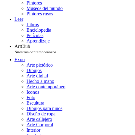
Pintores
Museos del mundo
Pintores rusos
Leer
Libros
Enciclopedia
Películas
Aprendizaje
ArtClub
Nuestros contemporáneos
Expo
Arte pictórico
Dibujos
Arte digital
Hecho a mano
Arte contemporáneo
Iconos
Foto
Escultura
Dibujos para niños
Diseño de ropa
Arte callejero
Arte Corporal
Interior