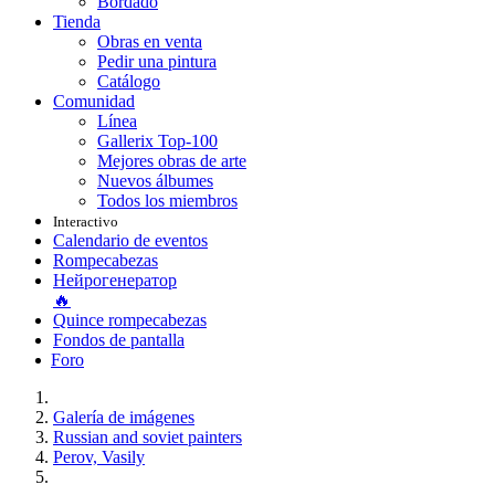
Bordado
Tienda
Obras en venta
Pedir una pintura
Catálogo
Comunidad
Línea
Gallerix Top-100
Mejores obras de arte
Nuevos álbumes
Todos los miembros
Interactivo
Calendario de eventos
Rompecabezas
Нейрогенератор
🔥
Quince rompecabezas
Fondos de pantalla
Foro
Galería de imágenes
Russian and soviet painters
Perov, Vasily