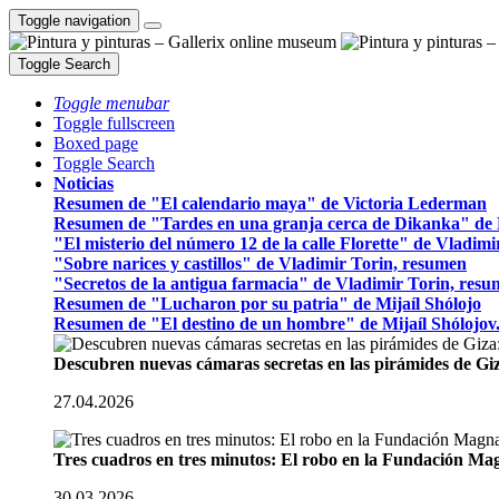
Toggle navigation
Toggle Search
Toggle menubar
Toggle fullscreen
Boxed page
Toggle Search
Noticias
Resumen de "El calendario maya" de Victoria Lederman
Resumen de "Tardes en una granja cerca de Dikanka" de 
"El misterio del número 12 de la calle Florette" de Vladim
"Sobre narices y castillos" de Vladimir Torin, resumen
"Secretos de la antigua farmacia" de Vladimir Torin, res
Resumen de "Lucharon por su patria" de Mijaíl Shólojo
Resumen de "El destino de un hombre" de Mijaíl Shólojov
Descubren nuevas cámaras secretas en las pirámides de Gi
27.04.2026
Tres cuadros en tres minutos: El robo en la Fundación M
30.03.2026