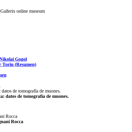
Nikolai Gogol
ir Torin (Resumen)
umen
.
za: datos de tomografía de muones.
agnani Rocca