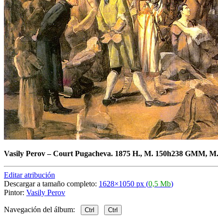
Vasily Perov
–
Court Pugacheva. 1875 H., M. 150h238 GMM, M
Editar atribución
Descargar a tamaño completo:
1628×1050 px (
0,5 Mb
)
Pintor:
Vasily Perov
Navegación del álbum:
Ctrl
Ctrl