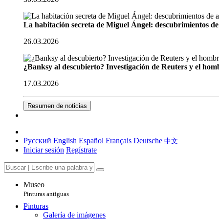
La habitación secreta de Miguel Ángel: descubrimientos de 
26.03.2026
¿Banksy al descubierto? Investigación de Reuters y el homb
17.03.2026
Resumen de noticias
Русский
English
Español
Français
Deutsche
中文
Iniciar sesión
Regístrate
Museo
Pinturas antiguas
Pinturas
Galería de imágenes