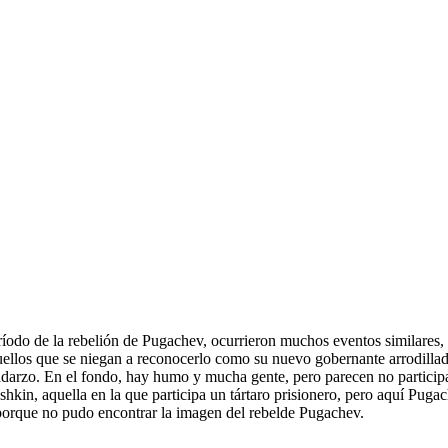
eríodo de la rebelión de Pugachev, ocurrieron muchos eventos similares,
llos que se niegan a reconocerlo como su nuevo gobernante arrodillado f
cadarzo. En el fondo, hay humo y mucha gente, pero parecen no partici
shkin, aquella en la que participa un tártaro prisionero, pero aquí Pu
a porque no pudo encontrar la imagen del rebelde Pugachev.