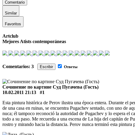
Comentario
Similar
Favoritos
Artclub
Mejores Atists contemporáneas
Comentarios: 3
Escribir
Ответы
Сочинение по картине Суд Пугачева (Гость)
10.02.2011 21:13
#1
Esta pintura histórica de Perov ilustra una época entera. Durante el p
de una casa en ruinas, se encuentra Pugachev sentado, con uno de aque
nuca; él tampoco reconoció la autoridad de Pugachev y lo espera el 
todo a su paso. Me recuerda a una escena de La hija del capitán de Pu
rostro y mirando hacia la distancia. Perov nunca terminó esta pintur