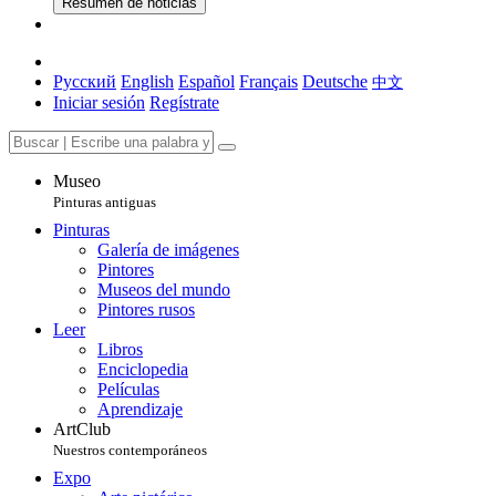
Resumen de noticias
Русский
English
Español
Français
Deutsche
中文
Iniciar sesión
Regístrate
Museo
Pinturas antiguas
Pinturas
Galería de imágenes
Pintores
Museos del mundo
Pintores rusos
Leer
Libros
Enciclopedia
Películas
Aprendizaje
ArtClub
Nuestros contemporáneos
Expo