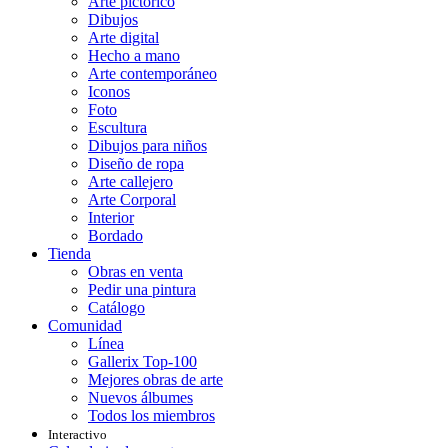
Arte pictórico
Dibujos
Arte digital
Hecho a mano
Arte contemporáneo
Iconos
Foto
Escultura
Dibujos para niños
Diseño de ropa
Arte callejero
Arte Corporal
Interior
Bordado
Tienda
Obras en venta
Pedir una pintura
Catálogo
Comunidad
Línea
Gallerix Top-100
Mejores obras de arte
Nuevos álbumes
Todos los miembros
Interactivo