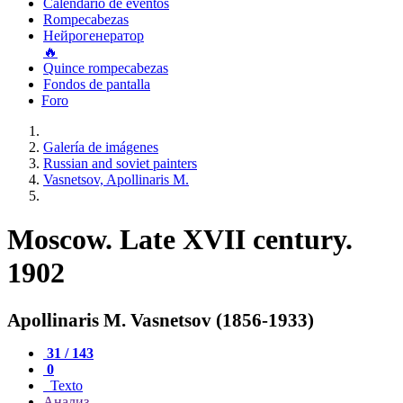
Calendario de eventos
Rompecabezas
Нейрогенератор
🔥
Quince rompecabezas
Fondos de pantalla
Foro
Galería de imágenes
Russian and soviet painters
Vasnetsov, Apollinaris M.
Moscow. Late XVII century.
1902
Apollinaris M. Vasnetsov (1856-1933)
31 / 143
0
Texto
Анализ