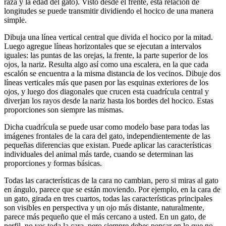
raza y la edad del gato). Visto desde el frente, esta relación de
longitudes se puede transmitir dividiendo el hocico de una manera
simple.
Dibuja una línea vertical central que divida el hocico por la mitad.
Luego agregue líneas horizontales que se ejecutan a intervalos
iguales: las puntas de las orejas, la frente, la parte superior de los
ojos, la nariz. Resulta algo así como una escalera, en la que cada
escalón se encuentra a la misma distancia de los vecinos. Dibuje dos
líneas verticales más que pasen por las esquinas exteriores de los
ojos, y luego dos diagonales que crucen esta cuadrícula central y
diverjan los rayos desde la nariz hasta los bordes del hocico. Estas
proporciones son siempre las mismas.
Dicha cuadrícula se puede usar como modelo base para todas las
imágenes frontales de la cara del gato, independientemente de las
pequeñas diferencias que existan. Puede aplicar las características
individuales del animal más tarde, cuando se determinan las
proporciones y formas básicas.
Todas las características de la cara no cambian, pero si miras al gato
en ángulo, parece que se están moviendo. Por ejemplo, en la cara de
un gato, girada en tres cuartos, todas las características principales
son visibles en perspectiva y un ojo más distante, naturalmente,
parece más pequeño que el más cercano a usted. En un gato, de
perfil, no ves toda la cara, pero siempre debes pensar en lo que no