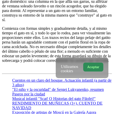
gato doméstico: una columna en la que afila sus garras, su alféizar
de ventana soleado favorito o un rincón acogedor, que ha elegido
para dormir. Al representar a un gato en un entorno familiar,
construya su entorno de la misma manera que "construye" al gato en
sí.
Comienza con formas simples y gradualmente detalla, y al mismo
tiempo el gato en sí, y todo lo que lo rodea, para ver visualmente las
proporciones entre ellos. Los trazos rectos del largo pelaje del gatito
persa harán un agradable contraste con el patrón floral en la ropa de
cama acolchada. No es necesario dibujar completamente los detalles
del último cabello o pétalo de una flor; a menudo es suficiente con
esbozar un patrón levemente; de esta forma guardará su dibujo de la
sobrecarga y podrá colocar correctamente los acentos que necesita.
Utilizamos
Aceptar
cookies
Cuentos en un claro del bosque. Actuación infantil (a partir de
3 años)
"El niño y la oscuridad" de Sergei Lukyanenko, resumen
Paseos por la ciudad
Musical infantil "Scat! O Historias del gato Filofei!"
RENDIMIENTO DE MUÑECAS (3+). CUENTO DE
NAVIDAD
Exposición de artistas de Moscú en la Galería Agora