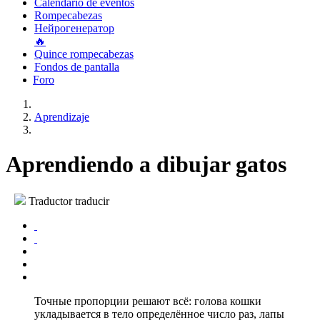
Calendario de eventos
Rompecabezas
Нейрогенератор
🔥
Quince rompecabezas
Fondos de pantalla
Foro
Aprendizaje
Aprendiendo a dibujar gatos
Traductor traducir
Точные пропорции решают всё: голова кошки
укладывается в тело определённое число раз, лапы