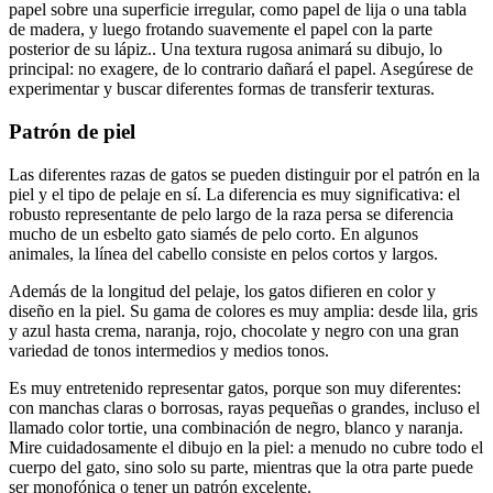
papel sobre una superficie irregular, como papel de lija o una tabla
de madera, y luego frotando suavemente el papel con la parte
posterior de su lápiz.. Una textura rugosa animará su dibujo, lo
principal: no exagere, de lo contrario dañará el papel. Asegúrese de
experimentar y buscar diferentes formas de transferir texturas.
Patrón de piel
Las diferentes razas de gatos se pueden distinguir por el patrón en la
piel y el tipo de pelaje en sí. La diferencia es muy significativa: el
robusto representante de pelo largo de la raza persa se diferencia
mucho de un esbelto gato siamés de pelo corto. En algunos
animales, la línea del cabello consiste en pelos cortos y largos.
Además de la longitud del pelaje, los gatos difieren en color y
diseño en la piel. Su gama de colores es muy amplia: desde lila, gris
y azul hasta crema, naranja, rojo, chocolate y negro con una gran
variedad de tonos intermedios y medios tonos.
Es muy entretenido representar gatos, porque son muy diferentes:
con manchas claras o borrosas, rayas pequeñas o grandes, incluso el
llamado color tortie, una combinación de negro, blanco y naranja.
Mire cuidadosamente el dibujo en la piel: a menudo no cubre todo el
cuerpo del gato, sino solo su parte, mientras que la otra parte puede
ser monofónica o tener un patrón excelente.