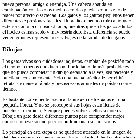
nueva persona, amiga o enemiga. Una cabeza abatida en
combinación con los ojos medio cerrados puede ser un signo de
placer por afecto o saciedad. Los gatos y los gatitos pequeños tienen
diferentes expresiones faciales. Un gatito a menudo mira al mundo
exterior con una curiosidad tonta, mientras que en los gatos adultos
el hocico es más sabio y muy restringido. Esta diferencia se puede
ver en grandes representantes salvajes de la familia de los gatos.
Dibujar
Los gatos vivos son cuidadores inquietos, cambian de posición todo
el tiempo, a menos que duerman. Por lo tanto, lo más probable es
que no pueda completar un dibujo detallado a la vez, sea paciente y
practique constantemente. Solo una buena práctica le permitirá
retratar de manera rápida y precisa estos animales de plástico con el
tiempo.
Es bastante conveniente practicar la imagen de los gatos en una
pequeña libreta. Y no se preocupe si sus hojas están llenas de
bocetos sin terminar; Siempre puedes volver a ellos si quieres.
Dibuja un gato desde diferentes puntos para comprender mejor
cómo se mueve su cuerpo y cómo funcionan sus músculos.
Lo principal en esta etapa es no quedarse atascado en la imagen de
detalles menores, es mejor agregarlos más tarde. Intenta enfocarte en