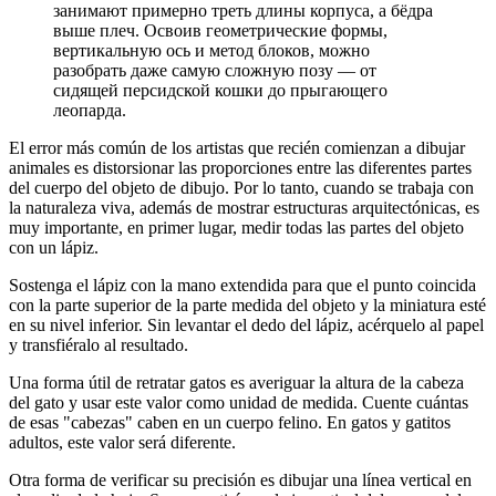
занимают примерно треть длины корпуса, а бёдра
выше плеч. Освоив геометрические формы,
вертикальную ось и метод блоков, можно
разобрать даже самую сложную позу — от
сидящей персидской кошки до прыгающего
леопарда.
El error más común de los artistas que recién comienzan a dibujar
animales es distorsionar las proporciones entre las diferentes partes
del cuerpo del objeto de dibujo. Por lo tanto, cuando se trabaja con
la naturaleza viva, además de mostrar estructuras arquitectónicas, es
muy importante, en primer lugar, medir todas las partes del objeto
con un lápiz.
Sostenga el lápiz con la mano extendida para que el punto coincida
con la parte superior de la parte medida del objeto y la miniatura esté
en su nivel inferior. Sin levantar el dedo del lápiz, acérquelo al papel
y transfiéralo al resultado.
Una forma útil de retratar gatos es averiguar la altura de la cabeza
del gato y usar este valor como unidad de medida. Cuente cuántas
de esas "cabezas" caben en un cuerpo felino. En gatos y gatitos
adultos, este valor será diferente.
Otra forma de verificar su precisión es dibujar una línea vertical en