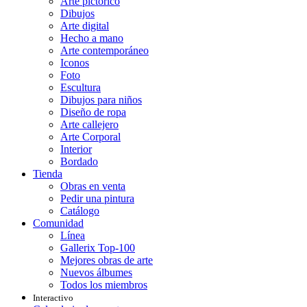
Arte pictórico
Dibujos
Arte digital
Hecho a mano
Arte contemporáneo
Iconos
Foto
Escultura
Dibujos para niños
Diseño de ropa
Arte callejero
Arte Corporal
Interior
Bordado
Tienda
Obras en venta
Pedir una pintura
Catálogo
Comunidad
Línea
Gallerix Top-100
Mejores obras de arte
Nuevos álbumes
Todos los miembros
Interactivo