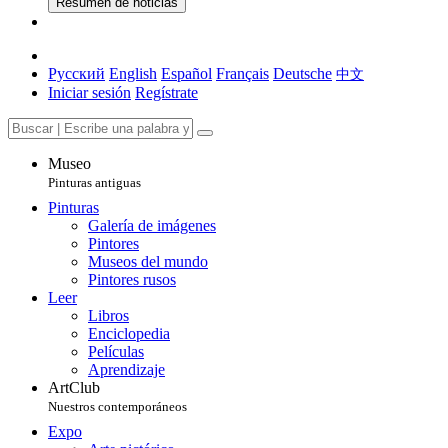
Resumen de noticias
Русский
English
Español
Français
Deutsche
中文
Iniciar sesión
Regístrate
Museo
Pinturas antiguas
Pinturas
Galería de imágenes
Pintores
Museos del mundo
Pintores rusos
Leer
Libros
Enciclopedia
Películas
Aprendizaje
ArtClub
Nuestros contemporáneos
Expo