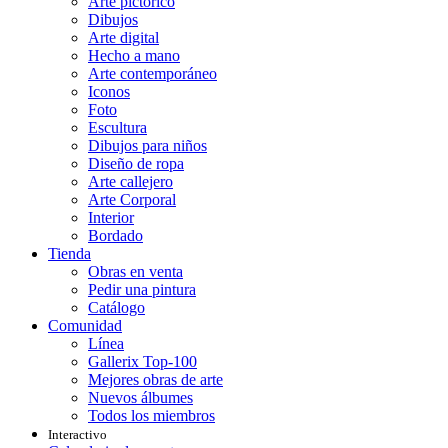
Arte pictórico
Dibujos
Arte digital
Hecho a mano
Arte contemporáneo
Iconos
Foto
Escultura
Dibujos para niños
Diseño de ropa
Arte callejero
Arte Corporal
Interior
Bordado
Tienda
Obras en venta
Pedir una pintura
Catálogo
Comunidad
Línea
Gallerix Top-100
Mejores obras de arte
Nuevos álbumes
Todos los miembros
Interactivo