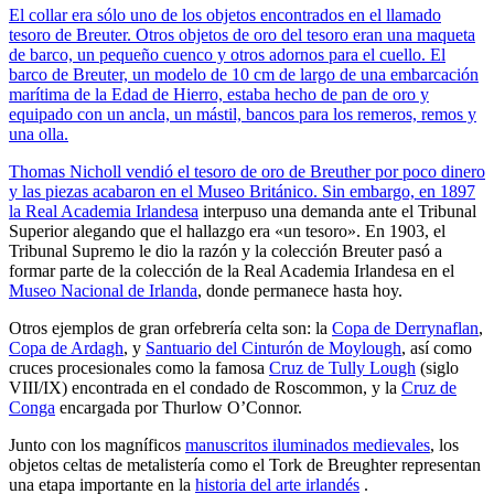
El collar era sólo uno de los objetos encontrados en el llamado
tesoro de Breuter. Otros objetos de oro del tesoro eran una maqueta
de barco, un pequeño cuenco y otros adornos para el cuello. El
barco de Breuter, un modelo de 10 cm de largo de una embarcación
marítima de la Edad de Hierro, estaba hecho de pan de oro y
equipado con un ancla, un mástil, bancos para los remeros, remos y
una olla.
Thomas Nicholl vendió el tesoro de oro de Breuther por poco dinero
y las piezas acabaron en el Museo Británico. Sin embargo, en 1897
la Real Academia Irlandesa
interpuso una demanda ante el Tribunal
Superior alegando que el hallazgo era «un tesoro». En 1903, el
Tribunal Supremo le dio la razón y la colección Breuter pasó a
formar parte de la colección de la Real Academia Irlandesa en el
Museo Nacional de Irlanda
, donde permanece hasta hoy.
Otros ejemplos de gran orfebrería celta son: la
Copa de Derrynaflan
,
Copa de Ardagh
, y
Santuario del Cinturón de Moylough
, así como
cruces procesionales como la famosa
Cruz de Tully Lough
(siglo
VIII/IX) encontrada en el condado de Roscommon, y la
Cruz de
Conga
encargada por Thurlow O’Connor.
Junto con los magníficos
manuscritos iluminados medievales
, los
objetos celtas de metalistería como el Tork de Breughter representan
una etapa importante en la
historia del arte irlandés
.