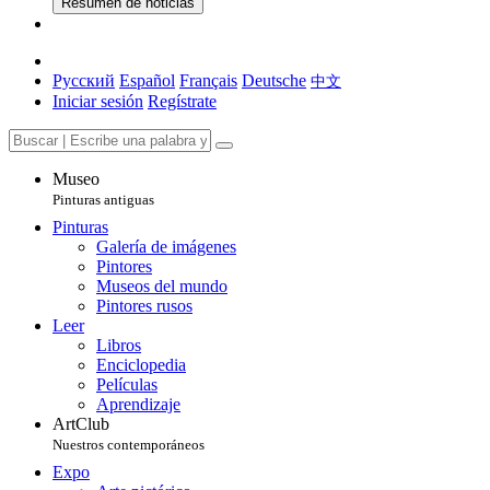
Resumen de noticias
Русский
Español
Français
Deutsche
中文
Iniciar sesión
Regístrate
Museo
Pinturas antiguas
Pinturas
Galería de imágenes
Pintores
Museos del mundo
Pintores rusos
Leer
Libros
Enciclopedia
Películas
Aprendizaje
ArtClub
Nuestros contemporáneos
Expo