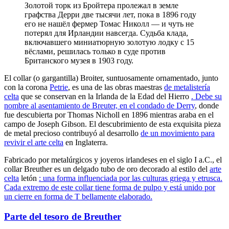
Золотой торк из Бройтера пролежал в земле
графства Дерри две тысячи лет, пока в 1896 году
его не нашёл фермер Томас Николл — и чуть не
потерял для Ирландии навсегда. Судьба клада,
включавшего миниатюрную золотую лодку с 15
вёслами, решилась только в суде против
Британского музея в 1903 году.
El collar (o gargantilla) Broiter, suntuosamente ornamentado, junto
con la corona
Petrie
, es una de las obras maestras
de metalistería
celta
que se conservan en la Irlanda de la Edad del Hierro
. Debe su
nombre al asentamiento de Breuter, en el condado
de Derry
, donde
fue descubierta por Thomas Nicholl en 1896 mientras araba en el
campo de Joseph Gibson. El descubrimiento de esta exquisita pieza
de metal precioso
contribuyó al desarrollo
de un movimiento para
revivir el arte celta
en Inglaterra.
Fabricado por metalúrgicos y joyeros irlandeses en el siglo I a.C., el
collar Breuther es un delgado tubo de oro decorado al estilo del
arte
celta
letón
: una forma influenciada por las culturas griega y etrusca.
Cada extremo de este collar tiene forma de pulpo y está unido por
un cierre en forma de T bellamente elaborado.
Parte del tesoro de Breuther