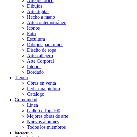
Arte pictórico
Dibujos
Arte digital
Hecho a mano
Arte contemporáneo
Iconos
Foto
Escultura
Dibujos para niños
Diseño de ropa
Arte callejero
Arte Corporal
Interior
Bordado
Tienda
Obras en venta
Pedir una pintura
Catálogo
Comunidad
Línea
Gallerix Top-100
Mejores obras de arte
Nuevos álbumes
Todos los miembros
Interactivo