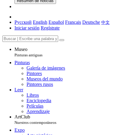
Resumen de noticias
Русский
English
Español
Français
Deutsche
中文
Iniciar sesión
Regístrate
Museo
Pinturas antiguas
Pinturas
Galería de imágenes
Pintores
Museos del mundo
Pintores rusos
Leer
Libros
Enciclopedia
Películas
Aprendizaje
ArtClub
Nuestros contemporáneos
Expo