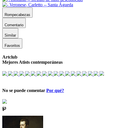
Rompecabezas
Comentario
Similar
Favoritos
Artclub
Mejores Atists contemporáneas
No se puede comentar
Por qué?
℘