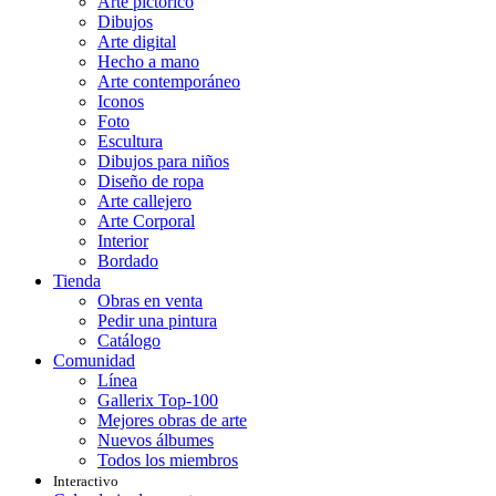
Arte pictórico
Dibujos
Arte digital
Hecho a mano
Arte contemporáneo
Iconos
Foto
Escultura
Dibujos para niños
Diseño de ropa
Arte callejero
Arte Corporal
Interior
Bordado
Tienda
Obras en venta
Pedir una pintura
Catálogo
Comunidad
Línea
Gallerix Top-100
Mejores obras de arte
Nuevos álbumes
Todos los miembros
Interactivo