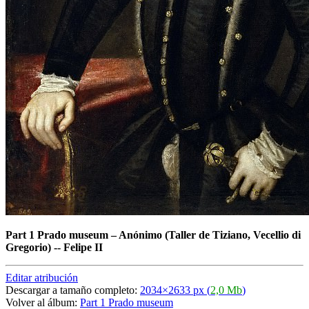
Part 1 Prado museum
–
Anónimo (Taller de Tiziano, Vecellio di
Gregorio) -- Felipe II
Editar atribución
Descargar a tamaño completo:
2034×2633 px (
2,0 Mb
)
Volver al álbum:
Part 1 Prado museum