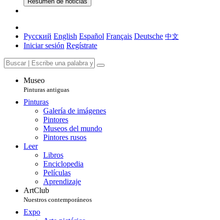
Resumen de noticias
Русский
English
Español
Français
Deutsche
中文
Iniciar sesión
Regístrate
Museo
Pinturas antiguas
Pinturas
Galería de imágenes
Pintores
Museos del mundo
Pintores rusos
Leer
Libros
Enciclopedia
Películas
Aprendizaje
ArtClub
Nuestros contemporáneos
Expo