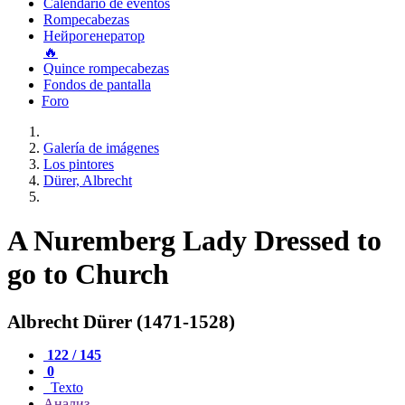
Calendario de eventos
Rompecabezas
Нейрогенератор
🔥
Quince rompecabezas
Fondos de pantalla
Foro
Galería de imágenes
Los pintores
Dürer, Albrecht
A Nuremberg Lady Dressed to
go to Church
Albrecht Dürer (1471-1528)
122 / 145
0
Texto
Анализ