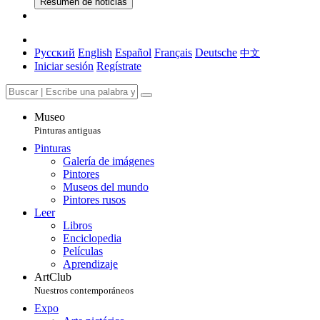
Resumen de noticias
Русский
English
Español
Français
Deutsche
中文
Iniciar sesión
Regístrate
Museo
Pinturas antiguas
Pinturas
Galería de imágenes
Pintores
Museos del mundo
Pintores rusos
Leer
Libros
Enciclopedia
Películas
Aprendizaje
ArtClub
Nuestros contemporáneos
Expo