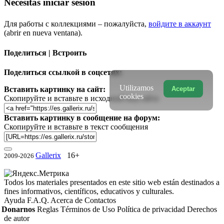
Necesitas iniciar sesión
Для работы с коллекциями – пожалуйста,
войдите в аккаунт
(abrir en nueva ventana).
Поделиться | Встроить
Поделиться ссылкой в соцсетях:
Utilizamos
Вставить картинку на сайт:
Aceptar
cookies
Скопируйте и вставьте в исходный код сайта
Вставить картинку в сообщение на форум:
Скопируйте и вставьте в текст сообщения
Gallerix
16+
2009-2026
Todos los materiales presentados en este sitio web están destinados a
fines informativos, científicos, educativos y culturales.
Ayuda
F.A.Q.
Acerca de
Contactos
Donarnos
Reglas
Términos de Uso
Política de privacidad
Derechos
de autor