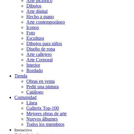
Arte pictórico
Dibujos
Arte digital
Hecho a mano
Arte contemporáneo
Iconos
Foto
Escultura
Dibujos para niños
Diseño de ropa
Arte callejero
Arte Corporal
Interior
Bordado
Tienda
Obras en venta
Pedir una pintura
Catálogo
Comunidad
Línea
Gallerix Top-100
Mejores obras de arte
Nuevos álbumes
Todos los miembros
Interactivo