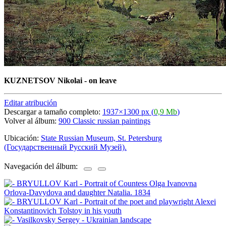
KUZNETSOV Nikolai - on leave
Editar atribución
Descargar a tamaño completo:
1937×1300 px (
0,9 Mb
)
Volver al álbum:
900 Classic russian paintings
Ubicación:
State Russian Museum, St. Petersburg
(Государственный Русский Музей).
Navegación del álbum: