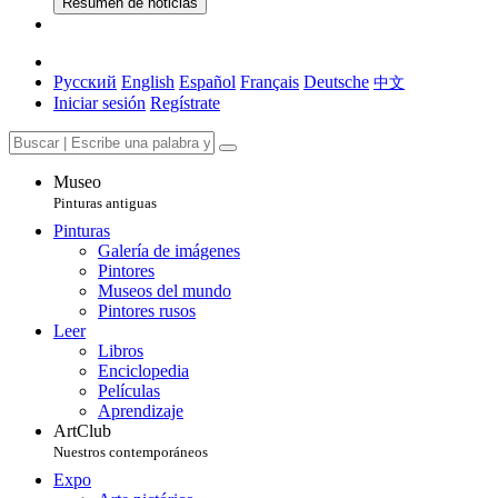
Resumen de noticias
Русский
English
Español
Français
Deutsche
中文
Iniciar sesión
Regístrate
Museo
Pinturas antiguas
Pinturas
Galería de imágenes
Pintores
Museos del mundo
Pintores rusos
Leer
Libros
Enciclopedia
Películas
Aprendizaje
ArtClub
Nuestros contemporáneos
Expo