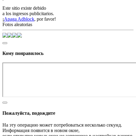
Este sitio existe debido
a los ingresos publicitarios.
¡
Apaga Adblock
, por favor!
Fotos aleatorias
Кому понравилось
Пожалуйста, подождите
На эту операцию может потребоваться несколько секунд.
Информация появится в новом окне,
если открытие новых окон не запрещено в настройках вашего