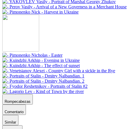
Rompecabezas
Comentario
Similar