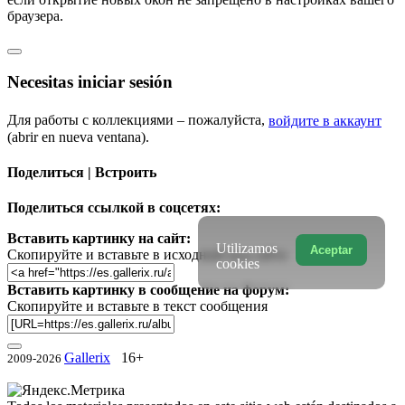
браузера.
Necesitas iniciar sesión
Для работы с коллекциями – пожалуйста,
войдите в аккаунт
(abrir en nueva ventana).
Поделиться | Встроить
Поделиться ссылкой в соцсетях:
Вставить картинку на сайт:
Utilizamos
Aceptar
Скопируйте и вставьте в исходный код сайта
cookies
Вставить картинку в сообщение на форум:
Скопируйте и вставьте в текст сообщения
Gallerix
16+
2009-2026