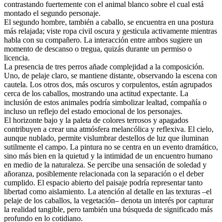
contrastando fuertemente con el animal blanco sobre el cual está
montado el segundo personaje.
El segundo hombre, también a caballo, se encuentra en una postura
más relajada; viste ropa civil oscura y gesticula activamente mientras
habla con su compañero. La interacción entre ambos sugiere un
momento de descanso o tregua, quizás durante un permiso o
licencia.
La presencia de tres perros añade complejidad a la composición.
Uno, de pelaje claro, se mantiene distante, observando la escena con
cautela. Los otros dos, más oscuros y corpulentos, están agrupados
cerca de los caballos, mostrando una actitud expectante. La
inclusión de estos animales podría simbolizar lealtad, compañía o
incluso un reflejo del estado emocional de los personajes.
El horizonte bajo y la paleta de colores terrosos y apagados
contribuyen a crear una atmósfera melancólica y reflexiva. El cielo,
aunque nublado, permite vislumbrar destellos de luz que iluminan
sutilmente el campo. La pintura no se centra en un evento dramático,
sino más bien en la quietud y la intimidad de un encuentro humano
en medio de la naturaleza. Se percibe una sensación de soledad y
añoranza, posiblemente relacionada con la separación o el deber
cumplido. El espacio abierto del paisaje podría representar tanto
libertad como aislamiento. La atención al detalle en las texturas –el
pelaje de los caballos, la vegetación– denota un interés por capturar
la realidad tangible, pero también una búsqueda de significado más
profundo en lo cotidiano.