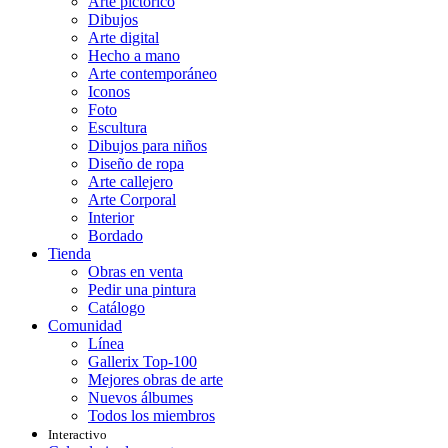
Arte pictórico
Dibujos
Arte digital
Hecho a mano
Arte contemporáneo
Iconos
Foto
Escultura
Dibujos para niños
Diseño de ropa
Arte callejero
Arte Corporal
Interior
Bordado
Tienda
Obras en venta
Pedir una pintura
Catálogo
Comunidad
Línea
Gallerix Top-100
Mejores obras de arte
Nuevos álbumes
Todos los miembros
Interactivo