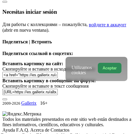
Necesitas iniciar sesión
Для работы с коллекциями – пожалуйста,
войдите в аккаунт
(abrir en nueva ventana).
Поделиться | Встроить
Поделиться ссылкой в соцсетях:
Вставить картинку на сайт:
Utilizamos
Aceptar
Скопируйте и вставьте в исходный код сайта
cookies
Вставить картинку в сообщение на форум:
Скопируйте и вставьте в текст сообщения
Gallerix
16+
2009-2026
Todos los materiales presentados en este sitio web están destinados a
fines informativos, científicos, educativos y culturales.
Ayuda
F.A.Q.
Acerca de
Contactos