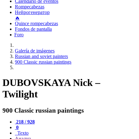
Calendario de eventos
Rompecabezas
Нейрогенератор
🔥
Quince rompecabezas
Fondos de pantalla
Foro
Galería de imágenes
Russian and soviet painters
900 Classic russian paintings
DUBOVSKAYA Nick –
Twilight
900 Classic russian paintings
218 / 928
0
Texto
Анализ