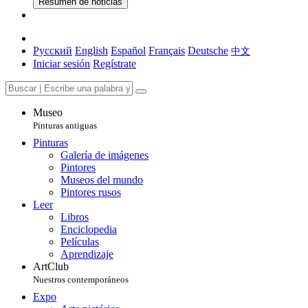
Resumen de noticias
Русский
English
Español
Français
Deutsche
中文
Iniciar sesión
Regístrate
Museo
Pinturas antiguas
Pinturas
Galería de imágenes
Pintores
Museos del mundo
Pintores rusos
Leer
Libros
Enciclopedia
Películas
Aprendizaje
ArtClub
Nuestros contemporáneos
Expo