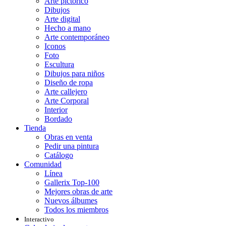
Arte pictórico
Dibujos
Arte digital
Hecho a mano
Arte contemporáneo
Iconos
Foto
Escultura
Dibujos para niños
Diseño de ropa
Arte callejero
Arte Corporal
Interior
Bordado
Tienda
Obras en venta
Pedir una pintura
Catálogo
Comunidad
Línea
Gallerix Top-100
Mejores obras de arte
Nuevos álbumes
Todos los miembros
Interactivo