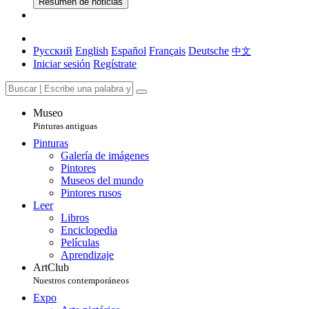
Resumen de noticias
Русский
English
Español
Français
Deutsche
中文
Iniciar sesión
Regístrate
Museo
Pinturas antiguas
Pinturas
Galería de imágenes
Pintores
Museos del mundo
Pintores rusos
Leer
Libros
Enciclopedia
Películas
Aprendizaje
ArtClub
Nuestros contemporáneos
Expo