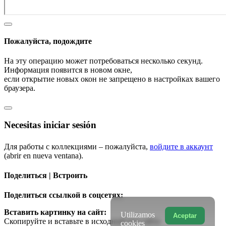
Пожалуйста, подождите
На эту операцию может потребоваться несколько секунд.
Информация появится в новом окне,
если открытие новых окон не запрещено в настройках вашего
браузера.
Necesitas iniciar sesión
Для работы с коллекциями – пожалуйста,
войдите в аккаунт
(abrir en nueva ventana).
Поделиться | Встроить
Поделиться ссылкой в соцсетях:
Вставить картинку на сайт:
Utilizamos
Aceptar
Скопируйте и вставьте в исходный код сайта
cookies