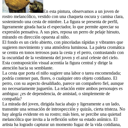
En esta pintura, observamos a un joven de
rostro melancólico, vestido con una chaqueta oscura y camisa clara,
sosteniendo una cesta de mimbre. La figura se presenta de perfil,
ligeramente girada hacia el espectador, lo que permite apreciar su
expresión pensativa. A sus pies, reposa un perro de pelaje hirsuto,
mirando en dirección opuesta al niño.
El fondo es un cielo abierto, con pinceladas rápidas y vibrantes que
sugieren movimiento y una atmósfera luminosa. La paleta cromática
se centra en tonos terrosos para la cesta y el perro, contrastando con
la oscuridad de la vestimenta del joven y el azul celeste del cielo.
Esta contraposición visual acentúa la figura central y dirige la
atención hacia su semblante.
La cesta que porta el niño sugiere una labor o tarea encomendada;
podría contener pan, flores, o cualquier otro objeto cotidiano. El
perro, con su aspecto desaliñado, parece un compañero fiel, aunque
no necesariamente juguetón. La relación entre ambos personajes es
ambigua: ¿es de dependencia, de amistad, o simplemente de
compañía?
La mirada del joven, dirigida hacia abajo y ligeramente a un lado,
transmite una sensación de introspección y quizás, cierta tristeza. No
hay alegría evidente en su rostro; más bien, se percibe una quietud
melancólica que invita a la reflexión sobre su estado anímico. El
artista ha logrado capturar un momento fugaz de la vida cotidiana,