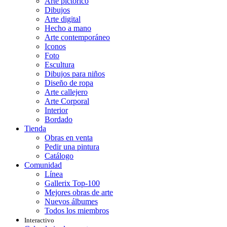
Arte pictórico
Dibujos
Arte digital
Hecho a mano
Arte contemporáneo
Iconos
Foto
Escultura
Dibujos para niños
Diseño de ropa
Arte callejero
Arte Corporal
Interior
Bordado
Tienda
Obras en venta
Pedir una pintura
Catálogo
Comunidad
Línea
Gallerix Top-100
Mejores obras de arte
Nuevos álbumes
Todos los miembros
Interactivo