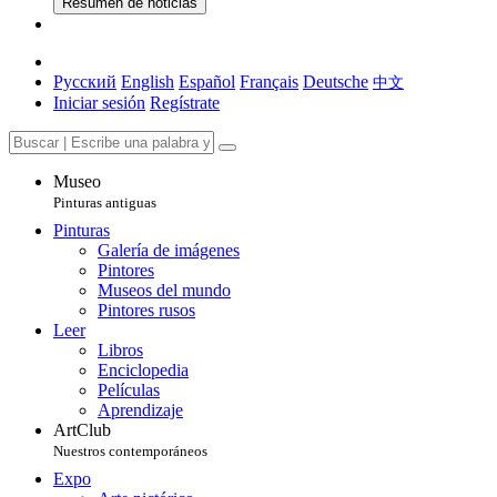
Resumen de noticias
Русский
English
Español
Français
Deutsche
中文
Iniciar sesión
Regístrate
Museo
Pinturas antiguas
Pinturas
Galería de imágenes
Pintores
Museos del mundo
Pintores rusos
Leer
Libros
Enciclopedia
Películas
Aprendizaje
ArtClub
Nuestros contemporáneos
Expo