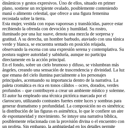
dinámicos y gestos expresivos. Uno de ellos, situado en primer
plano, sostiene un recipiente ovalado, posiblemente conteniendo
maná o alimento celestial, que ofrece a una figura femenina
recostada sobre la tierra.
Esta mujer, vestida con ropas vaporosas y translúcidas, parece estar
recibiendo la ofrenda con devoción y humildad. Su rostro,
iluminado por una luz suave, denota una mezcla de sorpresa y
gratitud. A su derecha, un hombre barbudo, ataviado con una túnica
verde y blanca, se encuentra sentado en posición relajada,
observando la escena con una expresión serena y contemplativa. Su
postura sugiere autoridad y sabiduría, aunque no participa
directamente en la acción principal.
En el fondo, sobre un cielo brumoso y difuso, se vislumbran más
ángeles, creando una sensación de trascendencia y divinidad. La luz
que emana del cielo ilumina parcialmente a los personajes
principales, acentuando su importancia dentro de la narrativa. La
paleta cromática es rica en tonos cálidos – ocres, dorados, verdes
profundos – que contribuyen a crear un ambiente místico y solemne.
El autor ha empleado una técnica pictórica marcada por el
claroscuro, utilizando contrastes fuertes entre luces y sombras para
generar dramatismo y profundidad. La composición no es simétrica;
la distribución de las figuras es asimétrica, lo que le confiere un aire
de espontaneidad y movimiento. Se intuye una narrativa bíblica,
posiblemente relacionada con la provisión divina o el encuentro con
un profeta. Sin embargo, la ambigüedad en los detalles permite