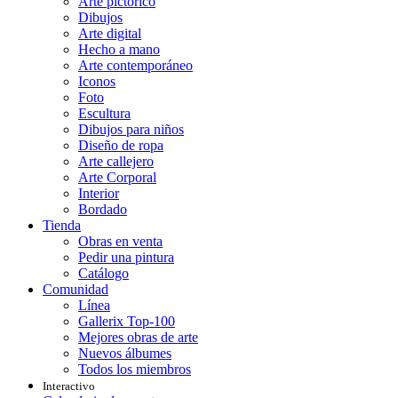
Arte pictórico
Dibujos
Arte digital
Hecho a mano
Arte contemporáneo
Iconos
Foto
Escultura
Dibujos para niños
Diseño de ropa
Arte callejero
Arte Corporal
Interior
Bordado
Tienda
Obras en venta
Pedir una pintura
Catálogo
Comunidad
Línea
Gallerix Top-100
Mejores obras de arte
Nuevos álbumes
Todos los miembros
Interactivo