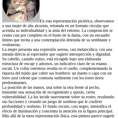
En esta representación pictórica, observamos
a una mujer de alta alcurnia, retratada en un formato circular que
acentúa su individualidad y la aisla del entorno. La composición se
centra casi por completo en el busto de la dama, con un encuadre
íntimo que invita a una contemplación detenida de su semblante y
vestimenta.
La mujer presenta una expresión serena, casi melancólica, con una
mirada directa al espectador que sugiere introspección y dignidad.
Su cabello, castaño rojizo, está recogido bajo una elaborada
estructura de encaje y adornos, un indicativo claro de su estatus
social. Un collar ostentoso resalta en el cuello, complementando la
riqueza del tejido que cubre sus hombros: un manto o capa con un
forro azul celeste que contrasta sutilmente con los tonos tierra
predominantes.
La posición de las manos, una sobre la otra frente al pecho,
transmite una sensación de recogimiento y quizás, cierta
vulnerabilidad. La luz incide suavemente sobre su rostro, resaltando
sus facciones y creando un juego de sombras que le confiere
profundidad y realismo. El fondo oscuro, casi negro, intensifica el
efecto de iluminación y concentra la atención en la figura principal.
Más allá de la mera representación física, esta pintura parece sugerir