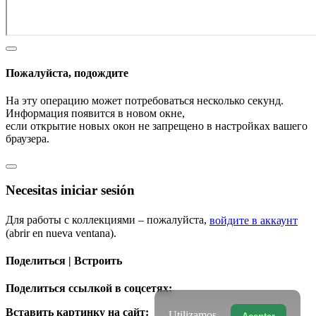
Пожалуйста, подождите
На эту операцию может потребоваться несколько секунд.
Информация появится в новом окне,
если открытие новых окон не запрещено в настройках вашего
браузера.
Necesitas iniciar sesión
Для работы с коллекциями – пожалуйста,
войдите в аккаунт
(abrir en nueva ventana).
Поделиться | Встроить
Поделиться ссылкой в соцсетях:
Вставить картинку на сайт:
Utilizamos