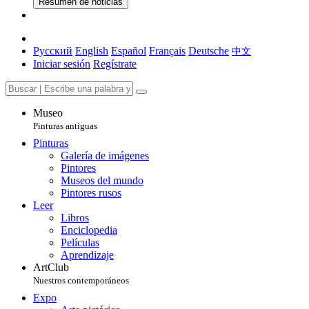
Resumen de noticias
Русский
English
Español
Français
Deutsche
中文
Iniciar sesión
Regístrate
Museo
Pinturas antiguas
Pinturas
Galería de imágenes
Pintores
Museos del mundo
Pintores rusos
Leer
Libros
Enciclopedia
Películas
Aprendizaje
ArtClub
Nuestros contemporáneos
Expo