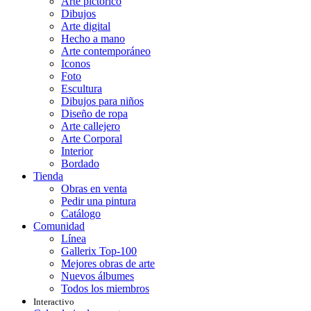
Arte pictórico
Dibujos
Arte digital
Hecho a mano
Arte contemporáneo
Iconos
Foto
Escultura
Dibujos para niños
Diseño de ropa
Arte callejero
Arte Corporal
Interior
Bordado
Tienda
Obras en venta
Pedir una pintura
Catálogo
Comunidad
Línea
Gallerix Top-100
Mejores obras de arte
Nuevos álbumes
Todos los miembros
Interactivo