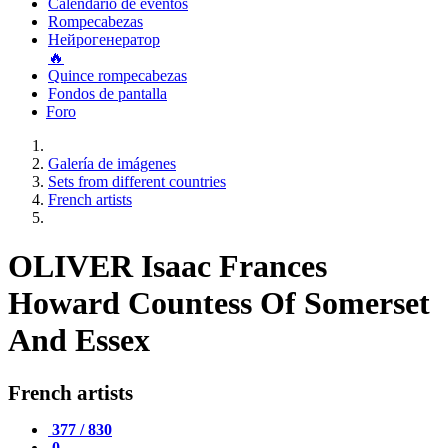
Calendario de eventos
Rompecabezas
Нейрогенератор
🔥
Quince rompecabezas
Fondos de pantalla
Foro
Galería de imágenes
Sets from different countries
French artists
OLIVER Isaac Frances
Howard Countess Of Somerset
And Essex
French artists
377 / 830
0