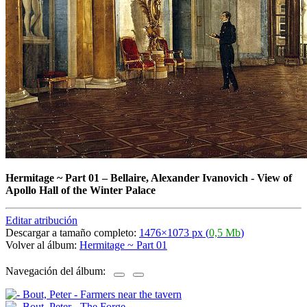
Hermitage ~ Part 01
–
Bellaire, Alexander Ivanovich - View of
Apollo Hall of the Winter Palace
Editar atribución
Descargar a tamaño completo:
1476×1073 px (
0,5 Mb
)
Volver al álbum:
Hermitage ~ Part 01
Navegación del álbum: