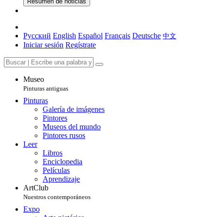
Resumen de noticias
Русский
English
Español
Français
Deutsche
中文
Iniciar sesión
Regístrate
Museo
Pinturas antiguas
Pinturas
Galería de imágenes
Pintores
Museos del mundo
Pintores rusos
Leer
Libros
Enciclopedia
Películas
Aprendizaje
ArtClub
Nuestros contemporáneos
Expo