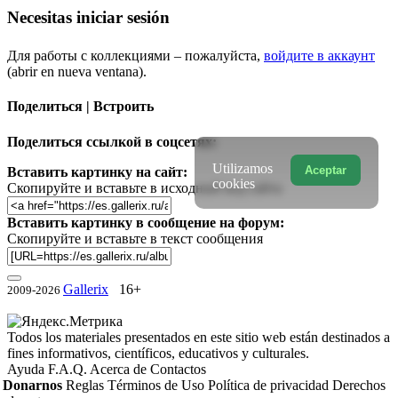
Necesitas iniciar sesión
Для работы с коллекциями – пожалуйста,
войдите в аккаунт
(abrir en nueva ventana).
Поделиться | Встроить
Поделиться ссылкой в соцсетях:
Utilizamos
Aceptar
Вставить картинку на сайт:
cookies
Скопируйте и вставьте в исходный код сайта
Вставить картинку в сообщение на форум:
Скопируйте и вставьте в текст сообщения
Gallerix
16+
2009-2026
Todos los materiales presentados en este sitio web están destinados a
fines informativos, científicos, educativos y culturales.
Ayuda
F.A.Q.
Acerca de
Contactos
Donarnos
Reglas
Términos de Uso
Política de privacidad
Derechos