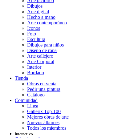
Arte pictórico
Dibujos
Arte digital
Hecho a mano
Arte contemporáneo
Iconos
Foto
Escultura
Dibujos para niños
Diseño de ropa
Arte callejero
Arte Corporal
Interior
Bordado
Tienda
Obras en venta
Pedir una pintura
Catálogo
Comunidad
Línea
Gallerix Top-100
Mejores obras de arte
Nuevos álbumes
Todos los miembros
Interactivo