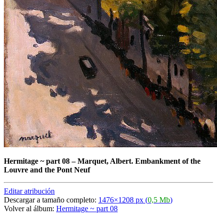
Hermitage ~ part 08
–
Marquet, Albert. Embankment of the
Louvre and the Pont Neuf
Editar atribución
Descargar a tamaño completo:
1476×1208 px (
0,5 Mb
)
Volver al álbum:
Hermitage ~ part 08