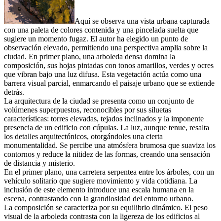
Aquí se observa una vista urbana capturada
con una paleta de colores contenida y una pincelada suelta que
sugiere un momento fugaz. El autor ha elegido un punto de
observación elevado, permitiendo una perspectiva amplia sobre la
ciudad. En primer plano, una arboleda densa domina la
composición, sus hojas pintadas con tonos amarillos, verdes y ocres
que vibran bajo una luz difusa. Esta vegetación actúa como una
barrera visual parcial, enmarcando el paisaje urbano que se extiende
detrás.
La arquitectura de la ciudad se presenta como un conjunto de
volúmenes superpuestos, reconocibles por sus siluetas
características: torres elevadas, tejados inclinados y la imponente
presencia de un edificio con cúpulas. La luz, aunque tenue, resalta
los detalles arquitectónicos, otorgándoles una cierta
monumentalidad. Se percibe una atmósfera brumosa que suaviza los
contornos y reduce la nitidez de las formas, creando una sensación
de distancia y misterio.
En el primer plano, una carretera serpentea entre los árboles, con un
vehículo solitario que sugiere movimiento y vida cotidiana. La
inclusión de este elemento introduce una escala humana en la
escena, contrastando con la grandiosidad del entorno urbano.
La composición se caracteriza por su equilibrio dinámico. El peso
visual de la arboleda contrasta con la ligereza de los edificios al