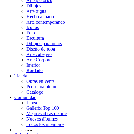
Arte pictórico
Dibujos
Arte digital
Hecho a mano
Arte contemporáneo
Iconos
Foto
Escultura
Dibujos para niños
Diseño de ropa
Arte callejero
Arte Corporal
Interior
Bordado
Tienda
Obras en venta
Pedir una pintura
Catálogo
Comunidad
Línea
Gallerix Top-100
Mejores obras de arte
Nuevos álbumes
Todos los miembros
Interactivo