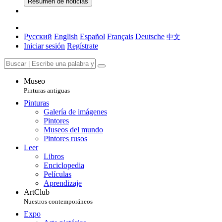
Resumen de noticias
Русский
English
Español
Français
Deutsche
中文
Iniciar sesión
Regístrate
Museo
Pinturas antiguas
Pinturas
Galería de imágenes
Pintores
Museos del mundo
Pintores rusos
Leer
Libros
Enciclopedia
Películas
Aprendizaje
ArtClub
Nuestros contemporáneos
Expo