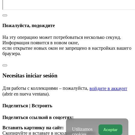
Пожалуйста, подождите
На эту операцию может потребоваться несколько секунд.
Информация появится в новом окне,
если открытие новых окон не запрещено в настройках вашего
браузера.
Necesitas iniciar sesión
Для работы с коллекциями – пожалуйста,
войдите в аккаунт
(abrir en nueva ventana).
Поделиться | Встроить
Поделиться ссылкой в соцсетях:
Вставить картинку на сайт:
Utilizamos
Aceptar
Скопируйте и вставьте в исходный код сайта
cookies