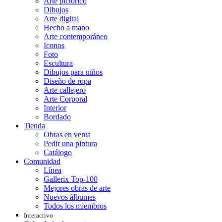
Arte pictórico
Dibujos
Arte digital
Hecho a mano
Arte contemporáneo
Iconos
Foto
Escultura
Dibujos para niños
Diseño de ropa
Arte callejero
Arte Corporal
Interior
Bordado
Tienda
Obras en venta
Pedir una pintura
Catálogo
Comunidad
Línea
Gallerix Top-100
Mejores obras de arte
Nuevos álbumes
Todos los miembros
Interactivo