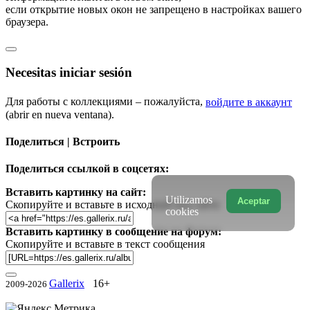
если открытие новых окон не запрещено в настройках вашего
браузера.
Necesitas iniciar sesión
Для работы с коллекциями – пожалуйста,
войдите в аккаунт
(abrir en nueva ventana).
Поделиться | Встроить
Поделиться ссылкой в соцсетях:
Вставить картинку на сайт:
Utilizamos
Aceptar
Скопируйте и вставьте в исходный код сайта
cookies
Вставить картинку в сообщение на форум:
Скопируйте и вставьте в текст сообщения
Gallerix
16+
2009-2026