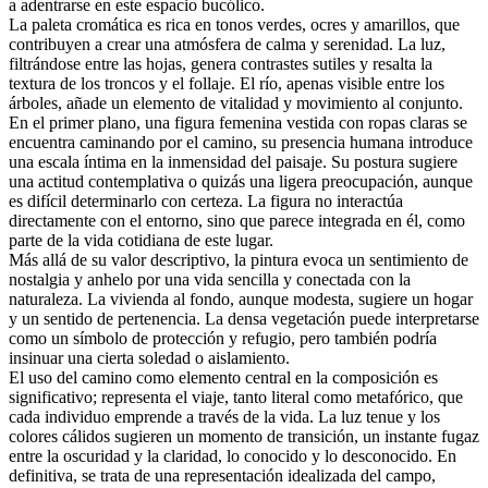
a adentrarse en este espacio bucólico.
La paleta cromática es rica en tonos verdes, ocres y amarillos, que
contribuyen a crear una atmósfera de calma y serenidad. La luz,
filtrándose entre las hojas, genera contrastes sutiles y resalta la
textura de los troncos y el follaje. El río, apenas visible entre los
árboles, añade un elemento de vitalidad y movimiento al conjunto.
En el primer plano, una figura femenina vestida con ropas claras se
encuentra caminando por el camino, su presencia humana introduce
una escala íntima en la inmensidad del paisaje. Su postura sugiere
una actitud contemplativa o quizás una ligera preocupación, aunque
es difícil determinarlo con certeza. La figura no interactúa
directamente con el entorno, sino que parece integrada en él, como
parte de la vida cotidiana de este lugar.
Más allá de su valor descriptivo, la pintura evoca un sentimiento de
nostalgia y anhelo por una vida sencilla y conectada con la
naturaleza. La vivienda al fondo, aunque modesta, sugiere un hogar
y un sentido de pertenencia. La densa vegetación puede interpretarse
como un símbolo de protección y refugio, pero también podría
insinuar una cierta soledad o aislamiento.
El uso del camino como elemento central en la composición es
significativo; representa el viaje, tanto literal como metafórico, que
cada individuo emprende a través de la vida. La luz tenue y los
colores cálidos sugieren un momento de transición, un instante fugaz
entre la oscuridad y la claridad, lo conocido y lo desconocido. En
definitiva, se trata de una representación idealizada del campo,