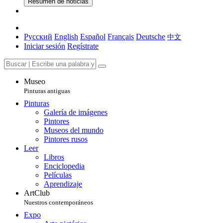
Resumen de noticias
Русский
English
Español
Français
Deutsche
中文
Iniciar sesión
Regístrate
Museo
Pinturas antiguas
Pinturas
Galería de imágenes
Pintores
Museos del mundo
Pintores rusos
Leer
Libros
Enciclopedia
Películas
Aprendizaje
ArtClub
Nuestros contemporáneos
Expo