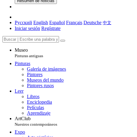
Resumen de noticias
Русский
English
Español
Français
Deutsche
中文
Iniciar sesión
Regístrate
Museo
Pinturas antiguas
Pinturas
Galería de imágenes
Pintores
Museos del mundo
Pintores rusos
Leer
Libros
Enciclopedia
Películas
Aprendizaje
ArtClub
Nuestros contemporáneos
Expo