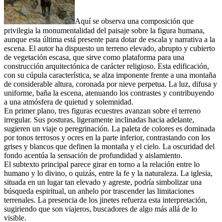
Aquí se observa una composición que
privilegia la monumentalidad del paisaje sobre la figura humana,
aunque esta última está presente para dotar de escala y narrativa a la
escena. El autor ha dispuesto un terreno elevado, abrupto y cubierto
de vegetación escasa, que sirve como plataforma para una
construcción arquitectónica de carácter religioso. Esta edificación,
con su cúpula característica, se alza imponente frente a una montaña
de considerable altura, coronada por nieve perpetua. La luz, difusa y
uniforme, baña la escena, atenuando los contrastes y contribuyendo
a una atmósfera de quietud y solemnidad.
En primer plano, tres figuras ecuestres avanzan sobre el terreno
irregular. Sus posturas, ligeramente inclinadas hacia adelante,
sugieren un viaje o peregrinación. La paleta de colores es dominada
por tonos terrosos y ocres en la parte inferior, contrastando con los
grises y blancos que definen la montaña y el cielo. La oscuridad del
fondo acentúa la sensación de profundidad y aislamiento.
El subtexto principal parece girar en torno a la relación entre lo
humano y lo divino, o quizás, entre la fe y la naturaleza. La iglesia,
situada en un lugar tan elevado y agreste, podría simbolizar una
búsqueda espiritual, un anhelo por trascender las limitaciones
terrenales. La presencia de los jinetes refuerza esta interpretación,
sugiriendo que son viajeros, buscadores de algo más allá de lo
visible.