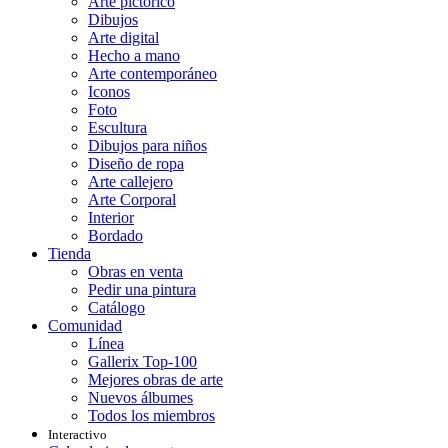
Arte pictórico
Dibujos
Arte digital
Hecho a mano
Arte contemporáneo
Iconos
Foto
Escultura
Dibujos para niños
Diseño de ropa
Arte callejero
Arte Corporal
Interior
Bordado
Tienda
Obras en venta
Pedir una pintura
Catálogo
Comunidad
Línea
Gallerix Top-100
Mejores obras de arte
Nuevos álbumes
Todos los miembros
Interactivo