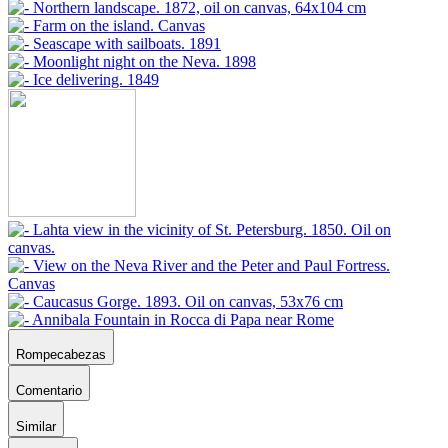
Rompecabezas
Comentario
Similar