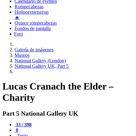
Calendario de eventos
Rompecabezas
Нейрогенератор
🔥
Quince rompecabezas
Fondos de pantalla
Foro
Galería de imágenes
Museos
National Gallery (London)
National Gallery UK, Part 5
Lucas Cranach the Elder –
Charity
Part 5 National Gallery UK
33 / 398
0
Texto