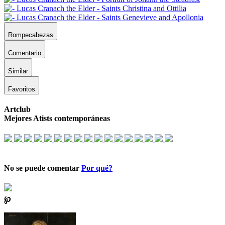
Rompecabezas
Comentario
Similar
Favoritos
Artclub
Mejores Atists contemporáneas
No se puede comentar
Por qué?
℘