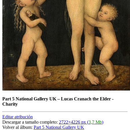
Part 5 National Gallery UK
–
Lucas Cranach the Elder -
Charity
Editar atribución
Descargar a tamaño completo:
2722×4226 px (
3,7 Mb
)
Volver al álbum:
Part 5 National Gallery UK