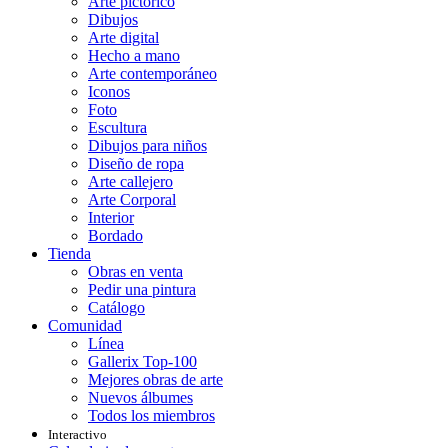
Arte pictórico
Dibujos
Arte digital
Hecho a mano
Arte contemporáneo
Iconos
Foto
Escultura
Dibujos para niños
Diseño de ropa
Arte callejero
Arte Corporal
Interior
Bordado
Tienda
Obras en venta
Pedir una pintura
Catálogo
Comunidad
Línea
Gallerix Top-100
Mejores obras de arte
Nuevos álbumes
Todos los miembros
Interactivo