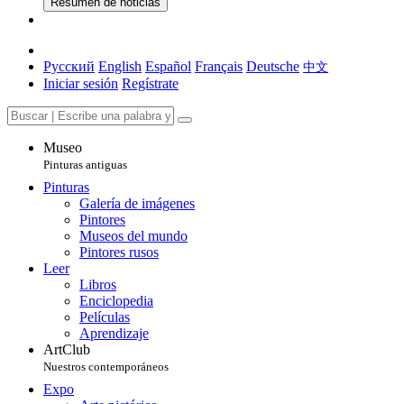
Resumen de noticias
Русский
English
Español
Français
Deutsche
中文
Iniciar sesión
Regístrate
Museo
Pinturas antiguas
Pinturas
Galería de imágenes
Pintores
Museos del mundo
Pintores rusos
Leer
Libros
Enciclopedia
Películas
Aprendizaje
ArtClub
Nuestros contemporáneos
Expo