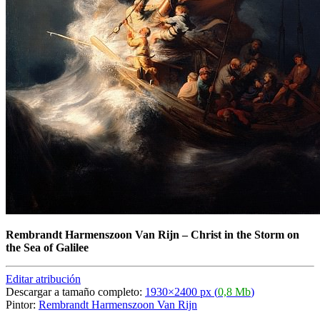
Rembrandt Harmenszoon Van Rijn
–
Christ in the Storm on
the Sea of Galilee
Editar atribución
Descargar a tamaño completo:
1930×2400 px (
0,8 Mb
)
Pintor:
Rembrandt Harmenszoon Van Rijn