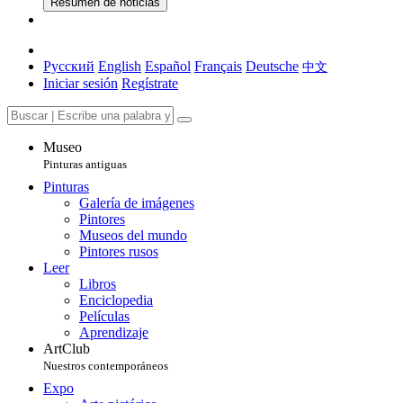
Resumen de noticias
Русский
English
Español
Français
Deutsche
中文
Iniciar sesión
Regístrate
Museo
Pinturas antiguas
Pinturas
Galería de imágenes
Pintores
Museos del mundo
Pintores rusos
Leer
Libros
Enciclopedia
Películas
Aprendizaje
ArtClub
Nuestros contemporáneos
Expo