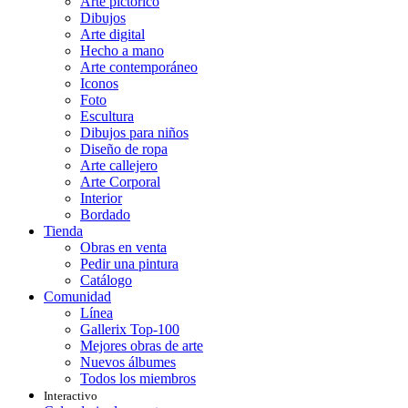
Arte pictórico
Dibujos
Arte digital
Hecho a mano
Arte contemporáneo
Iconos
Foto
Escultura
Dibujos para niños
Diseño de ropa
Arte callejero
Arte Corporal
Interior
Bordado
Tienda
Obras en venta
Pedir una pintura
Catálogo
Comunidad
Línea
Gallerix Top-100
Mejores obras de arte
Nuevos álbumes
Todos los miembros
Interactivo