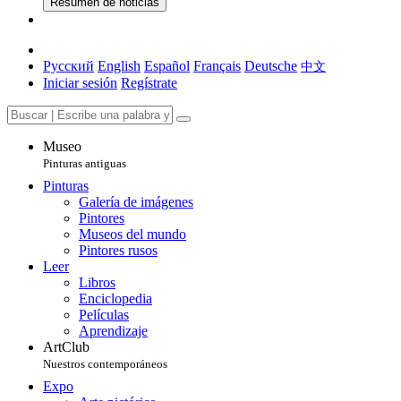
Resumen de noticias
Русский
English
Español
Français
Deutsche
中文
Iniciar sesión
Regístrate
Museo
Pinturas antiguas
Pinturas
Galería de imágenes
Pintores
Museos del mundo
Pintores rusos
Leer
Libros
Enciclopedia
Películas
Aprendizaje
ArtClub
Nuestros contemporáneos
Expo