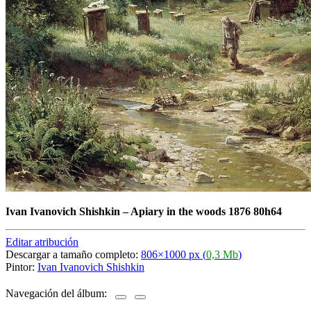
Ivan Ivanovich Shishkin
–
Apiary in the woods 1876 80h64
Editar atribución
Descargar a tamaño completo:
806×1000 px (
0,3 Mb
)
Pintor:
Ivan Ivanovich Shishkin
Navegación del álbum: