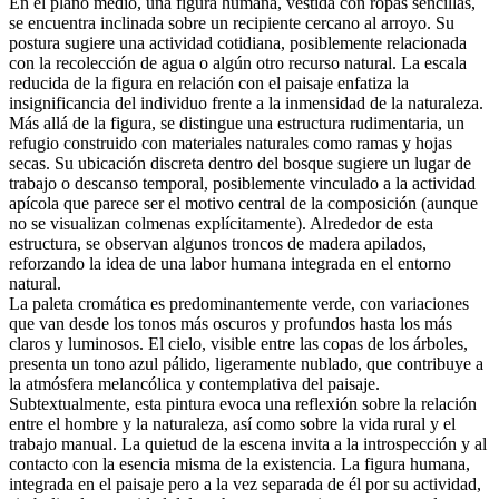
En el plano medio, una figura humana, vestida con ropas sencillas,
se encuentra inclinada sobre un recipiente cercano al arroyo. Su
postura sugiere una actividad cotidiana, posiblemente relacionada
con la recolección de agua o algún otro recurso natural. La escala
reducida de la figura en relación con el paisaje enfatiza la
insignificancia del individuo frente a la inmensidad de la naturaleza.
Más allá de la figura, se distingue una estructura rudimentaria, un
refugio construido con materiales naturales como ramas y hojas
secas. Su ubicación discreta dentro del bosque sugiere un lugar de
trabajo o descanso temporal, posiblemente vinculado a la actividad
apícola que parece ser el motivo central de la composición (aunque
no se visualizan colmenas explícitamente). Alrededor de esta
estructura, se observan algunos troncos de madera apilados,
reforzando la idea de una labor humana integrada en el entorno
natural.
La paleta cromática es predominantemente verde, con variaciones
que van desde los tonos más oscuros y profundos hasta los más
claros y luminosos. El cielo, visible entre las copas de los árboles,
presenta un tono azul pálido, ligeramente nublado, que contribuye a
la atmósfera melancólica y contemplativa del paisaje.
Subtextualmente, esta pintura evoca una reflexión sobre la relación
entre el hombre y la naturaleza, así como sobre la vida rural y el
trabajo manual. La quietud de la escena invita a la introspección y al
contacto con la esencia misma de la existencia. La figura humana,
integrada en el paisaje pero a la vez separada de él por su actividad,