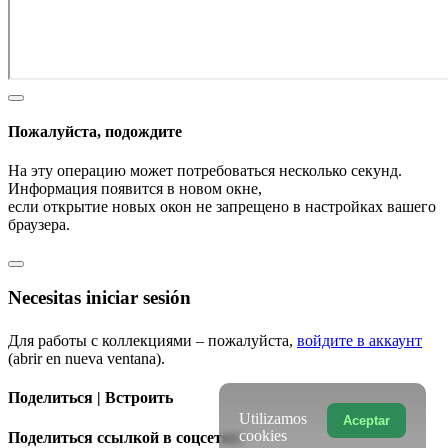
Пожалуйста, подождите
На эту операцию может потребоваться несколько секунд.
Информация появится в новом окне,
если открытие новых окон не запрещено в настройках вашего
браузера.
Necesitas iniciar sesión
Для работы с коллекциями – пожалуйста,
войдите в аккаунт
(abrir en nueva ventana).
Поделиться | Встроить
Utilizamos
Aceptar
cookies
Поделиться ссылкой в соцсетях: