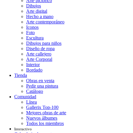
Arte pictórico
Dibujos
Arte digital
Hecho a mano
Arte contemporáneo
Iconos
Foto
Escultura
Dibujos para niños
Diseño de ropa
Arte callejero
Arte Corporal
Interior
Bordado
Tienda
Obras en venta
Pedir una pintura
Catálogo
Comunidad
Línea
Gallerix Top-100
Mejores obras de arte
Nuevos álbumes
Todos los miembros
Interactivo