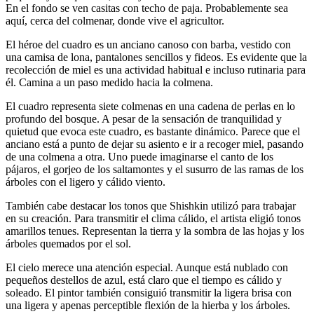
En el fondo se ven casitas con techo de paja. Probablemente sea
aquí, cerca del colmenar, donde vive el agricultor.
El héroe del cuadro es un anciano canoso con barba, vestido con
una camisa de lona, pantalones sencillos y fideos. Es evidente que la
recolección de miel es una actividad habitual e incluso rutinaria para
él. Camina a un paso medido hacia la colmena.
El cuadro representa siete colmenas en una cadena de perlas en lo
profundo del bosque. A pesar de la sensación de tranquilidad y
quietud que evoca este cuadro, es bastante dinámico. Parece que el
anciano está a punto de dejar su asiento e ir a recoger miel, pasando
de una colmena a otra. Uno puede imaginarse el canto de los
pájaros, el gorjeo de los saltamontes y el susurro de las ramas de los
árboles con el ligero y cálido viento.
También cabe destacar los tonos que Shishkin utilizó para trabajar
en su creación. Para transmitir el clima cálido, el artista eligió tonos
amarillos tenues. Representan la tierra y la sombra de las hojas y los
árboles quemados por el sol.
El cielo merece una atención especial. Aunque está nublado con
pequeños destellos de azul, está claro que el tiempo es cálido y
soleado. El pintor también consiguió transmitir la ligera brisa con
una ligera y apenas perceptible flexión de la hierba y los árboles.