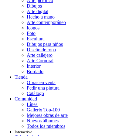
Arte pictórico
Dibujos
Arte digital
Hecho a mano
Arte contemporáneo
Iconos
Foto
Escultura
Dibujos para niños
Diseño de ropa
Arte callejero
Arte Corporal
Interior
Bordado
Tienda
Obras en venta
Pedir una pintura
Catálogo
Comunidad
Línea
Gallerix Top-100
Mejores obras de arte
Nuevos álbumes
Todos los miembros
Interactivo