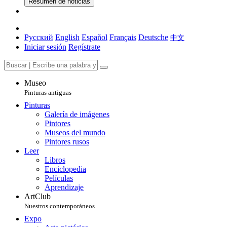
Resumen de noticias
Русский
English
Español
Français
Deutsche
中文
Iniciar sesión
Regístrate
Museo
Pinturas antiguas
Pinturas
Galería de imágenes
Pintores
Museos del mundo
Pintores rusos
Leer
Libros
Enciclopedia
Películas
Aprendizaje
ArtClub
Nuestros contemporáneos
Expo