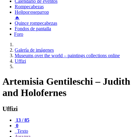
Calendario de eventos
Rompecabezas
Нейрогенератор
🔥
Quince rompecabezas
Fondos de pantalla
Foro
Galería de imágenes
Museums over the world – paintings collections online
Uffizi
Artemisia Gentileschi – Judith
and Holofernes
Uffizi
13 / 85
0
Texto
Анализ