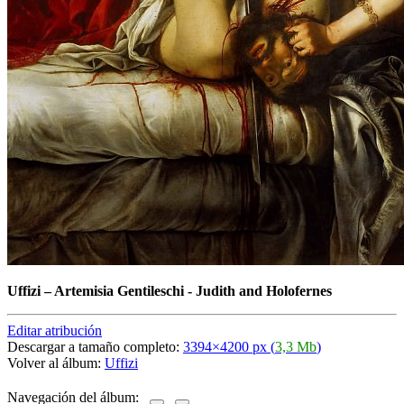
Uffizi
–
Artemisia Gentileschi - Judith and Holofernes
Editar atribución
Descargar a tamaño completo:
3394×4200 px (
3,3 Mb
)
Volver al álbum:
Uffizi
Navegación del álbum: