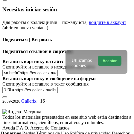
Necesitas iniciar sesión
Для работы с коллекциями – пожалуйста,
войдите в аккаунт
(abrir en nueva ventana).
Поделиться | Встроить
Поделиться ссылкой в соцсетях:
Utilizamos
Aceptar
Вставить картинку на сайт:
cookies
Скопируйте и вставьте в исходный код сайта
Вставить картинку в сообщение на форум:
Скопируйте и вставьте в текст сообщения
Gallerix
16+
2009-2026
Todos los materiales presentados en este sitio web están destinados a
fines informativos, científicos, educativos y culturales.
Ayuda
F.A.Q.
Acerca de
Contactos
Donarnos
Reglas
Términos de Uso
Política de privacidad
Derechos