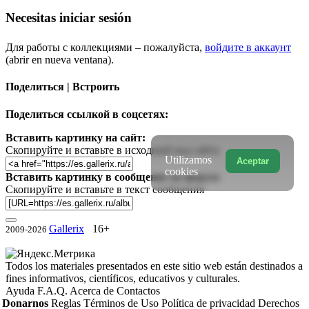
Necesitas iniciar sesión
Для работы с коллекциями – пожалуйста,
войдите в аккаунт
(abrir en nueva ventana).
Поделиться | Встроить
Поделиться ссылкой в соцсетях:
Вставить картинку на сайт:
Скопируйте и вставьте в исходный код сайта
Utilizamos
Aceptar
cookies
Вставить картинку в сообщение на форум:
Скопируйте и вставьте в текст сообщения
Gallerix
16+
2009-2026
Todos los materiales presentados en este sitio web están destinados a
fines informativos, científicos, educativos y culturales.
Ayuda
F.A.Q.
Acerca de
Contactos
Donarnos
Reglas
Términos de Uso
Política de privacidad
Derechos