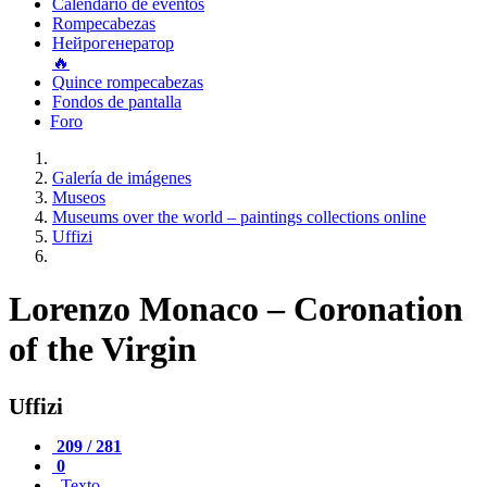
Calendario de eventos
Rompecabezas
Нейрогенератор
🔥
Quince rompecabezas
Fondos de pantalla
Foro
Galería de imágenes
Museos
Museums over the world – paintings collections online
Uffizi
Lorenzo Monaco – Coronation
of the Virgin
Uffizi
209 / 281
0
Texto