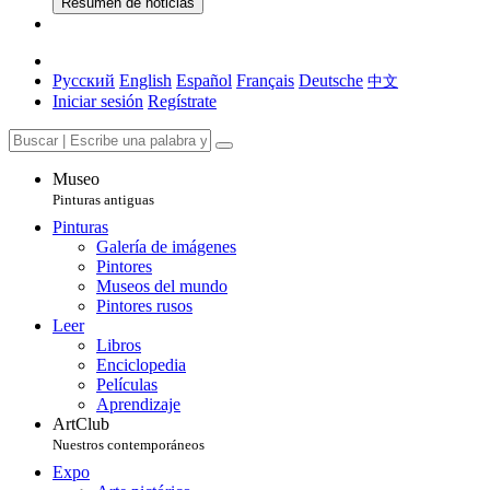
Resumen de noticias
Русский
English
Español
Français
Deutsche
中文
Iniciar sesión
Regístrate
Museo
Pinturas antiguas
Pinturas
Galería de imágenes
Pintores
Museos del mundo
Pintores rusos
Leer
Libros
Enciclopedia
Películas
Aprendizaje
ArtClub
Nuestros contemporáneos
Expo