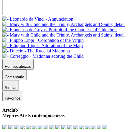
Rompecabezas
Comentario
Similar
Favoritos
Artclub
Mejores Atists contemporáneas