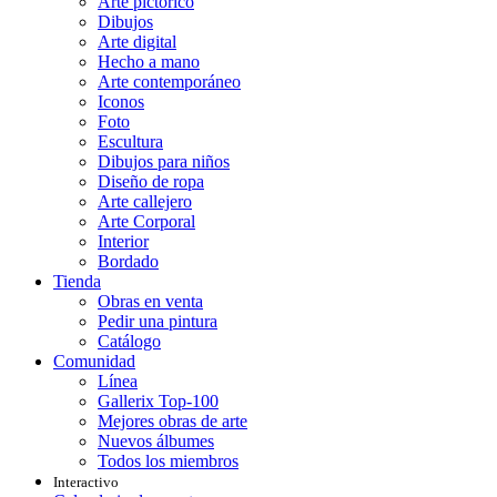
Arte pictórico
Dibujos
Arte digital
Hecho a mano
Arte contemporáneo
Iconos
Foto
Escultura
Dibujos para niños
Diseño de ropa
Arte callejero
Arte Corporal
Interior
Bordado
Tienda
Obras en venta
Pedir una pintura
Catálogo
Comunidad
Línea
Gallerix Top-100
Mejores obras de arte
Nuevos álbumes
Todos los miembros
Interactivo