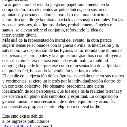
La arquitectura del retablo juega un papel fundamental en la
composición. Los elementos arquitectónicos, con sus arcos
apuntados y ornamentación elaborada, crean una estructura
jerárquica que dirige la mirada hacia los personajes centrales. En las
zonas superiores, dos figuras aladas, probablemente ángeles o
santos, se elevan sobre el conjunto, reforzando la idea de
intervención divina.
Más allá de la representación literal del evento, la obra parece
sugerir temas relacionados con la gracia divina, la intercesión y la
salvación. La disposición de las figuras, la luz dorada que ilumina a
los personajes principales y la arquitectura grandiosa contribuyen a
crear una atmósfera de trascendencia espiritual. La multitud
congregada puede interpretarse como representación de la Iglesia o
del pueblo fiel, buscando la bendición y el favor divino.
El detalle en la ejecución de las figuras, especialmente en sus rostros
y vestimentas, sugiere un interés por la individualización dentro de
un contexto colectivo. No obstante, predomina una cierta
idealización de los personajes, que los aleja de la realidad terrenal y
los acerca a un plano más simbólico y espiritual. La composición
general transmite una sensación de orden, equilibrio y armonía,
características propias del arte religioso medieval tardío.
Este sitio existe debido
a los ingresos publicitarios.
¡
Apaga Adblock
, por favor!