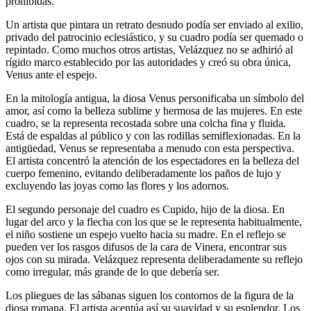
prohibidas.
Un artista que pintara un retrato desnudo podía ser enviado al exilio,
privado del patrocinio eclesiástico, y su cuadro podía ser quemado o
repintado. Como muchos otros artistas, Velázquez no se adhirió al
rígido marco establecido por las autoridades y creó su obra única,
Venus ante el espejo.
En la mitología antigua, la diosa Venus personificaba un símbolo del
amor, así como la belleza sublime y hermosa de las mujeres. En este
cuadro, se la representa recostada sobre una colcha fina y fluida.
Está de espaldas al público y con las rodillas semiflexionadas. En la
antigüedad, Venus se representaba a menudo con esta perspectiva.
El artista concentró la atención de los espectadores en la belleza del
cuerpo femenino, evitando deliberadamente los paños de lujo y
excluyendo las joyas como las flores y los adornos.
El segundo personaje del cuadro es Cupido, hijo de la diosa. En
lugar del arco y la flecha con los que se le representa habitualmente,
el niño sostiene un espejo vuelto hacia su madre. En el reflejo se
pueden ver los rasgos difusos de la cara de Vinera, encontrar sus
ojos con su mirada. Velázquez representa deliberadamente su reflejo
como irregular, más grande de lo que debería ser.
Los pliegues de las sábanas siguen los contornos de la figura de la
diosa romana. El artista acentúa así su suavidad y su esplendor. Los