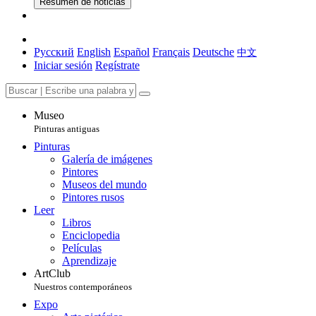
Resumen de noticias
Русский
English
Español
Français
Deutsche
中文
Iniciar sesión
Regístrate
Museo
Pinturas antiguas
Pinturas
Galería de imágenes
Pintores
Museos del mundo
Pintores rusos
Leer
Libros
Enciclopedia
Películas
Aprendizaje
ArtClub
Nuestros contemporáneos
Expo