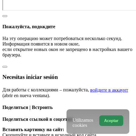
Пожалуйста, подождите
На эту операцию может потребоваться несколько секунд.
Информация появится в новом окне,
если открытие новых окон не запрещено в настройках вашего
браузера.
Necesitas iniciar sesión
Для работы с коллекциями – пожалуйста,
войдите в аккаунт
(abrir en nueva ventana).
Поделиться | Встроить
Поделиться ссылкой в соцсетях:
Utilizamos
Aceptar
cookies
Вставить картинку на сайт:
Скопируйте и вставьте в исходный код сайта