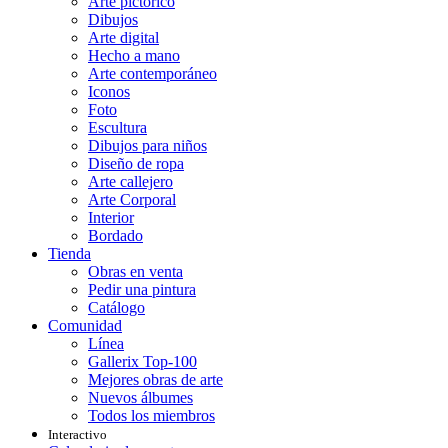
Arte pictórico
Dibujos
Arte digital
Hecho a mano
Arte contemporáneo
Iconos
Foto
Escultura
Dibujos para niños
Diseño de ropa
Arte callejero
Arte Corporal
Interior
Bordado
Tienda
Obras en venta
Pedir una pintura
Catálogo
Comunidad
Línea
Gallerix Top-100
Mejores obras de arte
Nuevos álbumes
Todos los miembros
Interactivo