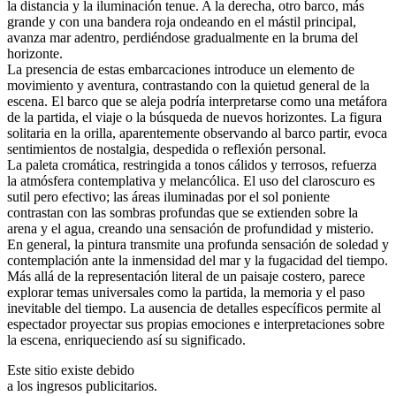
la distancia y la iluminación tenue. A la derecha, otro barco, más
grande y con una bandera roja ondeando en el mástil principal,
avanza mar adentro, perdiéndose gradualmente en la bruma del
horizonte.
La presencia de estas embarcaciones introduce un elemento de
movimiento y aventura, contrastando con la quietud general de la
escena. El barco que se aleja podría interpretarse como una metáfora
de la partida, el viaje o la búsqueda de nuevos horizontes. La figura
solitaria en la orilla, aparentemente observando al barco partir, evoca
sentimientos de nostalgia, despedida o reflexión personal.
La paleta cromática, restringida a tonos cálidos y terrosos, refuerza
la atmósfera contemplativa y melancólica. El uso del claroscuro es
sutil pero efectivo; las áreas iluminadas por el sol poniente
contrastan con las sombras profundas que se extienden sobre la
arena y el agua, creando una sensación de profundidad y misterio.
En general, la pintura transmite una profunda sensación de soledad y
contemplación ante la inmensidad del mar y la fugacidad del tiempo.
Más allá de la representación literal de un paisaje costero, parece
explorar temas universales como la partida, la memoria y el paso
inevitable del tiempo. La ausencia de detalles específicos permite al
espectador proyectar sus propias emociones e interpretaciones sobre
la escena, enriqueciendo así su significado.
Este sitio existe debido
a los ingresos publicitarios.