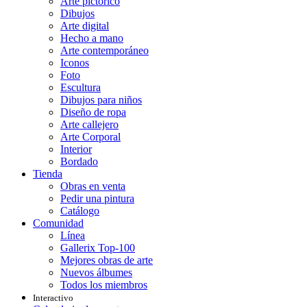
Arte pictórico
Dibujos
Arte digital
Hecho a mano
Arte contemporáneo
Iconos
Foto
Escultura
Dibujos para niños
Diseño de ropa
Arte callejero
Arte Corporal
Interior
Bordado
Tienda
Obras en venta
Pedir una pintura
Catálogo
Comunidad
Línea
Gallerix Top-100
Mejores obras de arte
Nuevos álbumes
Todos los miembros
Interactivo