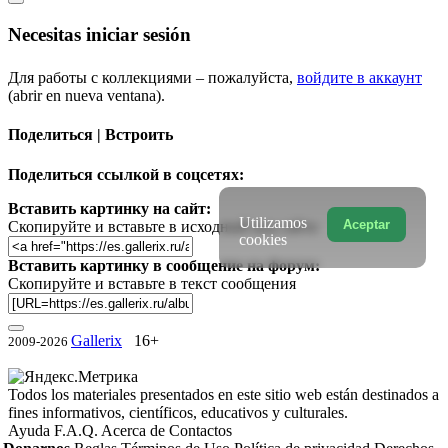
Necesitas iniciar sesión
Для работы с коллекциями – пожалуйста,
войдите в аккаунт
(abrir en nueva ventana).
Поделиться | Встроить
Поделиться ссылкой в соцсетях:
Вставить картинку на сайт:
Utilizamos
Aceptar
Скопируйте и вставьте в исходный код сайта
cookies
Вставить картинку в сообщение на форум:
Скопируйте и вставьте в текст сообщения
Gallerix
16+
2009-2026
Todos los materiales presentados en este sitio web están destinados a
fines informativos, científicos, educativos y culturales.
Ayuda
F.A.Q.
Acerca de
Contactos