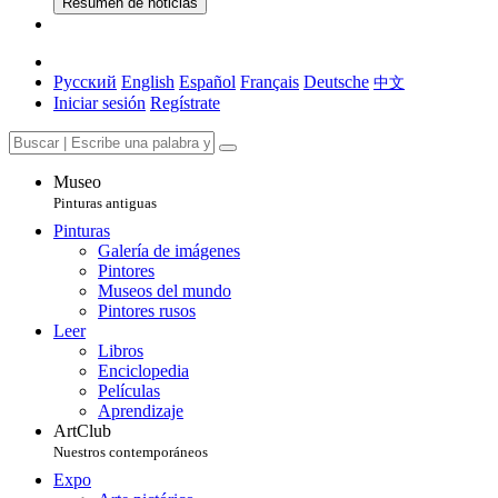
Resumen de noticias
Русский
English
Español
Français
Deutsche
中文
Iniciar sesión
Regístrate
Museo
Pinturas antiguas
Pinturas
Galería de imágenes
Pintores
Museos del mundo
Pintores rusos
Leer
Libros
Enciclopedia
Películas
Aprendizaje
ArtClub
Nuestros contemporáneos
Expo