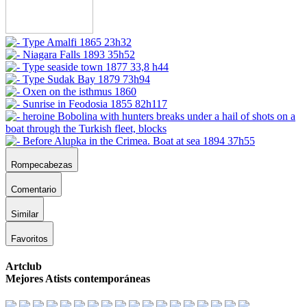
Rompecabezas
Comentario
Similar
Favoritos
Artclub
Mejores Atists contemporáneas