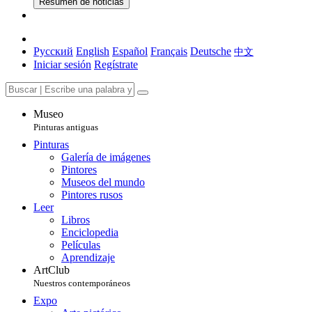
Resumen de noticias
Русский
English
Español
Français
Deutsche
中文
Iniciar sesión
Regístrate
Museo
Pinturas antiguas
Pinturas
Galería de imágenes
Pintores
Museos del mundo
Pintores rusos
Leer
Libros
Enciclopedia
Películas
Aprendizaje
ArtClub
Nuestros contemporáneos
Expo