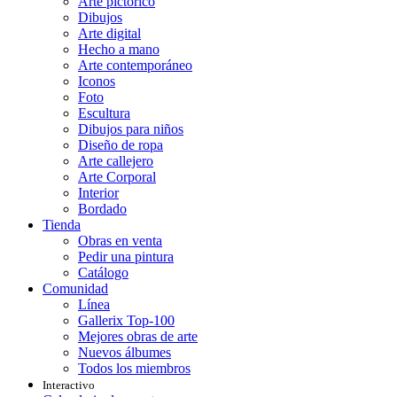
Arte pictórico
Dibujos
Arte digital
Hecho a mano
Arte contemporáneo
Iconos
Foto
Escultura
Dibujos para niños
Diseño de ropa
Arte callejero
Arte Corporal
Interior
Bordado
Tienda
Obras en venta
Pedir una pintura
Catálogo
Comunidad
Línea
Gallerix Top-100
Mejores obras de arte
Nuevos álbumes
Todos los miembros
Interactivo