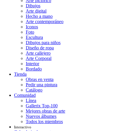
Arte pictórico
Dibujos
Arte digital
Hecho a mano
Arte contemporáneo
Iconos
Foto
Escultura
Dibujos para niños
Diseño de ropa
Arte callejero
Arte Corporal
Interior
Bordado
Tienda
Obras en venta
Pedir una pintura
Catálogo
Comunidad
Línea
Gallerix Top-100
Mejores obras de arte
Nuevos álbumes
Todos los miembros
Interactivo