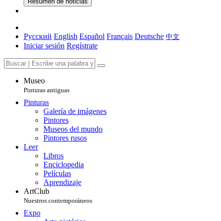
Resumen de noticias
Русский
English
Español
Français
Deutsche
中文
Iniciar sesión
Regístrate
Museo
Pinturas antiguas
Pinturas
Galería de imágenes
Pintores
Museos del mundo
Pintores rusos
Leer
Libros
Enciclopedia
Películas
Aprendizaje
ArtClub
Nuestros contemporáneos
Expo