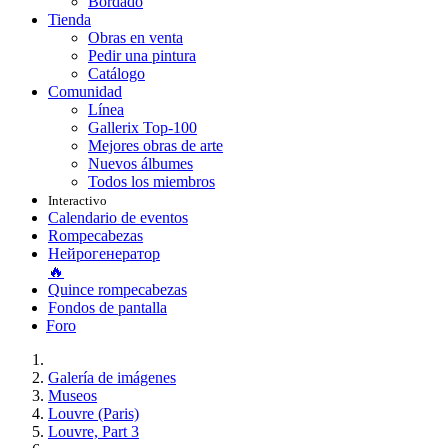
Bordado
Tienda
Obras en venta
Pedir una pintura
Catálogo
Comunidad
Línea
Gallerix Top-100
Mejores obras de arte
Nuevos álbumes
Todos los miembros
Interactivo
Calendario de eventos
Rompecabezas
Нейрогенератор
🔥
Quince rompecabezas
Fondos de pantalla
Foro
Galería de imágenes
Museos
Louvre (Paris)
Louvre, Part 3