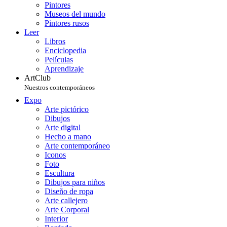
Pintores
Museos del mundo
Pintores rusos
Leer
Libros
Enciclopedia
Películas
Aprendizaje
ArtClub
Nuestros contemporáneos
Expo
Arte pictórico
Dibujos
Arte digital
Hecho a mano
Arte contemporáneo
Iconos
Foto
Escultura
Dibujos para niños
Diseño de ropa
Arte callejero
Arte Corporal
Interior