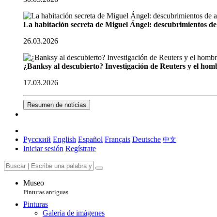
La habitación secreta de Miguel Ángel: descubrimientos de 
26.03.2026
¿Banksy al descubierto? Investigación de Reuters y el homb
17.03.2026
Resumen de noticias
Русский
English
Español
Français
Deutsche
中文
Iniciar sesión
Regístrate
Museo
Pinturas antiguas
Pinturas
Galería de imágenes