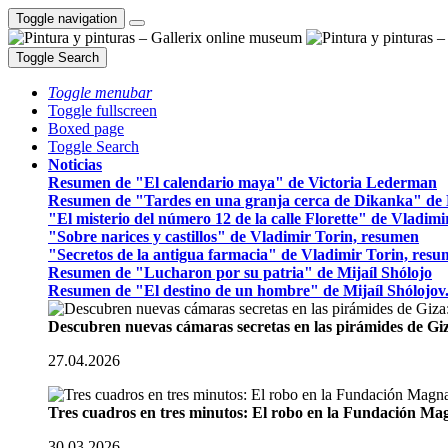
Toggle navigation
Toggle Search
Toggle menubar
Toggle fullscreen
Boxed page
Toggle Search
Noticias
Resumen de "El calendario maya" de Victoria Lederman
Resumen de "Tardes en una granja cerca de Dikanka" de 
"El misterio del número 12 de la calle Florette" de Vladim
"Sobre narices y castillos" de Vladimir Torin, resumen
"Secretos de la antigua farmacia" de Vladimir Torin, res
Resumen de "Lucharon por su patria" de Mijaíl Shólojo
Resumen de "El destino de un hombre" de Mijaíl Shólojov
Descubren nuevas cámaras secretas en las pirámides de Gi
27.04.2026
Tres cuadros en tres minutos: El robo en la Fundación M
30.03.2026