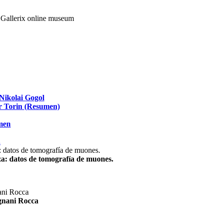
Nikolai Gogol
ir Torin (Resumen)
umen
.
za: datos de tomografía de muones.
agnani Rocca