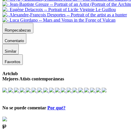
Rompecabezas
Comentario
Similar
Favoritos
Artclub
Mejores Atists contemporáneas
No se puede comentar
Por qué?
℘