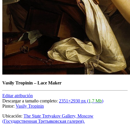
Vasily Tropinin
–
Lace Maker
Editar atribución
Descargar a tamaño completo:
2351×2930 px (
1,7 Mb
)
Pintor:
Vasily Tropinin
Ubicación:
The State Tretyakov Gallery, Moscow
(Государственная Третьяковская галерея).