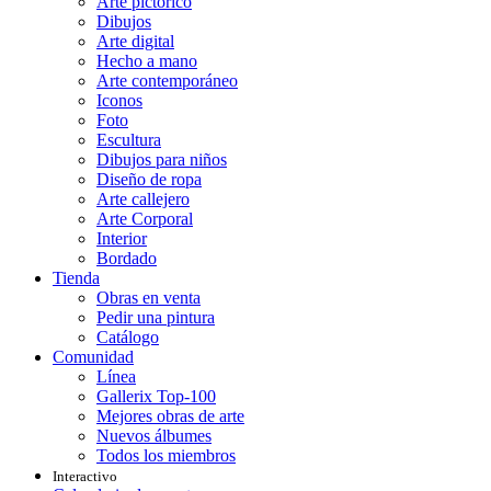
Arte pictórico
Dibujos
Arte digital
Hecho a mano
Arte contemporáneo
Iconos
Foto
Escultura
Dibujos para niños
Diseño de ropa
Arte callejero
Arte Corporal
Interior
Bordado
Tienda
Obras en venta
Pedir una pintura
Catálogo
Comunidad
Línea
Gallerix Top-100
Mejores obras de arte
Nuevos álbumes
Todos los miembros
Interactivo