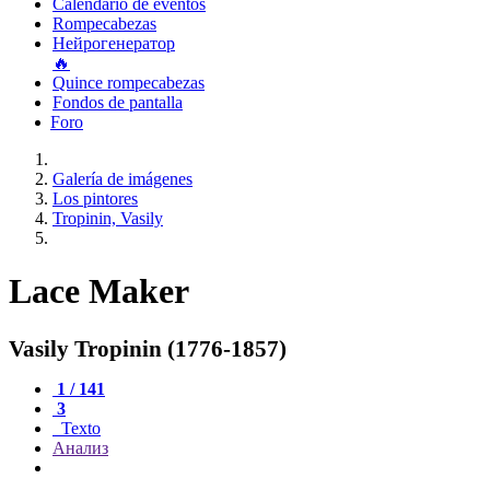
Calendario de eventos
Rompecabezas
Нейрогенератор
🔥
Quince rompecabezas
Fondos de pantalla
Foro
Galería de imágenes
Los pintores
Tropinin, Vasily
Lace Maker
Vasily Tropinin (1776-1857)
1 / 141
3
Texto
Анализ