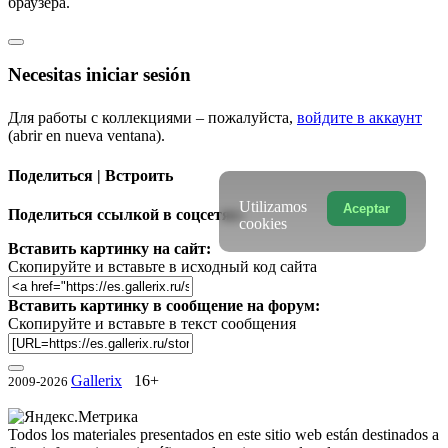
браузера.
Necesitas iniciar sesión
Для работы с коллекциями – пожалуйста,
войдите в аккаунт
(abrir en nueva ventana).
Поделиться | Встроить
Utilizamos
Aceptar
Поделиться ссылкой в соцсетях:
cookies
Вставить картинку на сайт:
Скопируйте и вставьте в исходный код сайта
Вставить картинку в сообщение на форум:
Скопируйте и вставьте в текст сообщения
Gallerix
16+
2009-2026
Todos los materiales presentados en este sitio web están destinados a