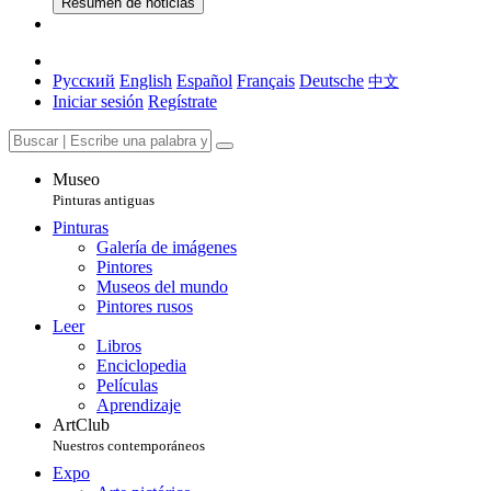
Resumen de noticias
Русский
English
Español
Français
Deutsche
中文
Iniciar sesión
Regístrate
Museo
Pinturas antiguas
Pinturas
Galería de imágenes
Pintores
Museos del mundo
Pintores rusos
Leer
Libros
Enciclopedia
Películas
Aprendizaje
ArtClub
Nuestros contemporáneos
Expo