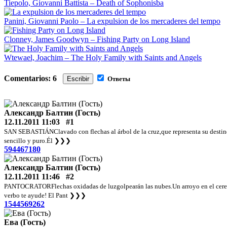
Tiepolo, Giovanni Battista – Death of Sophonisba
Panini, Giovanni Paolo – La expulsion de los mercaderes del tempo
Clonney, James Goodwyn – Fishing Party on Long Island
Wtewael, Joachim – The Holy Family with Saints and Angels
Comentarios: 6
Escribir
Ответы
Александр Балтин (Гость)
12.11.2011 11:03
#1
SAN SEBASTIÁNClavado con flechas al árbol de la cruz,que representa su destino.
sencillo y puro.Él
❯❯❯
594467180
Александр Балтин (Гость)
12.11.2011 11:46
#2
PANTOCRATORFlechas oxidadas de luzgolpearán las nubes.Un arroyo en el cerebro
verbo te ayude! El Pant
❯❯❯
1544569262
Ева (Гость)