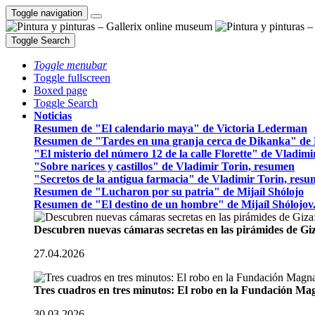
Toggle navigation
Toggle Search
Toggle menubar
Toggle fullscreen
Boxed page
Toggle Search
Noticias
Resumen de "El calendario maya" de Victoria Lederman
Resumen de "Tardes en una granja cerca de Dikanka" de 
"El misterio del número 12 de la calle Florette" de Vladim
"Sobre narices y castillos" de Vladimir Torin, resumen
"Secretos de la antigua farmacia" de Vladimir Torin, res
Resumen de "Lucharon por su patria" de Mijaíl Shólojo
Resumen de "El destino de un hombre" de Mijaíl Shólojov
Descubren nuevas cámaras secretas en las pirámides de Gi
27.04.2026
Tres cuadros en tres minutos: El robo en la Fundación M
30.03.2026