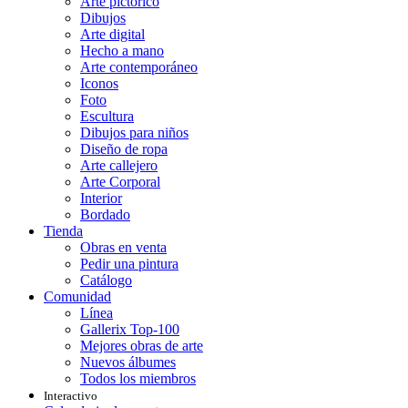
Arte pictórico
Dibujos
Arte digital
Hecho a mano
Arte contemporáneo
Iconos
Foto
Escultura
Dibujos para niños
Diseño de ropa
Arte callejero
Arte Corporal
Interior
Bordado
Tienda
Obras en venta
Pedir una pintura
Catálogo
Comunidad
Línea
Gallerix Top-100
Mejores obras de arte
Nuevos álbumes
Todos los miembros
Interactivo