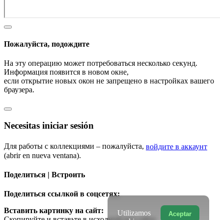
Пожалуйста, подождите
На эту операцию может потребоваться несколько секунд.
Информация появится в новом окне,
если открытие новых окон не запрещено в настройках вашего
браузера.
Necesitas iniciar sesión
Для работы с коллекциями – пожалуйста,
войдите в аккаунт
(abrir en nueva ventana).
Поделиться | Встроить
Поделиться ссылкой в соцсетях:
Вставить картинку на сайт:
Utilizamos
Aceptar
Скопируйте и вставьте в исходный код сайта