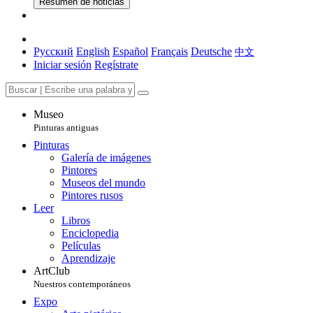
Resumen de noticias
Русский
English
Español
Français
Deutsche
中文
Iniciar sesión
Regístrate
Museo
Pinturas antiguas
Pinturas
Galería de imágenes
Pintores
Museos del mundo
Pintores rusos
Leer
Libros
Enciclopedia
Películas
Aprendizaje
ArtClub
Nuestros contemporáneos
Expo