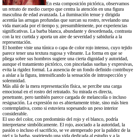
En esta composición pictórica, observamos
un retrato de medio cuerpo que centra la atención en una figura
masculina de edad avanzada. La iluminación tenue y dirigida
acentúa las arrugas profundas que surcan su rostro, revelando una
vida marcada por el tiempo y, presumiblemente, por experiencias
significativas. La barba blanca, abundante y desordenada, contrasta
con la tez curtida y aporta un aire de severidad y sabiduría a la
representación.
El hombre viste una túnica o capa de color rojo intenso, cuyo tejido
parece tener una textura rugosa y vibrante. La forma en que se
pliega sobre sus hombros sugiere una cierta dignidad y autoridad,
aunque el tratamiento pictórico, con pinceladas sueltas y expresivas,
evita la rigidez formal. La ausencia de un fondo definido contribuye
a aislar a la figura, intensificando la sensación de introspección y
solemnidad.
Más allá de la mera representación física, se percibe una carga
emocional en el rostro del retratado. Su mirada es directa,
penetrante, pero también parece cargada de melancolía o incluso
resignación. La expresión no es abiertamente triste, sino más bien
contemplativa, como si estuviera sopesando un peso interior
considerable.
El uso del color, con predominio del rojo y el blanco, podría
interpretarse simbólicamente. El rojo, asociado a la autoridad, la
pasión o incluso el sacrificio, se ve atemperado por la palidez de la
piel y la barba, sugiriendo una vida dedicada al estudio y a la