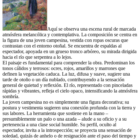
Aquí se observa una escena rural de marcada
atmósfera melancólica y contemplativa. La composición se centra en
la figura de una joven campesina, vestida con ropas oscuras que
contrastan con el entorno otoñal. Se encuentra de espaldas al
espectador, apoyada en un grueso tronco arbóreo, su mirada dirigida
hacia el río que serpentea a lo lejos.
El paisaje es fundamental para comprender la obra. Predominan los
tonos cálidos y terrosos: ocres, rojos, amarillos y marrones que
definen la vegetación caduca. La luz, difusa y suave, sugiere una
tarde de otoño o un día nublado, contribuyendo a la sensación
general de quietud y reflexión. El río, representado con pinceladas
rápidas y vibrantes, refleja el cielo opaco, intensificando la atmósfera
sombría.
La joven campesina no es simplemente una figura decorativa; su
postura y vestimenta sugieren una conexión profunda con la tierra y
sus labores. La herramienta que sostiene en la mano –
presumiblemente un palo o una azada – alude a su oficio y a su
pertenencia a una clase social humilde. Su perfil, oculto al
espectador, invita a la introspección; se proyecta una sensación de
soledad, quizás de anhelo o de resignación ante el paso del tiempo y