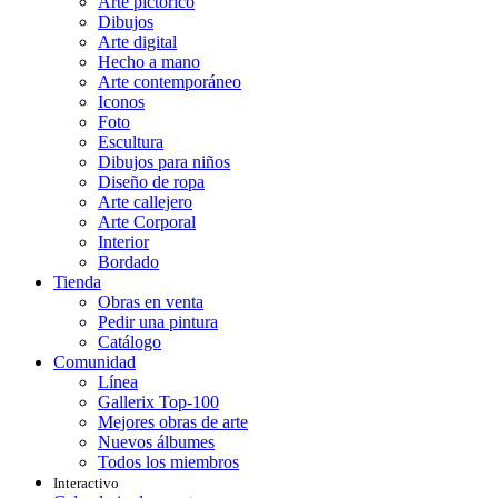
Arte pictórico
Dibujos
Arte digital
Hecho a mano
Arte contemporáneo
Iconos
Foto
Escultura
Dibujos para niños
Diseño de ropa
Arte callejero
Arte Corporal
Interior
Bordado
Tienda
Obras en venta
Pedir una pintura
Catálogo
Comunidad
Línea
Gallerix Top-100
Mejores obras de arte
Nuevos álbumes
Todos los miembros
Interactivo