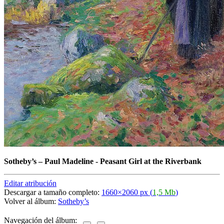
Sotheby’s
–
Paul Madeline - Peasant Girl at the Riverbank
Editar atribución
Descargar a tamaño completo:
1660×2060 px (
1,5 Mb
)
Volver al álbum:
Sotheby’s
Navegación del álbum: