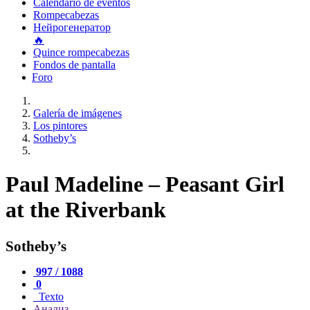
Calendario de eventos
Rompecabezas
Нейрогенератор
🔥
Quince rompecabezas
Fondos de pantalla
Foro
Galería de imágenes
Los pintores
Sotheby’s
Paul Madeline – Peasant Girl
at the Riverbank
Sotheby’s
997 / 1088
0
Texto
Анализ