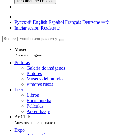
Resumen de noticias
Русский
English
Español
Français
Deutsche
中文
Iniciar sesión
Regístrate
Museo
Pinturas antiguas
Pinturas
Galería de imágenes
Pintores
Museos del mundo
Pintores rusos
Leer
Libros
Enciclopedia
Películas
Aprendizaje
ArtClub
Nuestros contemporáneos
Expo