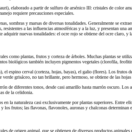
uri), elaborado a partir de sulfuro de arsénico III: cristales de color a
 manejo requiere precauciones especiales.
nas, sombras y marsas de diversas tonalidades. Generalmente se extraen a
resistentes a las influencias atmosféricas y a la luz, y presentan una 
 adquirir nuevas tonalidades: el ocre rojo se obtiene del ocre claro, y l
les como plantas, frutos y corteza de árboles. Muchas plantas se utilizan 
tos biológicos también incluyen pigmentos vegetales (clorofila, feofitin
, el espino cerval (corteza, hojas, bayas), el galio (flores). Los frutos 
e verde grisáceo, no tan brillante, pero hermoso, se obtiene de las hojas y
marrón de diferentes tonos, desde casi amarillo hasta marrón oscuro. Los
jas de la celidonia.
s en la naturaleza casi exclusivamente por plantas superiores. Entre ell
es y los frutos; las flavonas, flavonoles, auronas y chalconas determinan e
urales de origen animal, que se obtienen de diversos productos animales