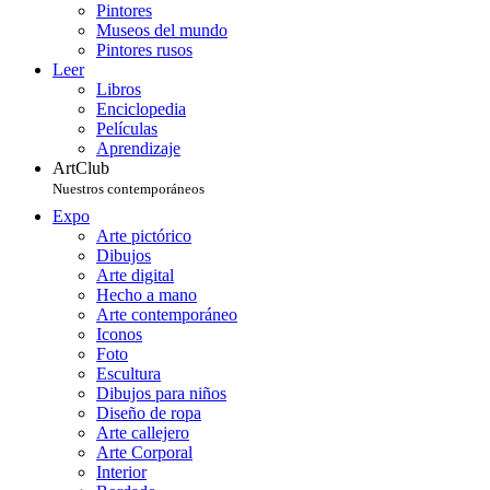
Pintores
Museos del mundo
Pintores rusos
Leer
Libros
Enciclopedia
Películas
Aprendizaje
ArtClub
Nuestros contemporáneos
Expo
Arte pictórico
Dibujos
Arte digital
Hecho a mano
Arte contemporáneo
Iconos
Foto
Escultura
Dibujos para niños
Diseño de ropa
Arte callejero
Arte Corporal
Interior