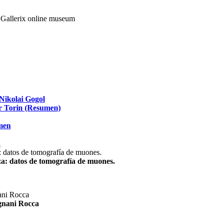
Nikolai Gogol
ir Torin (Resumen)
umen
.
za: datos de tomografía de muones.
agnani Rocca