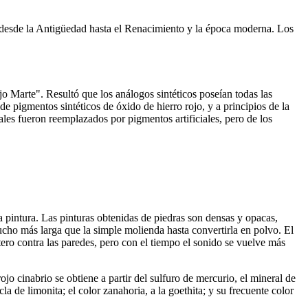
n, desde la Antigüedad hasta el Renacimiento y la época moderna. Los
jo Marte". Resultó que los análogos sintéticos poseían todas las
e pigmentos sintéticos de óxido de hierro rojo, y a principios de la
les fueron reemplazados por pigmentos artificiales, pero de los
la pintura. Las pinturas obtenidas de piedras son densas y opacas,
cho más larga que la simple molienda hasta convertirla en polvo. El
tero contra las paredes, pero con el tiempo el sonido se vuelve más
ojo cinabrio se obtiene a partir del sulfuro de mercurio, el mineral de
la de limonita; el color zanahoria, a la goethita; y su frecuente color