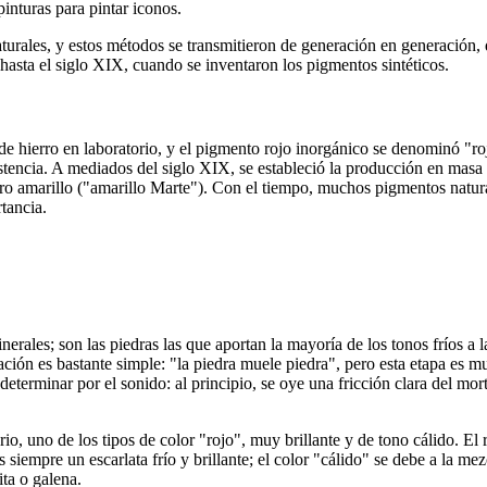
pinturas para pintar iconos.
naturales, y estos métodos se transmitieron de generación en generació
 hasta el siglo XIX, cuando se inventaron los pigmentos sintéticos.
 de hierro en laboratorio, y el pigmento rojo inorgánico se denominó "ro
tencia. A mediados del siglo XIX, se estableció la producción en masa d
ro amarillo ("amarillo Marte"). Con el tiempo, muchos pigmentos natura
tancia.
nerales; son las piedras las que aportan la mayoría de los tonos fríos a 
ión es bastante simple: "la piedra muele piedra", pero esta etapa es mu
determinar por el sonido: al principio, se oye una fricción clara del mor
o, uno de los tipos de color "rojo", muy brillante y de tono cálido. El r
iempre un escarlata frío y brillante; el color "cálido" se debe a la mezc
ta o galena.