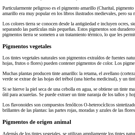
Particularmente peligroso es el pigmento amarillo (Charital, pigmento a
amarillo era muy popular en los libros ilustrados medievales, pero su
Los colores tierra se conocen desde la antigüedad e incluyen ocres, sie
separando las partículas más pequeñas. Estos pigmentos son duraderos, 
pigmentos tierra se someten a un tratamiento térmico, lo que les permite
Pigmentos vegetales
Los tintes vegetales naturales son pigmentos extraídos de fuentes natura
hojas, frutos o flores) pueden contener pigmentos de color. Los pigmen
Muchas plantas producen tinte amarillo: la retama, el avellano (corteza)
verde se extrae de las hojas del trébol (una hierba medicinal), y un tint
Si se hierve la piel seca de una cebolla en agua, se obtiene un tinte 
útil para acuarelas. Se puede extraer un tinte naranja de los tallos y ho
Los flavonoides son compuestos fenólicos O-heterocíclicos sintetizado
brillantes de las plantas: las partes rojas, moradas y azules de las flor
Pigmentos de origen animal
Además de los tintes vegetales, se utilizan ampliamente los tintes nat