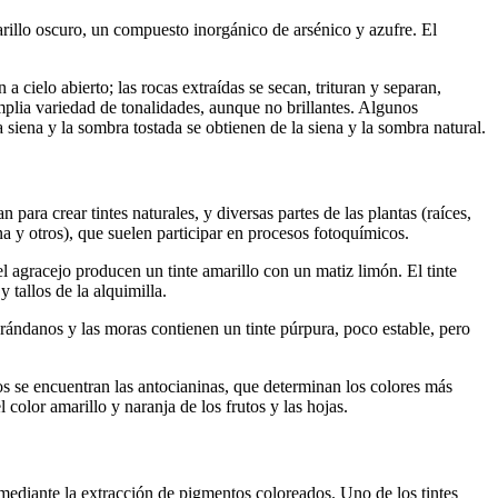
marillo oscuro, un compuesto inorgánico de arsénico y azufre. El
 cielo abierto; las rocas extraídas se secan, trituran y separan,
amplia variedad de tonalidades, aunque no brillantes. Algunos
a siena y la sombra tostada se obtienen de la siena y la sombra natural.
para crear tintes naturales, y diversas partes de las plantas (raíces,
a y otros), que suelen participar en procesos fotoquímicos.
del agracejo producen un tinte amarillo con un matiz limón. El tinte
 tallos de la alquimilla.
 arándanos y las moras contienen un tinte púrpura, poco estable, pero
os se encuentran las antocianinas, que determinan los colores más
l color amarillo y naranja de los frutos y las hojas.
 mediante la extracción de pigmentos coloreados. Uno de los tintes