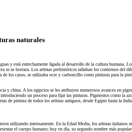
turas naturales
antiguas y está estrechamente ligada al desarrollo de la cultura humana.
a ni se borrara. Los artistas prehistóricos tallaban los contornos del di
 de los casos, se utilizaba ocre y carboncillo como pinturas para la pin
pcia y china. A los egipcios se les atribuyen numerosos avances en pig
introduciendo un proceso para fijar las pinturas. Pigmentos como la azuri
as de pintura de todos los artistas antiguos, desde Egipto hasta la Indi
on utilizando intensamente. En la Edad Media, los artistas italianos util
resentar el cuerpo humano; hoy en día, su segundo nombre más popular