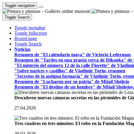
Toggle navigation
Toggle Search
Toggle menubar
Toggle fullscreen
Boxed page
Toggle Search
Noticias
Resumen de "El calendario maya" de Victoria Lederman
Resumen de "Tardes en una granja cerca de Dikanka" de 
"El misterio del número 12 de la calle Florette" de Vladim
"Sobre narices y castillos" de Vladimir Torin, resumen
"Secretos de la antigua farmacia" de Vladimir Torin, res
Resumen de "Lucharon por su patria" de Mijaíl Shólojo
Resumen de "El destino de un hombre" de Mijaíl Shólojov
Descubren nuevas cámaras secretas en las pirámides de Gi
27.04.2026
Tres cuadros en tres minutos: El robo en la Fundación M
30.03.2026