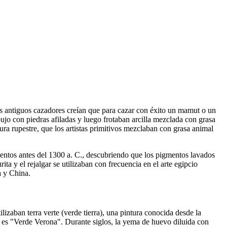
 Los antiguos cazadores creían que para cazar con éxito un mamut o un
bujo con piedras afiladas y luego frotaban arcilla mezclada con grasa
tura rupestre, que los artistas primitivos mezclaban con grasa animal
mentos antes del 1300 a. C., descubriendo que los pigmentos lavados
ta y el rejalgar se utilizaban con frecuencia en el arte egipcio
a y China.
izaban terra verte (verde tierra), una pintura conocida desde la
 es "Verde Verona". Durante siglos, la yema de huevo diluida con