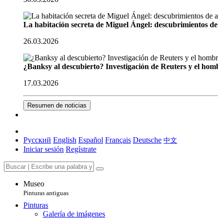
La habitación secreta de Miguel Ángel: descubrimientos de 
26.03.2026
¿Banksy al descubierto? Investigación de Reuters y el homb
17.03.2026
Resumen de noticias
Русский
English
Español
Français
Deutsche
中文
Iniciar sesión
Regístrate
Museo
Pinturas antiguas
Pinturas
Galería de imágenes