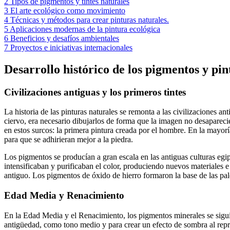
2
Tipos de pigmentos y tintes naturales
3
El arte ecológico como movimiento
4
Técnicas y métodos para crear pinturas naturales.
5
Aplicaciones modernas de la pintura ecológica
6
Beneficios y desafíos ambientales
7
Proyectos e iniciativas internacionales
Desarrollo histórico de los pigmentos y pin
Civilizaciones antiguas y los primeros tintes
La historia de las pinturas naturales se remonta a las civilizaciones 
ciervo, era necesario dibujarlos de forma que la imagen no desaparecier
en estos surcos: la primera pintura creada por el hombre. En la mayoría
para que se adhirieran mejor a la piedra.
Los pigmentos se producían a gran escala en las antiguas culturas egi
intensificaban y purificaban el color, produciendo nuevos materiales e 
antiguo. Los pigmentos de óxido de hierro formaron la base de las palet
Edad Media y Renacimiento
En la Edad Media y el Renacimiento, los pigmentos minerales se siguier
antigüedad, como tono medio y para crear un efecto de sombra al rep