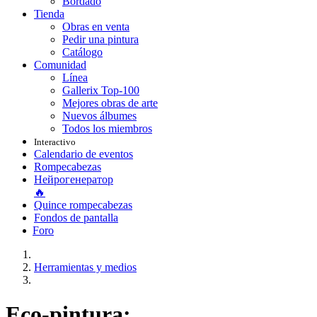
Bordado
Tienda
Obras en venta
Pedir una pintura
Catálogo
Comunidad
Línea
Gallerix Top-100
Mejores obras de arte
Nuevos álbumes
Todos los miembros
Interactivo
Calendario de eventos
Rompecabezas
Нейрогенератор
🔥
Quince rompecabezas
Fondos de pantalla
Foro
Herramientas y medios
Eco-pintura: