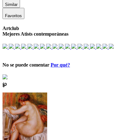
Similar
Favoritos
Artclub
Mejores Atists contemporáneas
No se puede comentar
Por qué?
℘