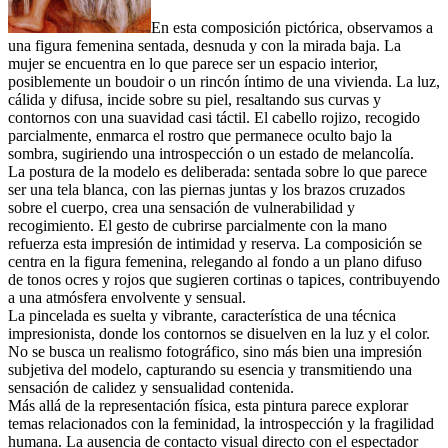
En esta composición pictórica, observamos a
una figura femenina sentada, desnuda y con la mirada baja. La
mujer se encuentra en lo que parece ser un espacio interior,
posiblemente un boudoir o un rincón íntimo de una vivienda. La luz,
cálida y difusa, incide sobre su piel, resaltando sus curvas y
contornos con una suavidad casi táctil. El cabello rojizo, recogido
parcialmente, enmarca el rostro que permanece oculto bajo la
sombra, sugiriendo una introspección o un estado de melancolía.
La postura de la modelo es deliberada: sentada sobre lo que parece
ser una tela blanca, con las piernas juntas y los brazos cruzados
sobre el cuerpo, crea una sensación de vulnerabilidad y
recogimiento. El gesto de cubrirse parcialmente con la mano
refuerza esta impresión de intimidad y reserva. La composición se
centra en la figura femenina, relegando al fondo a un plano difuso
de tonos ocres y rojos que sugieren cortinas o tapices, contribuyendo
a una atmósfera envolvente y sensual.
La pincelada es suelta y vibrante, característica de una técnica
impresionista, donde los contornos se disuelven en la luz y el color.
No se busca un realismo fotográfico, sino más bien una impresión
subjetiva del modelo, capturando su esencia y transmitiendo una
sensación de calidez y sensualidad contenida.
Más allá de la representación física, esta pintura parece explorar
temas relacionados con la feminidad, la introspección y la fragilidad
humana. La ausencia de contacto visual directo con el espectador