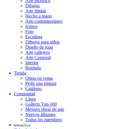
Arte pictórico
Dibujos
Arte digital
Hecho a mano
Arte contemporáneo
Iconos
Foto
Escultura
Dibujos para niños
Diseño de ropa
Arte callejero
Arte Corporal
Interior
Bordado
Tienda
Obras en venta
Pedir una pintura
Catálogo
Comunidad
Línea
Gallerix Top-100
Mejores obras de arte
Nuevos álbumes
Todos los miembros
Interactivo