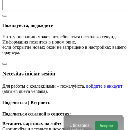
Пожалуйста, подождите
На эту операцию может потребоваться несколько секунд.
Информация появится в новом окне,
если открытие новых окон не запрещено в настройках вашего
браузера.
Necesitas iniciar sesión
Для работы с коллекциями – пожалуйста,
войдите в аккаунт
(abrir en nueva ventana).
Поделиться | Встроить
Поделиться ссылкой в соцсетях:
Вставить картинку на сайт:
Utilizamos
Aceptar
Скопируйте и вставьте в исходный код сайта