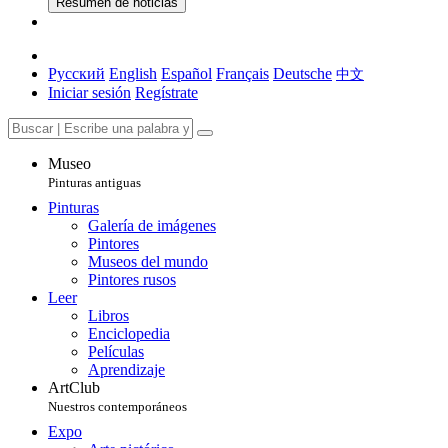
Resumen de noticias
Русский
English
Español
Français
Deutsche
中文
Iniciar sesión
Regístrate
Museo
Pinturas antiguas
Pinturas
Galería de imágenes
Pintores
Museos del mundo
Pintores rusos
Leer
Libros
Enciclopedia
Películas
Aprendizaje
ArtClub
Nuestros contemporáneos
Expo