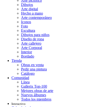
Arte pictórico
Dibujos
Arte digital
Hecho a mano
Arte contemporáneo
Iconos
Foto
Escultura
Dibujos para niños
Diseño de ropa
Arte callejero
Arte Corporal
Interior
Bordado
Tienda
Obras en venta
Pedir una pintura
Catálogo
Comunidad
Línea
Gallerix Top-100
Mejores obras de arte
Nuevos álbumes
Todos los miembros
Interactivo