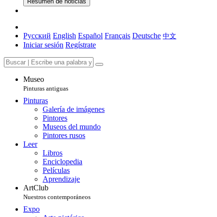
Resumen de noticias
Русский
English
Español
Français
Deutsche
中文
Iniciar sesión
Regístrate
Museo
Pinturas antiguas
Pinturas
Galería de imágenes
Pintores
Museos del mundo
Pintores rusos
Leer
Libros
Enciclopedia
Películas
Aprendizaje
ArtClub
Nuestros contemporáneos
Expo