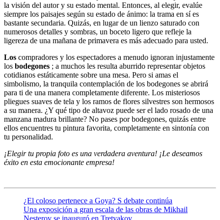
la visión del autor y su estado mental. Entonces, al elegir, evalúe
siempre los paisajes según su estado de ánimo: la trama en sí es
bastante secundaria. Quizás, en lugar de un lienzo saturado con
numerosos detalles y sombras, un boceto ligero que refleje la
ligereza de una mañana de primavera es más adecuado para usted.
Los
compradores y los espectadores a menudo ignoran injustamente
los
bodegones
; a muchos les resulta aburrido representar objetos
cotidianos estáticamente sobre una mesa. Pero si amas el
simbolismo, la tranquila contemplación de los bodegones se abrirá
para ti de una manera completamente diferente. Los misteriosos
pliegues suaves de tela y los ramos de flores silvestres son hermosos
a su manera. ¿Y qué tipo de altavoz puede ser el lado rosado de una
manzana madura brillante? No pases por bodegones, quizás entre
ellos encuentres tu pintura favorita, completamente en sintonía con
tu personalidad.
¡Elegir tu propia foto es una verdadera aventura!
¡Le deseamos
éxito en esta emocionante empresa!
¿El coloso pertenece a Goya? S debate continúa
Una exposición a gran escala de las obras de Mikhail
Nesterov se inauguró en Tretyakov