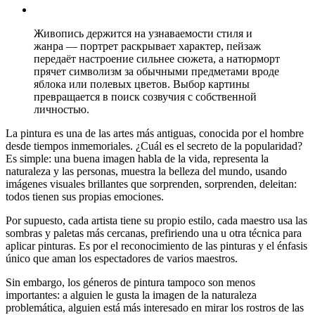
Живопись держится на узнаваемости стиля и
жанра — портрет раскрывает характер, пейзаж
передаёт настроение сильнее сюжета, а натюрморт
прячет символизм за обычными предметами вроде
яблока или полевых цветов. Выбор картины
превращается в поиск созвучия с собственной
личностью.
La pintura es una de las artes más antiguas, conocida por el hombre
desde tiempos inmemoriales. ¿Cuál es el secreto de la popularidad?
Es simple: una buena imagen habla de la vida, representa la
naturaleza y las personas, muestra la belleza del mundo, usando
imágenes visuales brillantes que sorprenden, sorprenden, deleitan:
todos tienen sus propias emociones.
Por supuesto, cada artista tiene su propio estilo, cada maestro usa las
sombras y paletas más cercanas, prefiriendo una u otra técnica para
aplicar pinturas. Es por el reconocimiento de las pinturas y el énfasis
único que aman los espectadores de varios maestros.
Sin embargo, los géneros de pintura tampoco son menos
importantes: a alguien le gusta la imagen de la naturaleza
problemática, alguien está más interesado en mirar los rostros de las