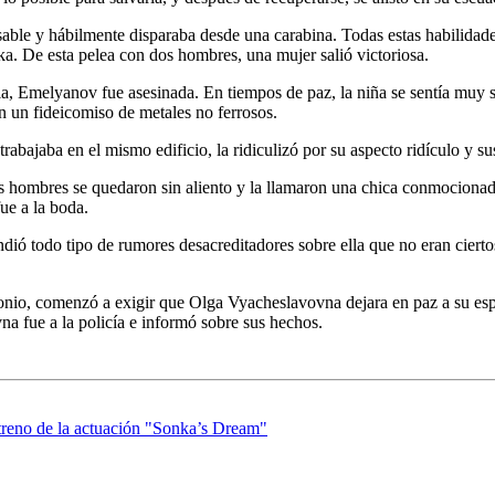
able y hábilmente disparaba desde una carabina. Todas estas habilidades
a. De esta pelea con dos hombres, una mujer salió victoriosa.
, Emelyanov fue asesinada. En tiempos de paz, la niña se sentía muy sola
n un fideicomiso de metales no ferrosos.
bajaba en el mismo edificio, la ridiculizó por su aspecto ridículo y sus
 hombres se quedaron sin aliento y la llamaron una chica conmocionada.
ue a la boda.
ó todo tipo de rumores desacreditadores sobre ella que no eran cierto
nio, comenzó a exigir que Olga Vyacheslavovna dejara en paz a su espos
na fue a la policía e informó sobre sus hechos.
treno de la actuación "Sonka’s Dream"