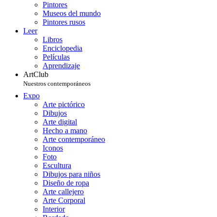
Pintores
Museos del mundo
Pintores rusos
Leer
Libros
Enciclopedia
Películas
Aprendizaje
ArtClub
Nuestros contemporáneos
Expo
Arte pictórico
Dibujos
Arte digital
Hecho a mano
Arte contemporáneo
Iconos
Foto
Escultura
Dibujos para niños
Diseño de ropa
Arte callejero
Arte Corporal
Interior