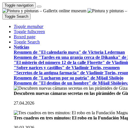
Toggle navigation
Toggle Search
Toggle menubar
Toggle fullscreen
Boxed page
Toggle Search
Noticias
Resumen de "El calendario maya" de Victoria Lederman
Resumen de "Tardes en una granja cerca de Dikanka" de 
"El misterio del número 12 de la calle Florette" de Vladim
"Sobre narices y castillos" de Vladimir Torin, resumen
"Secretos de la antigua farmacia" de Vladimir Torin, res
Resumen de "Lucharon por su patria" de Mijaíl Shólojo
Resumen de "El destino de un hombre" de Mijaíl Shólojov
Descubren nuevas cámaras secretas en las pirámides de Gi
27.04.2026
Tres cuadros en tres minutos: El robo en la Fundación M
30.03.2026