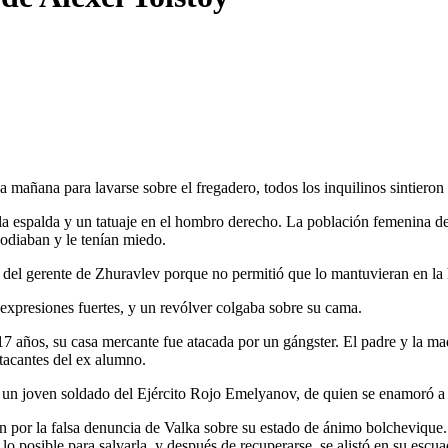
mañana para lavarse sobre el fregadero, todos los inquilinos sintieron 
en la espalda y un tatuaje en el hombro derecho. La población femenina 
diaban y le tenían miedo.
 del gerente de Zhuravlev porque no permitió que lo mantuvieran en la 
expresiones fuertes, y un revólver colgaba sobre su cama.
17 años, su casa mercante fue atacada por un gángster. El padre y la ma
tacantes del ex alumno.
 un joven soldado del Ejército Rojo Emelyanov, de quien se enamoró a 
sión por la falsa denuncia de Valka sobre su estado de ánimo bolcheviq
o posible para salvarla, y después de recuperarse, se alistó en su escua