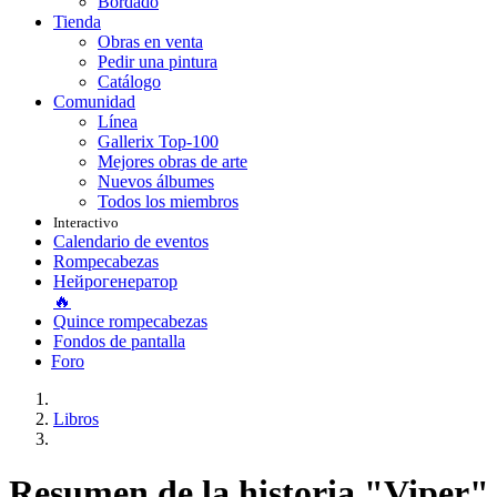
Bordado
Tienda
Obras en venta
Pedir una pintura
Catálogo
Comunidad
Línea
Gallerix Top-100
Mejores obras de arte
Nuevos álbumes
Todos los miembros
Interactivo
Calendario de eventos
Rompecabezas
Нейрогенератор
🔥
Quince rompecabezas
Fondos de pantalla
Foro
Libros
Resumen de la historia "Viper" 