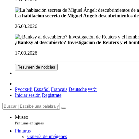
La habitación secreta de Miguel Ángel: descubrimientos de 
26.03.2026
¿Banksy al descubierto? Investigación de Reuters y el homb
17.03.2026
Resumen de noticias
Русский
Español
Français
Deutsche
中文
Iniciar sesión
Regístrate
Museo
Pinturas antiguas
Pinturas
Galería de imágenes