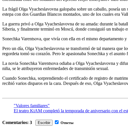
La frágil Olga Vyacheslavovna galopaba sobre un caballo, poseía un s
estepa con dos Guardias Blancos montados, uno de los cuales era Valk
La guerra privó a Olga Vyacheslavovna de su amada: durante la batalla
Siberia, y finalmente terminó en Moscú, donde consiguió un trabajo e
Sonechka Varentsova, que vivía con ella en el mismo departamento y tra
Pero un día, Olga Vyacheslavovna se transformó de tal manera que los
regordeta tomó su corazón. Pero le apasionaba Sonechka y el asunto f
La novia Sonechka Varentsova odiaba a Olga Vyacheslavovna y difundi
niña, se le atribuyeron enfermedades de transmisión sexual.
Cuando Sonechka, sorprendiendo el certificado de registro de matrimo
recibió varios disparos en la cara. Después de eso, Olga Vyacheslavov
"Valores familiares"
El teatro KiAM completó la temporada de aniversario con el es
Comentarios: 3
Escribir
Ответы