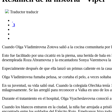
Traductor traducir
3
Cuando Olga Vladimirovna Zotova salió a la cocina comunitaria por la 
Esto fue facilitado por una cicatriz en la pierna, una herida de bala 
desempleada Roza Abramovna y la encantadora Sonya Varentsova la o
Especialmente después de que ella lanzó un primus caliente en la casa
Olga Vladimirovna fumaba pelusa, se cortaba el pelo, a veces soltaba 
En su juventud, su vida salió mal. Cuando la colegiala Olechka tenía 
milagrosamente. Se las arregló para reconocer a Valka en uno de los a
Durante el tratamiento en el hospital, Olga Vyacheslavovna conoció a
Cuando los blancos entraron en la ciudad, la niña fue arrojada a pri
encontrada entre los soldados del Ejército Rojo. Emelyanov hizo todo l