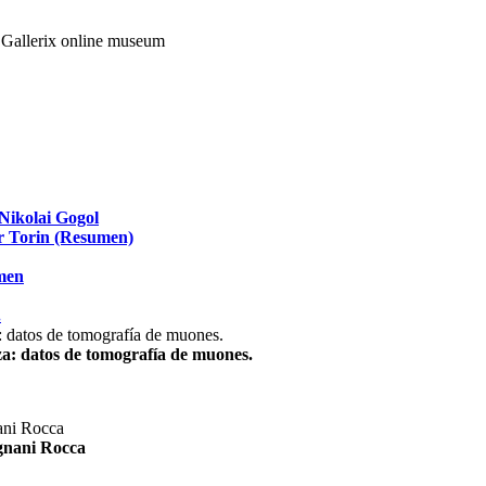
Nikolai Gogol
ir Torin (Resumen)
umen
.
za: datos de tomografía de muones.
agnani Rocca