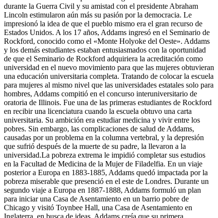
durante la Guerra Civil y su amistad con el presidente Abraham
Lincoln estimularon aún más su pasión por la democracia. Le
impresionó la idea de que el pueblo mismo era el gran recurso de
Estados Unidos. A los 17 años, Addams ingresó en el Seminario de
Rockford, conocido como el «Monte Holyoke del Oeste». Addams
y los demás estudiantes estaban entusiasmados con la oportunidad
de que el Seminario de Rockford adquiriera la acreditación como
universidad en el nuevo movimiento para que las mujeres obtuvieran
una educación universitaria completa. Tratando de colocar la escuela
para mujeres al mismo nivel que las universidades estatales solo para
hombres, Addams compitió en el concurso interuniversitario de
oratoria de Illinois. Fue una de las primeras estudiantes de Rockford
en recibir una licenciatura cuando la escuela obtuvo una carta
universitaria. Su ambición era estudiar medicina y vivir entre los
pobres. Sin embargo, las complicaciones de salud de Addams,
causadas por un problema en la columna vertebral, y la depresión
que sufrió después de la muerte de su padre, la llevaron a la
universidad.La pobreza extrema le impidió completar sus estudios
en la Facultad de Medicina de la Mujer de Filadelfia. En un viaje
posterior a Europa en 1883-1885, Addams quedó impactada por la
pobreza miserable que presenció en el este de Londres. Durante un
segundo viaje a Europa en 1887-1888, Addams formuló un plan
para iniciar una Casa de Asentamiento en un barrio pobre de
Chicago y visitó Toynbee Hall, una Casa de Asentamiento en
Inglaterra, en busca de ideas. Addams creía que su primera