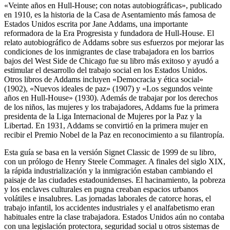
«Veinte años en Hull-House; con notas autobiográficas», publicado
en 1910, es la historia de la Casa de Asentamiento más famosa de
Estados Unidos escrita por Jane Addams, una importante
reformadora de la Era Progresista y fundadora de Hull-House. El
relato autobiográfico de Addams sobre sus esfuerzos por mejorar las
condiciones de los inmigrantes de clase trabajadora en los barrios
bajos del West Side de Chicago fue su libro más exitoso y ayudó a
estimular el desarrollo del trabajo social en los Estados Unidos.
Otros libros de Addams incluyen «Democracia y ética social»
(1902), «Nuevos ideales de paz» (1907) y «Los segundos veinte
años en Hull-House» (1930). Además de trabajar por los derechos
de los niños, las mujeres y los trabajadores, Addams fue la primera
presidenta de la Liga Internacional de Mujeres por la Paz y la
Libertad. En 1931, Addams se convirtió en la primera mujer en
recibir el Premio Nobel de la Paz en reconocimiento a su filantropía.
Esta guía se basa en la versión Signet Classic de 1999 de su libro,
con un prólogo de Henry Steele Commager. A finales del siglo XIX,
la rápida industrialización y la inmigración estaban cambiando el
paisaje de las ciudades estadounidenses. El hacinamiento, la pobreza
y los enclaves culturales en pugna creaban espacios urbanos
volátiles e insalubres. Las jornadas laborales de catorce horas, el
trabajo infantil, los accidentes industriales y el analfabetismo eran
habituales entre la clase trabajadora. Estados Unidos aún no contaba
con una legislación protectora, seguridad social u otros sistemas de