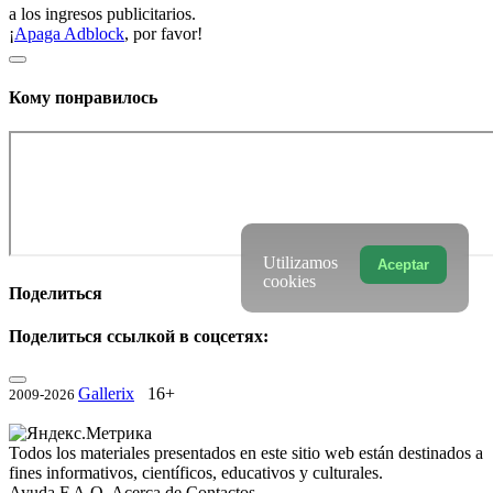
a los ingresos publicitarios.
¡
Apaga Adblock
, por favor!
Кому понравилось
Utilizamos
Aceptar
cookies
Поделиться
Поделиться ссылкой в соцсетях:
Gallerix
16+
2009-2026
Todos los materiales presentados en este sitio web están destinados a
fines informativos, científicos, educativos y culturales.
Ayuda
F.A.Q.
Acerca de
Contactos