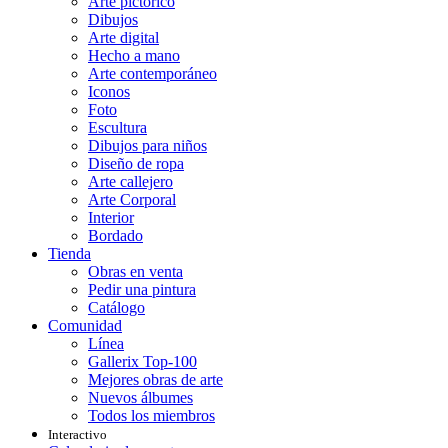
Arte pictórico
Dibujos
Arte digital
Hecho a mano
Arte contemporáneo
Iconos
Foto
Escultura
Dibujos para niños
Diseño de ropa
Arte callejero
Arte Corporal
Interior
Bordado
Tienda
Obras en venta
Pedir una pintura
Catálogo
Comunidad
Línea
Gallerix Top-100
Mejores obras de arte
Nuevos álbumes
Todos los miembros
Interactivo