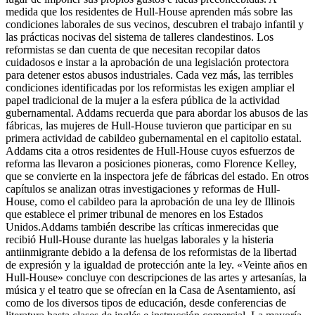
medida que los residentes de Hull-House aprenden más sobre las
condiciones laborales de sus vecinos, descubren el trabajo infantil y
las prácticas nocivas del sistema de talleres clandestinos. Los
reformistas se dan cuenta de que necesitan recopilar datos
cuidadosos e instar a la aprobación de una legislación protectora
para detener estos abusos industriales. Cada vez más, las terribles
condiciones identificadas por los reformistas les exigen ampliar el
papel tradicional de la mujer a la esfera pública de la actividad
gubernamental. Addams recuerda que para abordar los abusos de las
fábricas, las mujeres de Hull-House tuvieron que participar en su
primera actividad de cabildeo gubernamental en el capitolio estatal.
Addams cita a otros residentes de Hull-House cuyos esfuerzos de
reforma las llevaron a posiciones pioneras, como Florence Kelley,
que se convierte en la inspectora jefe de fábricas del estado. En otros
capítulos se analizan otras investigaciones y reformas de Hull-
House, como el cabildeo para la aprobación de una ley de Illinois
que establece el primer tribunal de menores en los Estados
Unidos.Addams también describe las críticas inmerecidas que
recibió Hull-House durante las huelgas laborales y la histeria
antiinmigrante debido a la defensa de los reformistas de la libertad
de expresión y la igualdad de protección ante la ley. «Veinte años en
Hull-House» concluye con descripciones de las artes y artesanías, la
música y el teatro que se ofrecían en la Casa de Asentamiento, así
como de los diversos tipos de educación, desde conferencias de