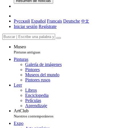
Resumen de noticias
Русский
Español
Français
Deutsche
中文
Iniciar sesión
Regístrate
Museo
Pinturas antiguas
Pinturas
Galería de imágenes
Pintores
Museos del mundo
Pintores rusos
Leer
Libros
Enciclopedia
Películas
Aprendizaje
ArtClub
Nuestros contemporáneos
Expo