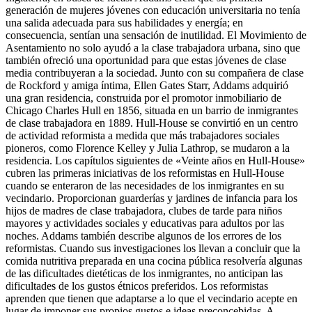
generación de mujeres jóvenes con educación universitaria no tenía
una salida adecuada para sus habilidades y energía; en
consecuencia, sentían una sensación de inutilidad. El Movimiento de
Asentamiento no solo ayudó a la clase trabajadora urbana, sino que
también ofreció una oportunidad para que estas jóvenes de clase
media contribuyeran a la sociedad. Junto con su compañera de clase
de Rockford y amiga íntima, Ellen Gates Starr, Addams adquirió
una gran residencia, construida por el promotor inmobiliario de
Chicago Charles Hull en 1856, situada en un barrio de inmigrantes
de clase trabajadora en 1889. Hull-House se convirtió en un centro
de actividad reformista a medida que más trabajadores sociales
pioneros, como Florence Kelley y Julia Lathrop, se mudaron a la
residencia. Los capítulos siguientes de «Veinte años en Hull-House»
cubren las primeras iniciativas de los reformistas en Hull-House
cuando se enteraron de las necesidades de los inmigrantes en su
vecindario. Proporcionan guarderías y jardines de infancia para los
hijos de madres de clase trabajadora, clubes de tarde para niños
mayores y actividades sociales y educativas para adultos por las
noches. Addams también describe algunos de los errores de los
reformistas. Cuando sus investigaciones los llevan a concluir que la
comida nutritiva preparada en una cocina pública resolvería algunas
de las dificultades dietéticas de los inmigrantes, no anticipan las
dificultades de los gustos étnicos preferidos. Los reformistas
aprenden que tienen que adaptarse a lo que el vecindario acepte en
lugar de imponer sus propios gustos e ideas preconcebidas. A