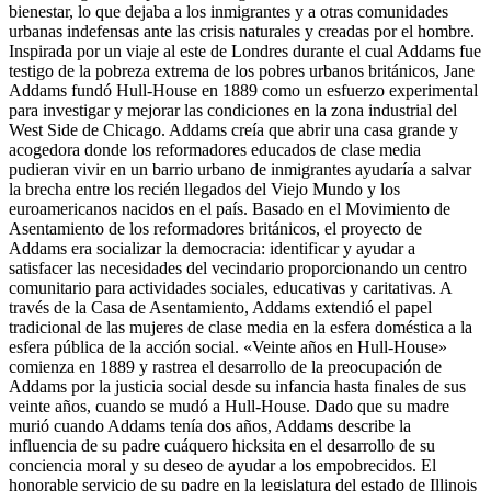
bienestar, lo que dejaba a los inmigrantes y a otras comunidades
urbanas indefensas ante las crisis naturales y creadas por el hombre.
Inspirada por un viaje al este de Londres durante el cual Addams fue
testigo de la pobreza extrema de los pobres urbanos británicos, Jane
Addams fundó Hull-House en 1889 como un esfuerzo experimental
para investigar y mejorar las condiciones en la zona industrial del
West Side de Chicago. Addams creía que abrir una casa grande y
acogedora donde los reformadores educados de clase media
pudieran vivir en un barrio urbano de inmigrantes ayudaría a salvar
la brecha entre los recién llegados del Viejo Mundo y los
euroamericanos nacidos en el país. Basado en el Movimiento de
Asentamiento de los reformadores británicos, el proyecto de
Addams era socializar la democracia: identificar y ayudar a
satisfacer las necesidades del vecindario proporcionando un centro
comunitario para actividades sociales, educativas y caritativas. A
través de la Casa de Asentamiento, Addams extendió el papel
tradicional de las mujeres de clase media en la esfera doméstica a la
esfera pública de la acción social. «Veinte años en Hull-House»
comienza en 1889 y rastrea el desarrollo de la preocupación de
Addams por la justicia social desde su infancia hasta finales de sus
veinte años, cuando se mudó a Hull-House. Dado que su madre
murió cuando Addams tenía dos años, Addams describe la
influencia de su padre cuáquero hicksita en el desarrollo de su
conciencia moral y su deseo de ayudar a los empobrecidos. El
honorable servicio de su padre en la legislatura del estado de Illinois