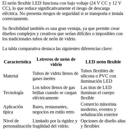
El neón flexible LED funciona con bajo voltaje (24 V CC y 12 V
CC), lo que reduce significativamente el riesgo de descarga
eléctrica. No presenta riesgos de seguridad si se transporta e instala
correctamente.
Su flexibilidad también es una gran ventaja, ya que permite crear
diseños complejos y creativos que serían difíciles o imposibles con
los tradicionales tubos de neón de vidrio.
La tabla comparativa destaca las siguientes diferencias clave:
Letreros de neón de
Característica
LED neón flexible
vidrio
Tubos flexibles de
Tubos de vidrio llenos de
Material
silicona o PVC con
gases inertes
iluminación LED
Los tubos llenos de gas
Las tiras de LED
Tecnología
brillan cuando se cargan
iluminan el cuerpo
eléctricamente
flexible
Comercio minorista
Aplicación
Bares, restaurantes,
moderno, eventos y
típica
negocios en estilo retro
señalización exterior
Nivel de
Limitado por la rigidez y
Opciones de diseño altas
personalización
fragilidad del vidrio.
y flexibles