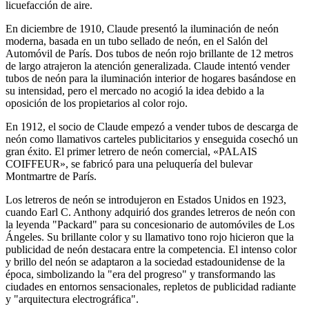
licuefacción de aire.
En diciembre de 1910, Claude presentó la iluminación de neón
moderna, basada en un tubo sellado de neón, en el Salón del
Automóvil de París. Dos tubos de neón rojo brillante de 12 metros
de largo atrajeron la atención generalizada. Claude intentó vender
tubos de neón para la iluminación interior de hogares basándose en
su intensidad, pero el mercado no acogió la idea debido a la
oposición de los propietarios al color rojo.
En 1912, el socio de Claude empezó a vender tubos de descarga de
neón como llamativos carteles publicitarios y enseguida cosechó un
gran éxito. El primer letrero de neón comercial, «PALAIS
COIFFEUR», se fabricó para una peluquería del bulevar
Montmartre de París.
Los letreros de neón se introdujeron en Estados Unidos en 1923,
cuando Earl C. Anthony adquirió dos grandes letreros de neón con
la leyenda "Packard" para su concesionario de automóviles de Los
Ángeles. Su brillante color y su llamativo tono rojo hicieron que la
publicidad de neón destacara entre la competencia. El intenso color
y brillo del neón se adaptaron a la sociedad estadounidense de la
época, simbolizando la "era del progreso" y transformando las
ciudades en entornos sensacionales, repletos de publicidad radiante
y "arquitectura electrográfica".