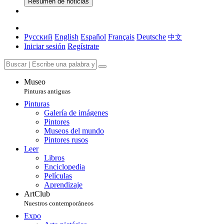
Resumen de noticias
Русский
English
Español
Français
Deutsche
中文
Iniciar sesión
Regístrate
Museo
Pinturas antiguas
Pinturas
Galería de imágenes
Pintores
Museos del mundo
Pintores rusos
Leer
Libros
Enciclopedia
Películas
Aprendizaje
ArtClub
Nuestros contemporáneos
Expo