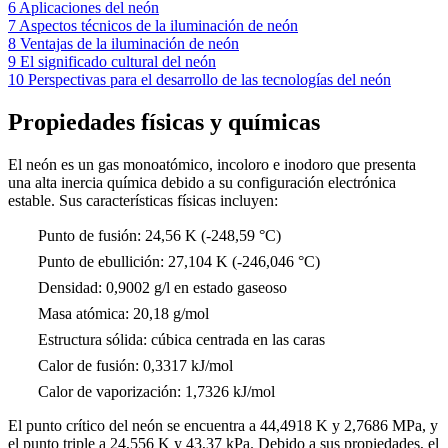
6
Aplicaciones del neón
7
Aspectos técnicos de la iluminación de neón
8
Ventajas de la iluminación de neón
9
El significado cultural del neón
10
Perspectivas para el desarrollo de las tecnologías del neón
Propiedades físicas y químicas
El neón es un gas monoatómico, incoloro e inodoro que presenta
una alta inercia química debido a su configuración electrónica
estable. Sus características físicas incluyen:
Punto de fusión: 24,56 K (-248,59 °C)
Punto de ebullición: 27,104 K (-246,046 °C)
Densidad: 0,9002 g/l en estado gaseoso
Masa atómica: 20,18 g/mol
Estructura sólida: cúbica centrada en las caras
Calor de fusión: 0,3317 kJ/mol
Calor de vaporización: 1,7326 kJ/mol
El punto crítico del neón se encuentra a 44,4918 K y 2,7686 MPa, y
el punto triple a 24,556 K y 43,37 kPa. Debido a sus propiedades, el