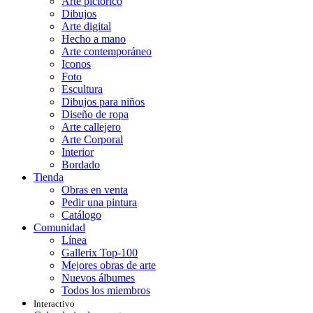
Arte pictórico
Dibujos
Arte digital
Hecho a mano
Arte contemporáneo
Iconos
Foto
Escultura
Dibujos para niños
Diseño de ropa
Arte callejero
Arte Corporal
Interior
Bordado
Tienda
Obras en venta
Pedir una pintura
Catálogo
Comunidad
Línea
Gallerix Top-100
Mejores obras de arte
Nuevos álbumes
Todos los miembros
Interactivo