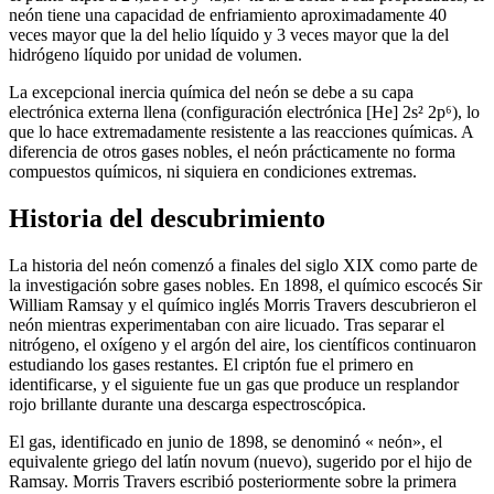
neón tiene una capacidad de enfriamiento aproximadamente 40
veces mayor que la del helio líquido y 3 veces mayor que la del
hidrógeno líquido por unidad de volumen.
La excepcional inercia química del neón se debe a su capa
electrónica externa llena (configuración electrónica [He] 2s² 2p⁶), lo
que lo hace extremadamente resistente a las reacciones químicas. A
diferencia de otros gases nobles, el neón prácticamente no forma
compuestos químicos, ni siquiera en condiciones extremas.
Historia del descubrimiento
La historia del neón comenzó a finales del siglo XIX como parte de
la investigación sobre gases nobles. En 1898, el químico escocés Sir
William Ramsay y el químico inglés Morris Travers descubrieron el
neón mientras experimentaban con aire licuado. Tras separar el
nitrógeno, el oxígeno y el argón del aire, los científicos continuaron
estudiando los gases restantes. El criptón fue el primero en
identificarse, y el siguiente fue un gas que produce un resplandor
rojo brillante durante una descarga espectroscópica.
El gas, identificado en junio de 1898, se denominó «
neón», el
equivalente griego del latín
novum (nuevo), sugerido por el hijo de
Ramsay. Morris Travers escribió posteriormente sobre la primera