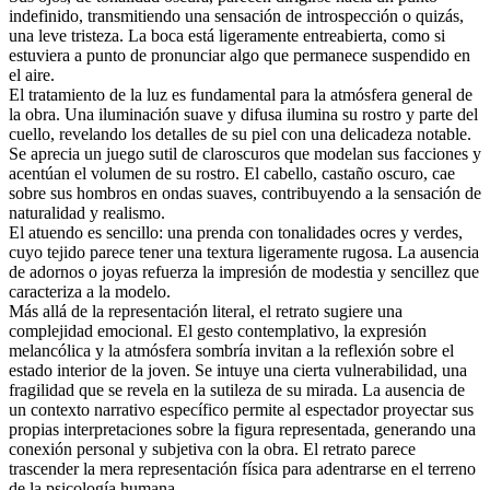
indefinido, transmitiendo una sensación de introspección o quizás,
una leve tristeza. La boca está ligeramente entreabierta, como si
estuviera a punto de pronunciar algo que permanece suspendido en
el aire.
El tratamiento de la luz es fundamental para la atmósfera general de
la obra. Una iluminación suave y difusa ilumina su rostro y parte del
cuello, revelando los detalles de su piel con una delicadeza notable.
Se aprecia un juego sutil de claroscuros que modelan sus facciones y
acentúan el volumen de su rostro. El cabello, castaño oscuro, cae
sobre sus hombros en ondas suaves, contribuyendo a la sensación de
naturalidad y realismo.
El atuendo es sencillo: una prenda con tonalidades ocres y verdes,
cuyo tejido parece tener una textura ligeramente rugosa. La ausencia
de adornos o joyas refuerza la impresión de modestia y sencillez que
caracteriza a la modelo.
Más allá de la representación literal, el retrato sugiere una
complejidad emocional. El gesto contemplativo, la expresión
melancólica y la atmósfera sombría invitan a la reflexión sobre el
estado interior de la joven. Se intuye una cierta vulnerabilidad, una
fragilidad que se revela en la sutileza de su mirada. La ausencia de
un contexto narrativo específico permite al espectador proyectar sus
propias interpretaciones sobre la figura representada, generando una
conexión personal y subjetiva con la obra. El retrato parece
trascender la mera representación física para adentrarse en el terreno
de la psicología humana.