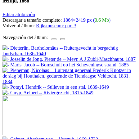
leeftijd, 1868
Editar atribución
Descargar a tamaño completo:
1864×2419 px (
0,6 Mb
)
Volver al álbum:
Rijksmuseum: part 3
Navegación del álbum: