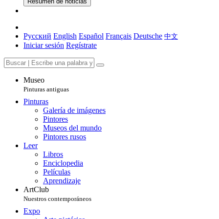
Resumen de noticias
Русский
English
Español
Français
Deutsche
中文
Iniciar sesión
Regístrate
Museo
Pinturas antiguas
Pinturas
Galería de imágenes
Pintores
Museos del mundo
Pintores rusos
Leer
Libros
Enciclopedia
Películas
Aprendizaje
ArtClub
Nuestros contemporáneos
Expo