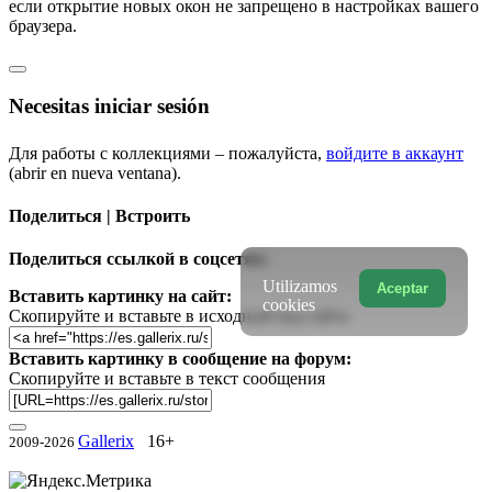
если открытие новых окон не запрещено в настройках вашего
браузера.
Necesitas iniciar sesión
Для работы с коллекциями – пожалуйста,
войдите в аккаунт
(abrir en nueva ventana).
Поделиться | Встроить
Поделиться ссылкой в соцсетях:
Utilizamos
Aceptar
Вставить картинку на сайт:
cookies
Скопируйте и вставьте в исходный код сайта
Вставить картинку в сообщение на форум:
Скопируйте и вставьте в текст сообщения
Gallerix
16+
2009-2026