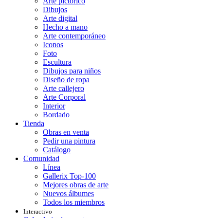
Arte pictórico
Dibujos
Arte digital
Hecho a mano
Arte contemporáneo
Iconos
Foto
Escultura
Dibujos para niños
Diseño de ropa
Arte callejero
Arte Corporal
Interior
Bordado
Tienda
Obras en venta
Pedir una pintura
Catálogo
Comunidad
Línea
Gallerix Top-100
Mejores obras de arte
Nuevos álbumes
Todos los miembros
Interactivo