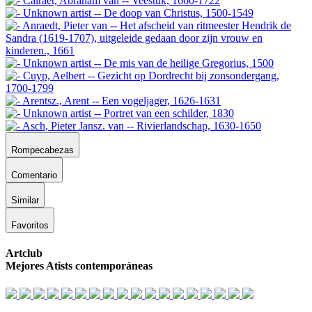
Rompecabezas
Comentario
Similar
Favoritos
Artclub
Mejores Atists contemporáneas