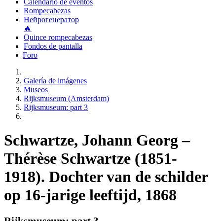
Calendario de eventos
Rompecabezas
Нейрогенератор
🔥
Quince rompecabezas
Fondos de pantalla
Foro
Galería de imágenes
Museos
Rijksmuseum (Amsterdam)
Rijksmuseum: part 3
Schwartze, Johann Georg –
Thérèse Schwartze (1851-
1918). Dochter van de schilder
op 16-jarige leeftijd, 1868
Rijksmuseum: part 3