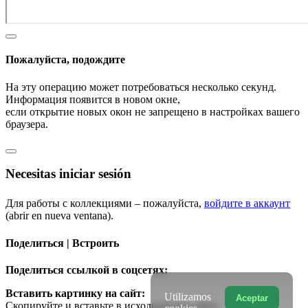
Пожалуйста, подождите
На эту операцию может потребоваться несколько секунд.
Информация появится в новом окне,
если открытие новых окон не запрещено в настройках вашего
браузера.
Necesitas iniciar sesión
Для работы с коллекциями – пожалуйста,
войдите в аккаунт
(abrir en nueva ventana).
Поделиться | Встроить
Поделиться ссылкой в соцсетях:
Вставить картинку на сайт:
Utilizamos
Aceptar
Скопируйте и вставьте в исходный код сайта