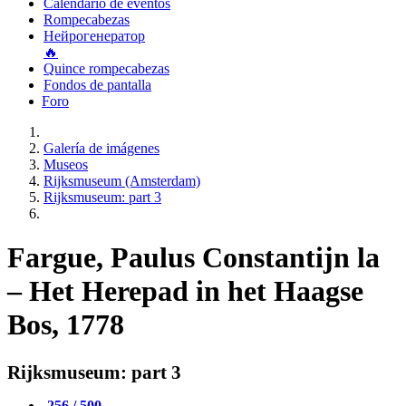
Calendario de eventos
Rompecabezas
Нейрогенератор
🔥
Quince rompecabezas
Fondos de pantalla
Foro
Galería de imágenes
Museos
Rijksmuseum (Amsterdam)
Rijksmuseum: part 3
Fargue, Paulus Constantijn la
– Het Herepad in het Haagse
Bos, 1778
Rijksmuseum: part 3
256 / 500