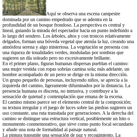
Aquí se observa una escena campestre
dominada por un camino empedrado que se adentra en la
profundidad de un bosque frondoso. La perspectiva es central y
lineal, guiando la mirada del espectador hacia un punto indefinido a
lo largo del sendero. Los árboles, altos y con troncos relativamente
delgados, forman una bóveda vegetal que atenúa la luz, creando una
atmósfera serena y algo misteriosa. La vegetación se presenta con
una riqueza de tonalidades verdes, moduladas por sombras que
sugieren un día soleado pero no excesivamente brillante.
En el primer plano, figuras humanas dispersas pueblan el camino:
una mujer vestida con ropas sobrias camina sola; más adelante, un
hombre acompañado de un perro se dirige en la misma dirección.
Un grupo pequeño de personas, incluyendo niños, se aprecia a la
izquierda del camino, ligeramente difuminados por la distancia. La
presencia humana es discreta, no intrusiva, y contribuye a la
sensación de quietud y contemplación que emana de la escena.
El camino mismo parece ser el elemento central de la composición;
su textura irregular y el juego de luces sobre las piedras sugieren un
uso constante, una ruta transitada por generaciones. A la derecha del
camino se distingue una estructura vertical, posiblemente un hito o
monumento conmemorativo, que sirve como punto focal secundario
y añade una nota de formalidad al paisaje natural.
La pintura transmite una sensación de paz y recogimiento. La