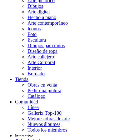
Arte pictórico
Dibujos
Arte digital
Hecho a mano
Arte contemporáneo
Iconos
Foto
Escultura
Dibujos para niños
Diseño de ropa
Arte callejero
Arte Corporal
Interior
Bordado
Tienda
Obras en venta
Pedir una pintura
Catálogo
Comunidad
Línea
Gallerix Top-100
Mejores obras de arte
Nuevos álbumes
Todos los miembros
Interactivo