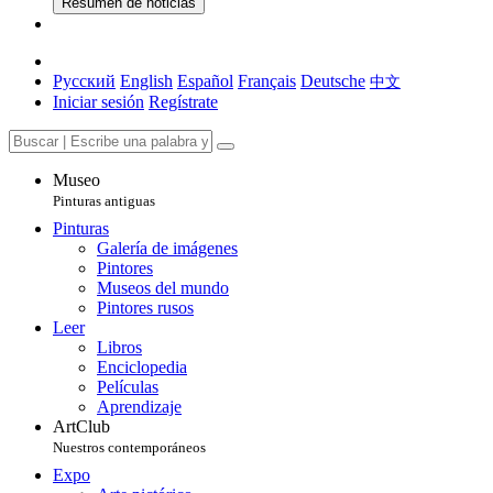
Resumen de noticias
Русский
English
Español
Français
Deutsche
中文
Iniciar sesión
Regístrate
Museo
Pinturas antiguas
Pinturas
Galería de imágenes
Pintores
Museos del mundo
Pintores rusos
Leer
Libros
Enciclopedia
Películas
Aprendizaje
ArtClub
Nuestros contemporáneos
Expo