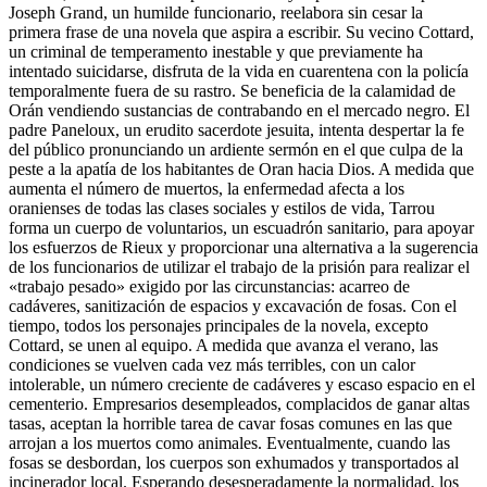
Joseph Grand, un humilde funcionario, reelabora sin cesar la
primera frase de una novela que aspira a escribir. Su vecino Cottard,
un criminal de temperamento inestable y que previamente ha
intentado suicidarse, disfruta de la vida en cuarentena con la policía
temporalmente fuera de su rastro. Se beneficia de la calamidad de
Orán vendiendo sustancias de contrabando en el mercado negro. El
padre Paneloux, un erudito sacerdote jesuita, intenta despertar la fe
del público pronunciando un ardiente sermón en el que culpa de la
peste a la apatía de los habitantes de Oran hacia Dios. A medida que
aumenta el número de muertos, la enfermedad afecta a los
oranienses de todas las clases sociales y estilos de vida, Tarrou
forma un cuerpo de voluntarios, un escuadrón sanitario, para apoyar
los esfuerzos de Rieux y proporcionar una alternativa a la sugerencia
de los funcionarios de utilizar el trabajo de la prisión para realizar el
«trabajo pesado» exigido por las circunstancias: acarreo de
cadáveres, sanitización de espacios y excavación de fosas. Con el
tiempo, todos los personajes principales de la novela, excepto
Cottard, se unen al equipo. A medida que avanza el verano, las
condiciones se vuelven cada vez más terribles, con un calor
intolerable, un número creciente de cadáveres y escaso espacio en el
cementerio. Empresarios desempleados, complacidos de ganar altas
tasas, aceptan la horrible tarea de cavar fosas comunes en las que
arrojan a los muertos como animales. Eventualmente, cuando las
fosas se desbordan, los cuerpos son exhumados y transportados al
incinerador local. Esperando desesperadamente la normalidad, los