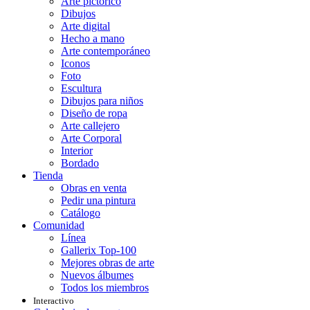
Arte pictórico
Dibujos
Arte digital
Hecho a mano
Arte contemporáneo
Iconos
Foto
Escultura
Dibujos para niños
Diseño de ropa
Arte callejero
Arte Corporal
Interior
Bordado
Tienda
Obras en venta
Pedir una pintura
Catálogo
Comunidad
Línea
Gallerix Top-100
Mejores obras de arte
Nuevos álbumes
Todos los miembros
Interactivo