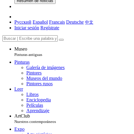
Resumen de noticias
Русский
Español
Français
Deutsche
中文
Iniciar sesión
Regístrate
Museo
Pinturas antiguas
Pinturas
Galería de imágenes
Pintores
Museos del mundo
Pintores rusos
Leer
Libros
Enciclopedia
Películas
Aprendizaje
ArtClub
Nuestros contemporáneos
Expo