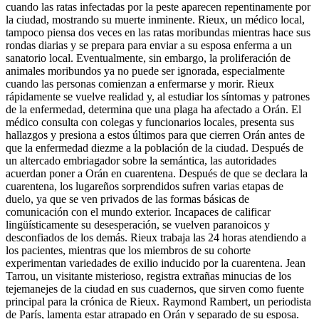
cuando las ratas infectadas por la peste aparecen repentinamente por
la ciudad, mostrando su muerte inminente. Rieux, un médico local,
tampoco piensa dos veces en las ratas moribundas mientras hace sus
rondas diarias y se prepara para enviar a su esposa enferma a un
sanatorio local. Eventualmente, sin embargo, la proliferación de
animales moribundos ya no puede ser ignorada, especialmente
cuando las personas comienzan a enfermarse y morir. Rieux
rápidamente se vuelve realidad y, al estudiar los síntomas y patrones
de la enfermedad, determina que una plaga ha afectado a Orán. El
médico consulta con colegas y funcionarios locales, presenta sus
hallazgos y presiona a estos últimos para que cierren Orán antes de
que la enfermedad diezme a la población de la ciudad. Después de
un altercado embriagador sobre la semántica, las autoridades
acuerdan poner a Orán en cuarentena. Después de que se declara la
cuarentena, los lugareños sorprendidos sufren varias etapas de
duelo, ya que se ven privados de las formas básicas de
comunicación con el mundo exterior. Incapaces de calificar
lingüísticamente su desesperación, se vuelven paranoicos y
desconfiados de los demás. Rieux trabaja las 24 horas atendiendo a
los pacientes, mientras que los miembros de su cohorte
experimentan variedades de exilio inducido por la cuarentena. Jean
Tarrou, un visitante misterioso, registra extrañas minucias de los
tejemanejes de la ciudad en sus cuadernos, que sirven como fuente
principal para la crónica de Rieux. Raymond Rambert, un periodista
de París, lamenta estar atrapado en Orán y separado de su esposa.