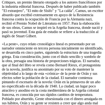
Critiques, un premio literario otorgado a los autores francófonos por
la industria editorial francesa. Después de haber publicado también
"El extranjero", "El mito de Sísifo" y "La caída", Camus, un escritor
absurdo que escribió extensamente en apoyo de la Resistencia
francesa contra la ocupación de Francia por la Alemania nazi,
recibió el Premio Nobel de Literatura en 1957. Para la elaboración
de sus obras, Camus se inspiró en la Argelia francesa, donde nació y
pasó su juventud. Esta guía de estudio se refiere a la traducción al
inglés de Stuart Gilbert.
«La peste», cuyo relato cronológico lineal es presentado por un
narrador omnisciente en tercera persona inicialmente no identificado,
se desarrolla en cinco partes, siguiendo la estructura de una tragedia
griega. Esta consideración, junto con el título sencillo y sombrío de
la obra, presagia una historia de proporciones trágicas. El narrador,
que al final del libro se revela como Bernard Rieux, el protagonista
de la novela, justifica su anonimato por su voto de mantener la
objetividad a lo largo de esta «crónica» de la peste de Orán y sus
efectos sobre la población de la ciudad. El narrador comienza
pintando el escenario de la novela: Orán en la primavera de un año
no especificado en la década de 1940. La ciudad, un lugar poco
atractivo y anodino en la costa mediterránea de la Argelia colonial
francesa, es conocida por sus rápidos cambios de temperatura.
Poblado por aburrido, Gente obsesionada con el dinero arraigada en
sus hábitos, Orán y su gente se resisten a creer que algo anda mal