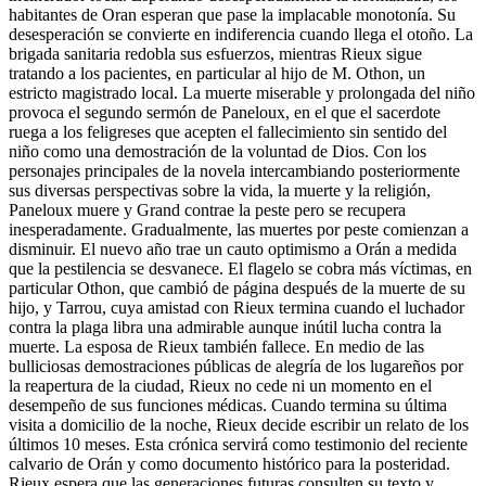
habitantes de Oran esperan que pase la implacable monotonía. Su
desesperación se convierte en indiferencia cuando llega el otoño. La
brigada sanitaria redobla sus esfuerzos, mientras Rieux sigue
tratando a los pacientes, en particular al hijo de M. Othon, un
estricto magistrado local. La muerte miserable y prolongada del niño
provoca el segundo sermón de Paneloux, en el que el sacerdote
ruega a los feligreses que acepten el fallecimiento sin sentido del
niño como una demostración de la voluntad de Dios. Con los
personajes principales de la novela intercambiando posteriormente
sus diversas perspectivas sobre la vida, la muerte y la religión,
Paneloux muere y Grand contrae la peste pero se recupera
inesperadamente. Gradualmente, las muertes por peste comienzan a
disminuir. El nuevo año trae un cauto optimismo a Orán a medida
que la pestilencia se desvanece. El flagelo se cobra más víctimas, en
particular Othon, que cambió de página después de la muerte de su
hijo, y Tarrou, cuya amistad con Rieux termina cuando el luchador
contra la plaga libra una admirable aunque inútil lucha contra la
muerte. La esposa de Rieux también fallece. En medio de las
bulliciosas demostraciones públicas de alegría de los lugareños por
la reapertura de la ciudad, Rieux no cede ni un momento en el
desempeño de sus funciones médicas. Cuando termina su última
visita a domicilio de la noche, Rieux decide escribir un relato de los
últimos 10 meses. Esta crónica servirá como testimonio del reciente
calvario de Orán y como documento histórico para la posteridad.
Rieux espera que las generaciones futuras consulten su texto y