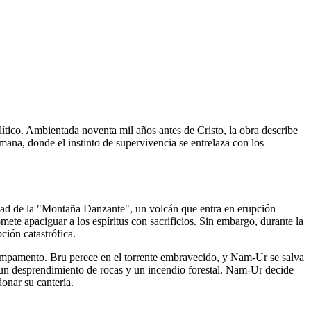
ítico. Ambientada noventa mil años antes de Cristo, la obra describe
umana, donde el instinto de supervivencia se entrelaza con los
idad de la "Montaña Danzante", un volcán que entra en erupción
ete apaciguar a los espíritus con sacrificios. Sin embargo, durante la
ión catastrófica.
campamento. Bru perece en el torrente embravecido, y Nam-Ur se salva
uen un desprendimiento de rocas y un incendio forestal. Nam-Ur decide
donar su cantería.