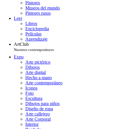
Pintores
Museos del mundo
Pintores rusos
Leer
Libros
Enciclopedia
Películas
Aprendizaje
ArtClub
Nuestros contemporáneos
Expo
Arte pictórico
Dibujos
Arte digital
Hecho a mano
Arte contemporáneo
Iconos
Foto
Escultura
Dibujos para niños
Diseño de ropa
Arte callejero
Arte Corporal
Interior