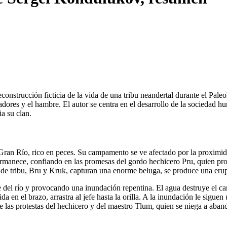
trucción ficticia de la vida de una tribu neandertal durante el Paleol
adores y el hambre. El autor se centra en el desarrollo de la sociedad h
ia su clan.
l Gran Río, rico en peces. Su campamento se ve afectado por la proxim
ermanece, confiando en las promesas del gordo hechicero Pru, quien prom
 tribu, Bru y Kruk, capturan una enorme beluga, se produce una erupc
 del río y provocando una inundación repentina. El agua destruye el 
ida en el brazo, arrastra al jefe hasta la orilla. A la inundación le sig
 de las protestas del hechicero y del maestro Tlum, quien se niega a aban