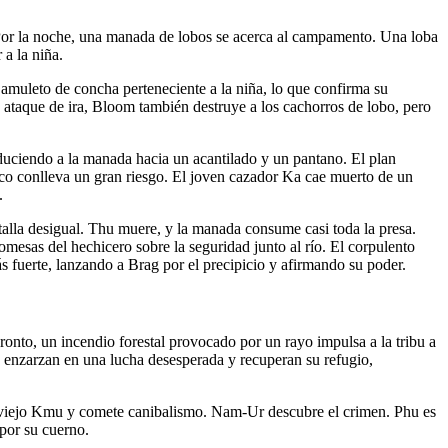
a. Por la noche, una manada de lobos se acerca al campamento. Una loba
 a la niña.
amuleto de concha perteneciente a la niña, lo que confirma su
n ataque de ira, Bloom también destruye a los cachorros de lobo, pero
nduciendo a la manada hacia un acantilado y un pantano. El plan
co conlleva un gran riesgo. El joven cazador Ka cae muerto de un
.
talla desigual. Thu muere, y la manada consume casi toda la presa.
omesas del hechicero sobre la seguridad junto al río. El corpulento
s fuerte, lanzando a Brag por el precipicio y afirmando su poder.
Pronto, un incendio forestal provocado por un rayo impulsa a la tribu a
 enzarzan en una lucha desesperada y recuperan su refugio,
el viejo Kmu y comete canibalismo. Nam-Ur descubre el crimen. Phu es
por su cuerno.