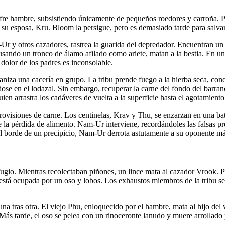
te sufre hambre, subsistiendo únicamente de pequeños roedores y carroñ
 su esposa, Kru. Bloom la persigue, pero es demasiado tarde para salvar
 y otros cazadores, rastrea la guarida del depredador. Encuentran un 
 usando un tronco de álamo afilado como ariete, matan a la bestia. En u
l dolor de los padres es inconsolable.
aniza una cacería en grupo. La tribu prende fuego a la hierba seca, co
e en el lodazal. Sin embargo, recuperar la carne del fondo del barran
ien arrastra los cadáveres de vuelta a la superficie hasta el agotamiento
provisiones de carne. Los centinelas, Krav y Thu, se enzarzan en una ba
 la pérdida de alimento. Nam-Ur interviene, recordándoles las falsas pr
o al borde de un precipicio, Nam-Ur derrota astutamente a su oponente má
refugio. Mientras recolectaban piñones, un lince mata al cazador Vrook. 
stá ocupada por un oso y lobos. Los exhaustos miembros de la tribu se
una tras otra. El viejo Phu, enloquecido por el hambre, mata al hijo d
Más tarde, el oso se pelea con un rinoceronte lanudo y muere arrollado 