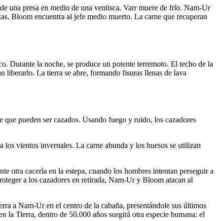
a de una presa en medio de una ventisca. Varr muere de frío. Nam-Ur
uerzas. Bloom encuentra al jefe medio muerto. La carne que recuperan
co. Durante la noche, se produce un potente terremoto. El techo de la
iberarlo. La tierra se abre, formando fisuras llenas de lava
 de que pueden ser cazados. Usando fuego y ruido, los cazadores
 los vientos invernales. La carne abunda y los huesos se utilizan
 otra cacería en la estepa, cuando los hombres intentan perseguir a
 proteger a los cazadores en retirada, Nam-Ur y Bloom atacan al
ierra a Nam-Ur en el centro de la cabaña, presentándole sus últimos
 en la Tierra, dentro de 50.000 años surgirá otra especie humana: el