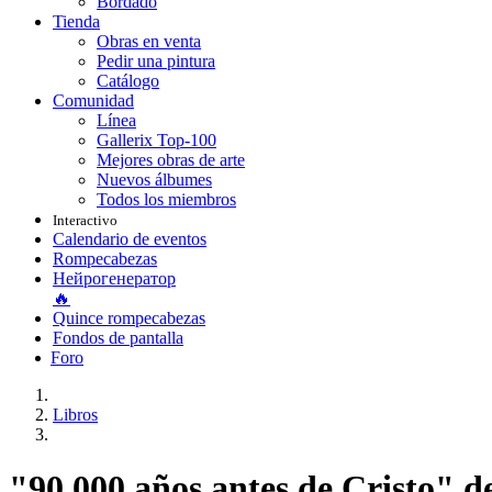
Bordado
Tienda
Obras en venta
Pedir una pintura
Catálogo
Comunidad
Línea
Gallerix Top-100
Mejores obras de arte
Nuevos álbumes
Todos los miembros
Interactivo
Calendario de eventos
Rompecabezas
Нейрогенератор
🔥
Quince rompecabezas
Fondos de pantalla
Foro
Libros
"90.000 años antes de Cristo" 