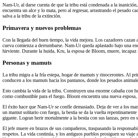
Nam-Ur, al darse cuenta de que la tribu está condenada a la inanició
encuentra un alce y lo mata, pero al regresar, arrastrando el pesado c
salva a la tribu de la extinción.
Primavera y nuevos problemas
Con la llegada del buen tiempo, la vida mejora. Los cazadores cazan al
cueva comienza a derrumbarse. Nam-Ur queda aplastado bajo una enorme 
hirviente. Durante la huida, Kru, la esposa de Bloom, muere, incapaz d
Personas y mamuts
La tribu migra a la fría estepa, hogar de mamuts y rinocerontes. Al p
conducen a los mamuts hacia los pantanos, donde los pesados animales
Esto cambia la vida de la tribu. Construyen una enorme cabaña con hue
como combustible para el fuego. Bloom encuentra una nueva esposa, 
El éxito hace que Nam-Ur se confíe demasiado. Deja de ver a los mam
un mamut solitario con fuego, la bestia se da la vuelta repentinamente
gigante. Logran herir mortalmente a la bestia con sus lanzas, pero e
El jefe muere en brazos de sus compañeros, traspasando la responsabili
respetos. La vida continúa, y los antiguos pueblos prosiguen su viaje a