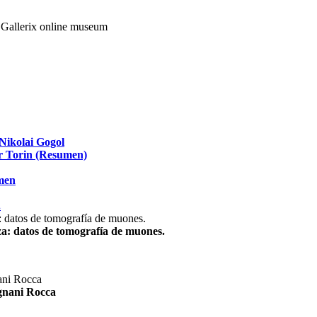
Nikolai Gogol
ir Torin (Resumen)
umen
.
za: datos de tomografía de muones.
agnani Rocca