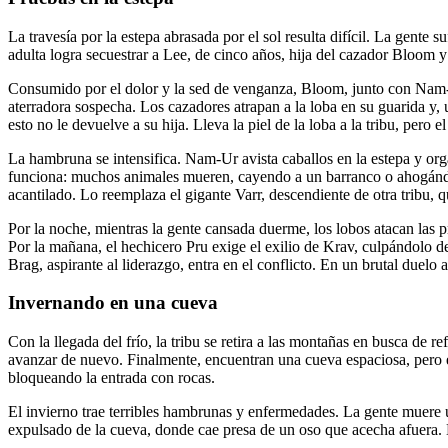
La travesía por la estepa abrasada por el sol resulta difícil. La gen
adulta logra secuestrar a Lee, de cinco años, hija del cazador Bloom y
Consumido por el dolor y la sed de venganza, Bloom, junto con Nam-Ur
aterradora sospecha. Los cazadores atrapan a la loba en su guarida y,
esto no le devuelve a su hija. Lleva la piel de la loba a la tribu, pero e
La hambruna se intensifica. Nam-Ur avista caballos en la estepa y org
funciona: muchos animales mueren, cayendo a un barranco o ahogándos
acantilado. Lo reemplaza el gigante Varr, descendiente de otra tribu, qu
Por la noche, mientras la gente cansada duerme, los lobos atacan las 
Por la mañana, el hechicero Pru exige el exilio de Krav, culpándolo de
Brag, aspirante al liderazgo, entra en el conflicto. En un brutal duel
Invernando en una cueva
Con la llegada del frío, la tribu se retira a las montañas en busca de 
avanzar de nuevo. Finalmente, encuentran una cueva espaciosa, pero e
bloqueando la entrada con rocas.
El invierno trae terribles hambrunas y enfermedades. La gente muere 
expulsado de la cueva, donde cae presa de un oso que acecha afuera. 