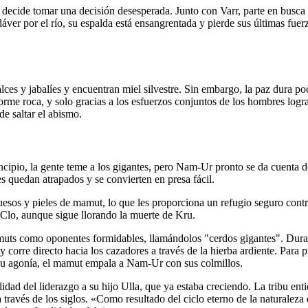
n, decide tomar una decisión desesperada. Junto con Varr, parte en busc
adáver por el río, su espalda está ensangrentada y pierde sus últimas f
ces y jabalíes y encuentran miel silvestre. Sin embargo, la paz dura po
roca, y solo gracias a los esfuerzos conjuntos de los hombres logran l
e saltar el abismo.
rincipio, la gente teme a los gigantes, pero Nam-Ur pronto se da cuenta
 quedan atrapados y se convierten en presa fácil.
sos y pieles de mamut, lo que les proporciona un refugio seguro contra
Clo, aunque sigue llorando la muerte de Kru.
uts como oponentes formidables, llamándolos "cerdos gigantes". Durante
 y corre directo hacia los cazadores a través de la hierba ardiente. Para
n su agonía, el mamut empala a Nam-Ur con sus colmillos.
dad del liderazgo a su hijo Ulla, que ya estaba creciendo. La tribu ent
 través de los siglos. «Como resultado del ciclo eterno de la naturaleza