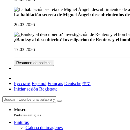
La habitación secreta de Miguel Ángel: descubrimientos de 
26.03.2026
¿Banksy al descubierto? Investigación de Reuters y el homb
17.03.2026
Resumen de noticias
Русский
Español
Français
Deutsche
中文
Iniciar sesión
Regístrate
Museo
Pinturas antiguas
Pinturas
Galería de imágenes