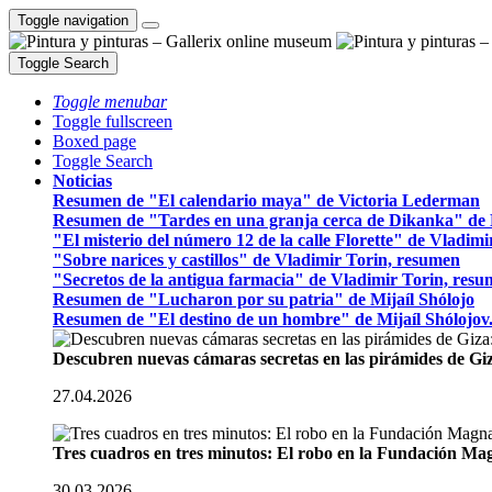
Toggle navigation
Toggle Search
Toggle menubar
Toggle fullscreen
Boxed page
Toggle Search
Noticias
Resumen de "El calendario maya" de Victoria Lederman
Resumen de "Tardes en una granja cerca de Dikanka" de 
"El misterio del número 12 de la calle Florette" de Vladim
"Sobre narices y castillos" de Vladimir Torin, resumen
"Secretos de la antigua farmacia" de Vladimir Torin, res
Resumen de "Lucharon por su patria" de Mijaíl Shólojo
Resumen de "El destino de un hombre" de Mijaíl Shólojov
Descubren nuevas cámaras secretas en las pirámides de Gi
27.04.2026
Tres cuadros en tres minutos: El robo en la Fundación M
30.03.2026