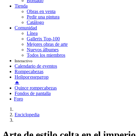
Bordado
Tienda
Obras en venta
Pedir una pintura
Catálogo
Comunidad
Línea
Gallerix Top-100
Mejores obras de arte
Nuevos álbumes
Todos los miembros
Interactivo
Calendario de eventos
Rompecabezas
Нейрогенератор
🔥
Quince rompecabezas
Fondos de pantalla
Foro
Enciclopedia
Arte de estilo celta en el imper