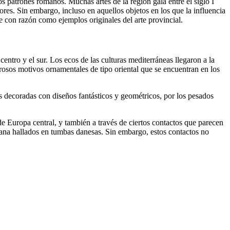
s patrones romanos. Muchas artes de la región gala entre el siglo I
es. Sin embargo, incluso en aquellos objetos en los que la influencia
e con razón como ejemplos originales del arte provincial.
entro y el sur. Los ecos de las culturas mediterráneas llegaron a la
rosos motivos ornamentales de tipo oriental que se encuentran en los
s decoradas con diseños fantásticos y geométricos, por los pesados
 de Europa central, y también a través de ciertos contactos que parecen
omana hallados en tumbas danesas. Sin embargo, estos contactos no