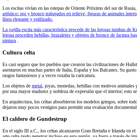
Los escitas vivían en las estepas de Oriente Próximo del sur de Rusia,
artístico: oro y bronce trabajados en relieve, figuras de animales in
línea elegante y estilizado.
La vajilla escita más característica procede de las lujosas tumbas de
letona proceden hebillas, brazaletes y objetos de bronce de factura ba
pintura
.
Cultura celta
Es casi seguro que los pueblos que crearon las civilizaciones de Halls
asentaron en muchas partes de Italia, España y los Balcanes. Su gusto
rasgos fantasiosos y a veces rozaba la caricatura.
Los objetos de
metal
, joyas, monedas, hebillas con motivos animales y 
por una mayor madurez y nobleza de expresión que el interior; esto 
En arquitectura, los celtas absorbieron los modelos griegos, sobre tod
dejaron muy pocos vestigios para permitir una evaluación documental
El caldero de Gundestrup
En el siglo III a.C., los celtas alcanzaron Gran Bretaña e Irlanda en
arte celta pudo penetrar incluso en esta región, ya fuera a través de i