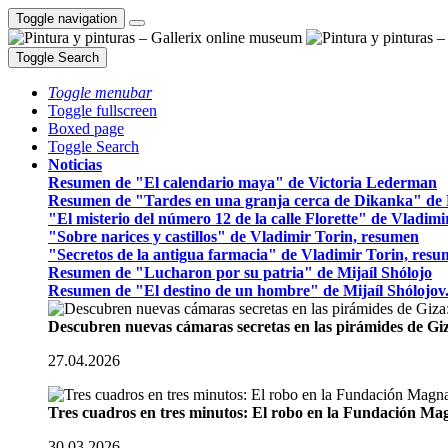
Toggle navigation
Toggle Search
Toggle menubar
Toggle fullscreen
Boxed page
Toggle Search
Noticias
Resumen de "El calendario maya" de Victoria Lederman
Resumen de "Tardes en una granja cerca de Dikanka" de 
"El misterio del número 12 de la calle Florette" de Vladim
"Sobre narices y castillos" de Vladimir Torin, resumen
"Secretos de la antigua farmacia" de Vladimir Torin, res
Resumen de "Lucharon por su patria" de Mijaíl Shólojo
Resumen de "El destino de un hombre" de Mijaíl Shólojov
Descubren nuevas cámaras secretas en las pirámides de Gi
27.04.2026
Tres cuadros en tres minutos: El robo en la Fundación M
30.03.2026