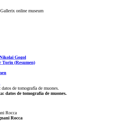
Nikolai Gogol
ir Torin (Resumen)
umen
.
za: datos de tomografía de muones.
agnani Rocca