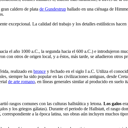
 gran caldero de plata
de Gundestrup
hallado en una ciénaga de Himmerl
os.
nte excepcional. La calidad del trabajo y los detalles estilísticos hac
acia el año 1000 a.C., la segunda hacia el 600 a.C.) e introdujeron much
on con otros de origen local, y a éstos, más tarde, se añadieron otros 
érida, realizado en
bronce
y fechado en el siglo I a.C. Utiliza el conoci
tuales, siempre ha sido popular en las civilizaciones antiguas, desde Cr
erial
de arte romano
, en líneas generales similar al producido en suelo it
rtió rasgos comunes con las culturas hallstática y letona.
Los galos
era
os y los griegos gálatas). Durante el periodo de Hallstatt, el rasgo do
, correspondiente a la época latina, sus obras aún incluyen muchos tipo