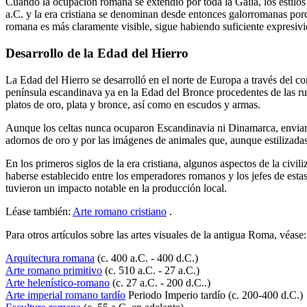
Cuando la ocupación romana se extendió por toda la Galia, los estilos 
a.C. y la era cristiana se denominan desde entonces galorromanas por
romana es más claramente visible, sigue habiendo suficiente expresivi
Desarrollo de la Edad del Hierro
La Edad del Hierro se desarrolló en el norte de Europa a través del con
península escandinava ya en la Edad del Bronce procedentes de las rut
platos de oro, plata y bronce, así como en escudos y armas.
Aunque los celtas nunca ocuparon Escandinavia ni Dinamarca, enviaron 
adornos de oro
y por las imágenes de animales que, aunque estilizadas
En los primeros siglos de la era cristiana, algunos aspectos de la civi
haberse establecido entre los emperadores romanos y los jefes de esta
tuvieron un impacto notable en la producción local.
Léase también:
Arte romano cristiano
.
Para otros artículos sobre las artes visuales de la antigua Roma, véase:
Arquitectura romana
(c. 400 a.C. - 400 d.C.)
Arte romano primitivo
(c. 510 a.C. - 27 a.C.)
Arte helenístico-romano
(c. 27 a.C. - 200 d.C..)
Arte imperial romano tardío
Periodo Imperio tardío (c. 200-400 d.C.)