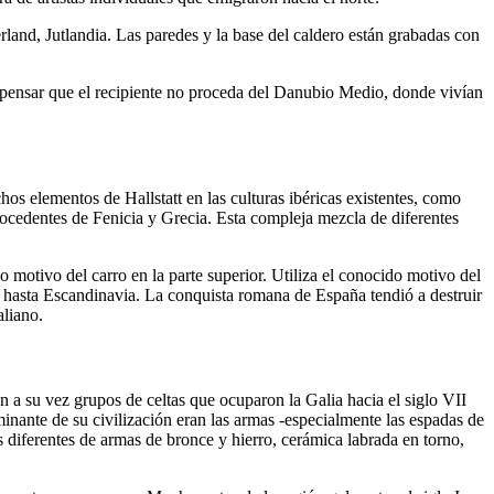
and, Jutlandia. Las paredes y la base del caldero están grabadas con
en pensar que el recipiente no proceda del Danubio Medio, donde vivían
os elementos de Hallstatt en las culturas ibéricas existentes, como
procedentes de Fenicia y Grecia. Esta compleja mezcla de diferentes
do motivo del carro en la parte superior. Utiliza el conocido motivo del
eta hasta Escandinavia. La conquista romana de España tendió a destruir
aliano.
n a su vez grupos de celtas que ocuparon la Galia hacia el siglo VII
minante de su civilización eran las armas -especialmente las espadas de
s diferentes de armas de bronce y hierro, cerámica labrada en torno,