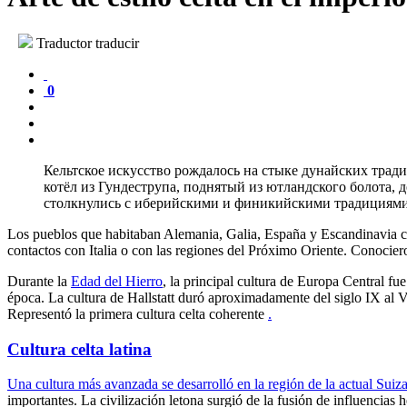
Traductor traducir
0
Кельтское искусство рождалось на стыке дунайских трад
котёл из Гундеструпа, поднятый из ютландского болота, 
столкнулись с иберийскими и финикийскими традициями,
Los pueblos que habitaban Alemania, Galia, España y Escandinavia ca
contactos con Italia o con las regiones del Próximo Oriente. Conocie
Durante la
Edad del Hierro
, la principal cultura de Europa Central f
época. La cultura de Hallstatt duró aproximadamente del siglo IX al V
Representó la primera cultura celta coherente
.
Cultura celta latina
Una cultura más avanzada se desarrolló en la región de la actual Suiza
importantes. La civilización letona surgió de la fusión de influencias 