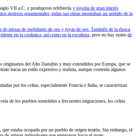
 siglo VII a.C. y produjeron orfebrería
y joyería de gran interés
rados motivos ornamentales; todas sus obras mostraban un sentido de la
s de piezas de mobiliario de oro y joyas de oro. También de la época
evidente en la cerámica, así como en
la escultura
, pero no hay rastro
de
os originarios del Alto Danubio y muy extendidos por Europa, que se
rato hacia un estilo expresivo y realista, aunque contenía algunos
adas por los celtas, especialmente Francia e Italia, se caracterizan
oría de los pueblos sometidos a frecuentes migraciones, los celtas
ca, que estaba ocupada por un pueblo de origen teutón. Sin embargo, el
ra de artistas individuales que emigraron hacia el norte.