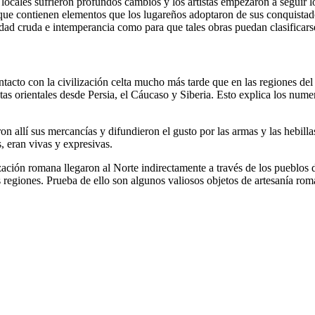
locales sufrieron profundos cambios y los artistas empezaron a seguir lo
que contienen elementos que los lugareños adoptaron de sus conquistador
dad cruda e intemperancia como para que tales obras puedan clasificars
tacto con la civilización celta mucho más tarde que en las regiones del c
as orientales desde Persia, el Cáucaso y Siberia. Esto explica los nume
allí sus mercancías y difundieron el gusto por las armas y las hebilla
, eran vivas y expresivas.
lización romana llegaron al Norte indirectamente a través de los pueblos
s regiones. Prueba de ello son algunos valiosos objetos de artesanía r