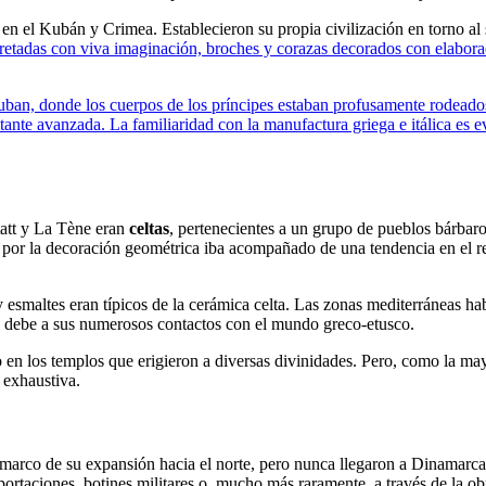
 en el Kubán y Crimea. Establecieron su propia civilización en torno al
terpretadas con viva imaginación, broches y corazas decorados con elabo
 Kuban, donde los cuerpos de los príncipes estaban profusamente rodeado
stante avanzada. La familiaridad con la manufactura griega e itálica es 
tatt y La Tène eran
celtas
, pertenecientes a un grupo de pueblos bárbar
 por la decoración geométrica iba acompañado de una tendencia en el ret
esmaltes eran típicos de la cerámica celta. Las zonas mediterráneas habit
se debe a sus numerosos contactos con el mundo greco-etusco.
o en los templos que erigieron a diversas divinidades. Pero, como la may
 exhaustiva.
 el marco de su expansión hacia el norte, pero nunca llegaron a Dinamar
mportaciones, botines militares o, mucho más raramente, a través de la ob