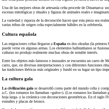
Una de las mejores obras de artesanía celta procede de Dinamarca: un
escenas mitológicas y rituales y figuras de animales reales e imaginari
La variedad y riqueza de la decoración hacen que esta pieza sea realme
varias tribus de origen celta especialmente hábiles en la orfebrería.
Cultura española
Las migraciones celtas llegaron a
España
en dos oleadas (la primera h
puede verse en algunas armas. Los elementos hallstattianos se fusionar
culturas no produjo realmente muchas obras de notable interés.
Entre los objetos más famosos e inusuales se encuentra un carro de M
carro, que, en diversas interpretaciones y con diferentes funciones ri
las tradiciones ibéricas más originales y fundó en su lugar un tipo imp
La cultura gala
La civilización gala
se desarrolló como parte del mundo celta y compa
a.C. (los romanos los llamaban «galos»). (Los romanos los llamaban gal
hoja larga- y la cerámica con decoraciones geométricas. En el siglo IV
esmaltes y placas de bronce.