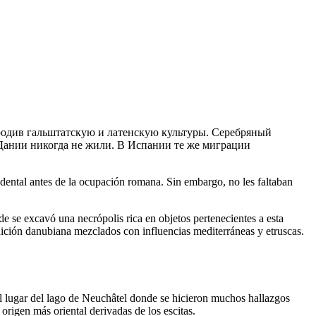
ородив гальштатскую и латенскую культуры. Серебряный
в Дании никогда не жили. В Испании те же миграции
dental antes de la ocupación romana. Sin embargo, no les faltaban
de se excavó una necrópolis rica en objetos pertenecientes a esta
dición danubiana mezclados con influencias mediterráneas y etruscas.
el lugar del lago de Neuchâtel donde se hicieron muchos hallazgos
origen más oriental derivadas de los escitas.