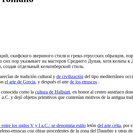
иций, скифского звериного стиля и греко-этрусских образцов, п
до сих пор указывает на мастеров Среднего Дуная, хотя кельты 
 создав отдельный кельтиберский стиль.
recían de tradición cultural y
de civilización
del tipo mediterráneo occi
ron
el arte de Grecia
, y después el arte
de los etruscos
.
ue conocida como la
cultura de Hallstatt
, en honor al centro austriaco don
 a.C. y dejó objetos primitivos que contenían motivos de la antigua tra
 entre los siglos V y I a.C.: se denomina
estilo
letón
del arte celta
, por 
heleno-etruscas con obras procedentes de la zona del Danubio y otras de 