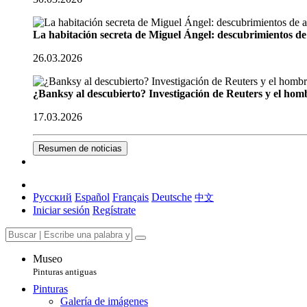
La habitación secreta de Miguel Ángel: descubrimientos de 
26.03.2026
¿Banksy al descubierto? Investigación de Reuters y el homb
17.03.2026
Resumen de noticias
Русский
Español
Français
Deutsche
中文
Iniciar sesión
Regístrate
Museo
Pinturas antiguas
Pinturas
Galería de imágenes