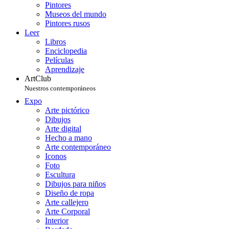
Pintores
Museos del mundo
Pintores rusos
Leer
Libros
Enciclopedia
Películas
Aprendizaje
ArtClub
Nuestros contemporáneos
Expo
Arte pictórico
Dibujos
Arte digital
Hecho a mano
Arte contemporáneo
Iconos
Foto
Escultura
Dibujos para niños
Diseño de ropa
Arte callejero
Arte Corporal
Interior