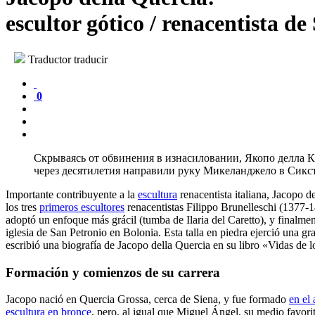
escultor gótico / renacentista de
Traductor traducir
0
Скрываясь от обвинения в изнасиловании, Якопо делла К
через десятилетия направили руку Микеланджело в Сикст
Importante contribuyente a la
escultura
renacentista italiana, Jacopo d
los tres
primeros escultores
renacentistas Filippo Brunelleschi (1377
adoptó un enfoque más grácil (tumba de Ilaria del Caretto), y finalmen
iglesia de San Petronio en Bolonia. Esta talla en piedra ejerció una gr
escribió una biografía de Jacopo della Quercia en su libro
«Vidas de l
Formación y comienzos de su carrera
Jacopo nació en Quercia Grossa, cerca de Siena, y fue formado
en el 
escultura en bronce
, pero, al igual que Miguel Ángel, su medio favori