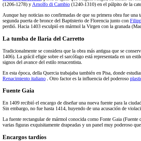
(1206-1278) y
Arnolfo di Cambio
(1240-1310) en el púlpito de la cate
Aunque hay noticias no confirmadas de que su primera obra fue una ta
segunda puerta de bronce del Baptisterio de Florencia junto con
Filip
perdió. Hacia 1403 esculpió en mármol
la Virgen con la granada
(Mado
La tumba de Ilaria del Carretto
Tradicionalmente se considera que la obra más antigua que se conserv
1406). La grácil efigie sobre el sarcófago está representada en un esti
signos del avance del estilo renacentista.
En esta época, della Quercia trabajaba también en Pisa, donde estudia
Renacimiento italiano
. Otro factor es la influencia del poderoso
plast
Fuente Gaia
En 1409 recibió el encargo de diseñar una nueva fuente para la ciuda
Sin embargo, no fue hasta 1414, huyendo de una acusación de violació
La fuente rectangular de mármol conocida como Fonte Gaia
(Fuente d
varias figuras exquisitamente drapeadas y un panel muy poderoso que
Encargos tardíos