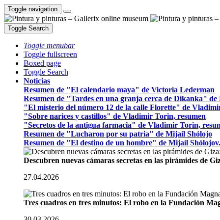
Toggle navigation
Toggle Search
Toggle menubar
Toggle fullscreen
Boxed page
Toggle Search
Noticias
Resumen de "El calendario maya" de Victoria Lederman
Resumen de "Tardes en una granja cerca de Dikanka" de 
"El misterio del número 12 de la calle Florette" de Vladim
"Sobre narices y castillos" de Vladimir Torin, resumen
"Secretos de la antigua farmacia" de Vladimir Torin, res
Resumen de "Lucharon por su patria" de Mijaíl Shólojo
Resumen de "El destino de un hombre" de Mijaíl Shólojov
Descubren nuevas cámaras secretas en las pirámides de Gi
27.04.2026
Tres cuadros en tres minutos: El robo en la Fundación M
30.03.2026