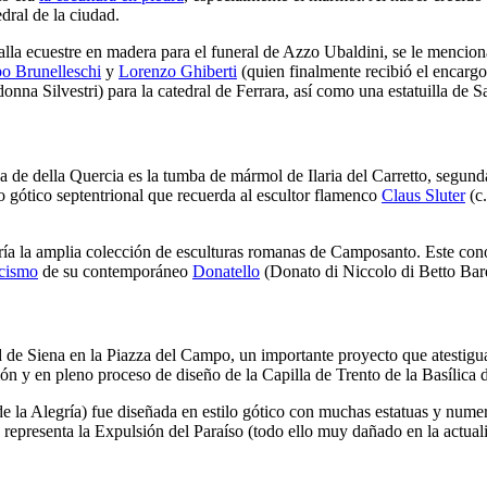
dral de la ciudad.
lla ecuestre en madera para el funeral de Azzo Ubaldini, se le mencion
po Brunelleschi
y
Lorenzo Ghiberti
(quien finalmente recibió el encargo
nna Silvestri) para la catedral de Ferrara, así como una estatuilla
de S
a de della Quercia es la tumba de mármol de Ilaria del Carretto, segun
lo gótico septentrional que recuerda al escultor flamenco
Claus Sluter
(c
ría la amplia colección de esculturas romanas de Camposanto. Este cono
icismo
de su contemporáneo
Donatello
(Donato di Niccolo di Betto Bard
d de Siena en la Piazza del Campo, un importante proyecto que atestigu
n y en pleno proceso de diseño de la Capilla de Trento de la Basílica
e la Alegría) fue diseñada en estilo gótico con muchas estatuas y numer
 representa la
Expulsión del Paraíso
(todo ello muy dañado en la actual