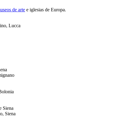
useos de arte
e iglesias de Europa.
ino, Lucca
iena
mignano
 Bolonia
de Siena
o, Siena