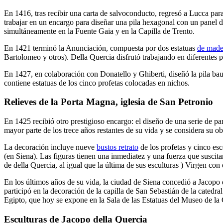
En 1416, tras recibir una carta de salvoconducto, regresó a Lucca pa
trabajar en un encargo para diseñar una pila hexagonal con un panel de
simultáneamente en la Fuente Gaia y en la Capilla de Trento.
En 1421 terminó la
Anunciación
, compuesta por dos estatuas
de made
Bartolomeo y otros). Della Quercia disfrutó trabajando en diferentes
En 1427, en colaboración con Donatello y Ghiberti, diseñó la pila bau
contiene estatuas de los cinco profetas colocadas en nichos.
Relieves de la Porta Magna, iglesia de San Petronio
En 1425 recibió otro prestigioso encargo: el diseño de una serie de pa
mayor parte de los trece años restantes de su vida y se considera su ob
La decoración incluye nueve
bustos retrato
de los profetas y cinco es
(en Siena). Las figuras tienen una inmediatez y una fuerza que suscit
de della Quercia, al igual que la última de sus esculturas )
Virgen con 
En los últimos años de su vida, la ciudad de Siena concedió a Jacopo
participó en la decoración de la capilla de San Sebastián de la catedra
Egipto, que hoy se expone en la Sala de las Estatuas del Museo de la 
Esculturas de Jacopo della Quercia