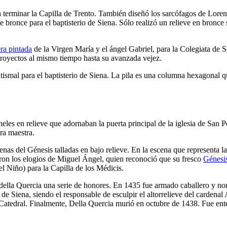
ra terminar la Capilla de Trento. También diseñó los sarcófagos de Lor
 bronce para el baptisterio de Siena. Sólo realizó un relieve en bronce
ra pintada
de la Virgen María y el ángel Gabriel, para la Colegiata de 
 proyectos al mismo tiempo hasta su avanzada vejez.
tismal para el baptisterio de Siena. La pila es una columna hexagonal q
neles en relieve que adornaban la puerta principal de la iglesia de San
ra maestra.
cenas del Génesis talladas en bajo relieve. En la escena que representa
aron los elogios de Miguel Ángel, quien reconoció que su fresco
Génesi
el Niño
) para la Capilla de los Médicis.
 della Quercia una serie de honores. En 1435 fue armado caballero y n
l de Siena, siendo el responsable de esculpir el altorrelieve del carden
Catedral. Finalmente, Della Quercia murió en octubre de 1438. Fue ente