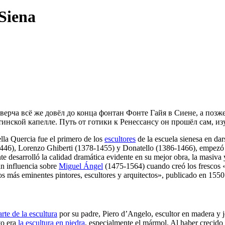
 Siena
верча всё же довёл до конца фонтан Фонте Гайя в Сиене, а позж
инской капелле. Путь от готики к Ренессансу он прошёл сам, и
ella Quercia fue el primero de los
escultores
de la escuela sienesa en dar
-1446), Lorenzo Ghiberti (1378-1455) y Donatello (1386-1466), empezó
te desarrolló la calidad dramática evidente en su mejor obra, la masiva
an influencia sobre
Miguel Ángel
(1475-1564) cuando creó los frescos 
os más eminentes pintores, escultores y arquitectos»
, publicado en 1550
arte de la escultura
por su padre, Piero d’Angelo, escultor en madera y
to era
la escultura en piedra
, especialmente el mármol. Al haber crecido