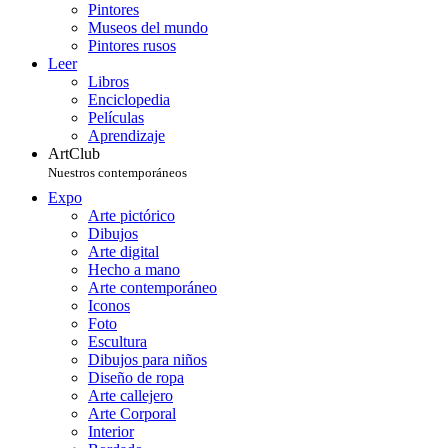
Pintores
Museos del mundo
Pintores rusos
Leer
Libros
Enciclopedia
Películas
Aprendizaje
ArtClub
Nuestros contemporáneos
Expo
Arte pictórico
Dibujos
Arte digital
Hecho a mano
Arte contemporáneo
Iconos
Foto
Escultura
Dibujos para niños
Diseño de ropa
Arte callejero
Arte Corporal
Interior