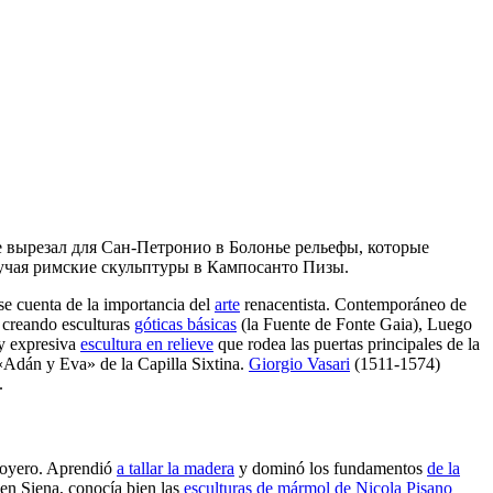
е вырезал для Сан-Петронио в Болонье рельефы, которые
зучая римские скульптуры в Кампосанто Пизы.
se cuenta de la importancia del
arte
renacentista. Contemporáneo de
 creando esculturas
góticas básicas
(la Fuente de Fonte Gaia), Luego
 y expresiva
escultura en relieve
que rodea las puertas principales de la
«Adán y Eva» de la Capilla Sixtina.
Giorgio Vasari
(1511-1574)
.
 joyero. Aprendió
a tallar la madera
y dominó los fundamentos
de la
 en Siena, conocía bien las
esculturas de mármol
de Nicola Pisano