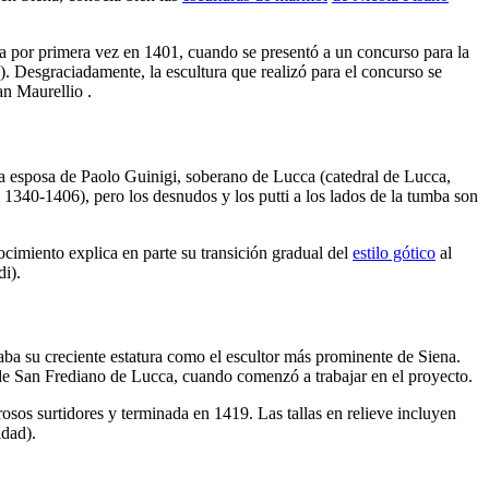
a por primera vez en 1401, cuando se presentó a un concurso para la
). Desgraciadamente, la escultura que realizó para el concurso se
an Maurellio
.
da esposa de Paolo Guinigi, soberano de Lucca (catedral de Lucca,
. 1340-1406), pero los desnudos
y los putti
a los lados de la tumba son
cimiento explica en parte su transición gradual del
estilo gótico
al
i).
aba su creciente estatura como el escultor más prominente de Siena.
 de San Frediano de Lucca, cuando comenzó a trabajar en el proyecto.
osos surtidores y terminada en 1419. Las tallas en relieve incluyen
idad).