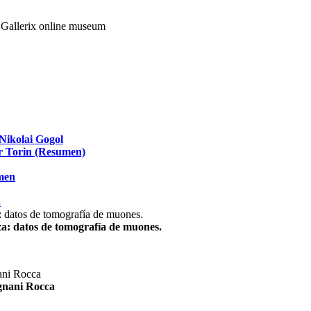
Nikolai Gogol
ir Torin (Resumen)
umen
.
za: datos de tomografía de muones.
agnani Rocca