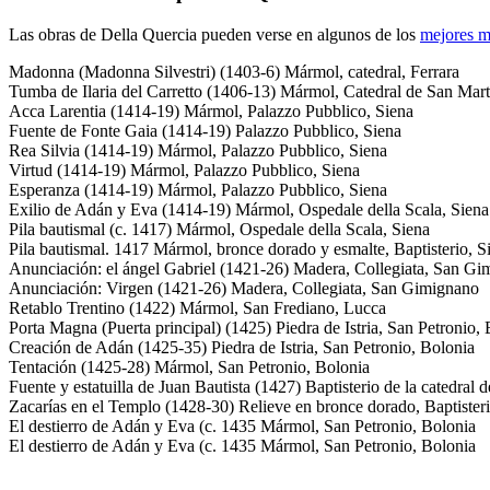
Las obras de Della Quercia pueden verse en algunos de los
mejores m
Madonna (Madonna Silvestri)
(1403-6) Mármol, catedral, Ferrara
Tumba de Ilaria del Carretto
(1406-13) Mármol, Catedral de San Mart
Acca Larentia
(1414-19) Mármol, Palazzo Pubblico, Siena
Fuente de Fonte Gaia
(1414-19) Palazzo Pubblico, Siena
Rea Silvia
(1414-19) Mármol, Palazzo Pubblico, Siena
Virtud
(1414-19) Mármol, Palazzo Pubblico, Siena
Esperanza
(1414-19) Mármol, Palazzo Pubblico, Siena
Exilio de Adán y Eva
(1414-19) Mármol, Ospedale della Scala, Siena
Pila bautismal
(c. 1417) Mármol, Ospedale della Scala, Siena
Pila bautismal
. 1417 Mármol, bronce dorado y esmalte, Baptisterio, S
Anunciación: el ángel Gabriel
(1421-26) Madera, Collegiata, San Gi
Anunciación: Virgen
(1421-26) Madera, Collegiata, San Gimignano
Retablo Trentino
(1422) Mármol, San Frediano, Lucca
Porta Magna
(Puerta principal) (1425) Piedra de Istria, San Petronio,
Creación de Adán
(1425-35) Piedra de Istria, San Petronio, Bolonia
Tentación
(1425-28) Mármol, San Petronio, Bolonia
Fuente y estatuilla de Juan Bautista
(1427) Baptisterio de la catedral 
Zacarías en el Templo
(1428-30) Relieve en bronce dorado, Baptisteri
El destierro de Adán y Eva
(c. 1435 Mármol, San Petronio, Bolonia
El destierro de Adán y Eva
(c. 1435 Mármol, San Petronio, Bolonia