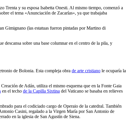
enzo Trenta y su esposa Isabetta Onesti. Al mismo tiempo, comenzó a
 sobre el tema
«Anunciación de Zacarías»
, ya que trabajaba
San Gimignano (las estatuas fueron pintadas por Martino di
ue descansa sobre una base columnar en el centro de la pila, y
 Petronio de Bolonia. Esta compleja obra
de arte cristiano
le ocuparía la
 la Creación de Adán, utiliza el mismo esquema que en la
Fonte Gaia
s
en el techo
de la Capilla Sixtina
del Vaticano se basaba en relieves
ombrado para el codiciado cargo
de Operaio
de la catedral. También
al Antonio Casini, regalado a la Virgen María por San Antonio de
rrado en la iglesia de San Agustín de Siena.