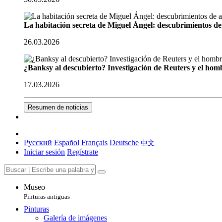
La habitación secreta de Miguel Ángel: descubrimientos de 
26.03.2026
¿Banksy al descubierto? Investigación de Reuters y el homb
17.03.2026
Resumen de noticias
Русский
Español
Français
Deutsche
中文
Iniciar sesión
Regístrate
Museo
Pinturas antiguas
Pinturas
Galería de imágenes