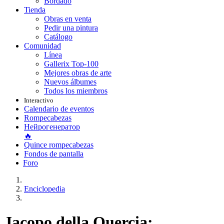
Bordado
Tienda
Obras en venta
Pedir una pintura
Catálogo
Comunidad
Línea
Gallerix Top-100
Mejores obras de arte
Nuevos álbumes
Todos los miembros
Interactivo
Calendario de eventos
Rompecabezas
Нейрогенератор
🔥
Quince rompecabezas
Fondos de pantalla
Foro
Enciclopedia
Jacopo della Quercia: