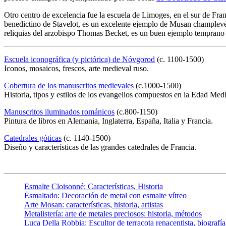
Otro centro de excelencia fue la escuela de Limoges, en el sur de Fra
benedictino de Stavelot, es un excelente ejemplo de Musan champlevé,
reliquias del arzobispo Thomas Becket, es un buen ejemplo temprano 
Escuela iconográfica (y pictórica) de Nóvgorod
(c. 1100-1500)
Iconos, mosaicos, frescos, arte medieval ruso.
Cobertura de los manuscritos medievales
(c.1000-1500)
Historia, tipos y estilos de los evangelios compuestos en la Edad Medi
Manuscritos iluminados románicos
(c.800-1150)
Pintura de libros en Alemania, Inglaterra, España, Italia y Francia.
Catedrales góticas
(c. 1140-1500)
Diseño y características de las grandes catedrales de Francia.
Esmalte Cloisonné: Características, Historia
Esmaltado: Decoración de metal con esmalte vítreo
Arte Mosan: características, historia, artistas
Metalistería: arte de metales preciosos: historia, métodos
Luca Della Robbia: Escultor de terracota renacentista, biografía