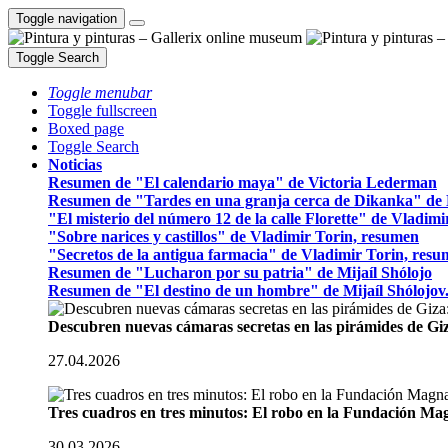
Toggle navigation
Toggle Search
Toggle menubar
Toggle fullscreen
Boxed page
Toggle Search
Noticias
Resumen de "El calendario maya" de Victoria Lederman
Resumen de "Tardes en una granja cerca de Dikanka" de 
"El misterio del número 12 de la calle Florette" de Vladim
"Sobre narices y castillos" de Vladimir Torin, resumen
"Secretos de la antigua farmacia" de Vladimir Torin, res
Resumen de "Lucharon por su patria" de Mijaíl Shólojo
Resumen de "El destino de un hombre" de Mijaíl Shólojov
Descubren nuevas cámaras secretas en las pirámides de Gi
27.04.2026
Tres cuadros en tres minutos: El robo en la Fundación M
30.03.2026