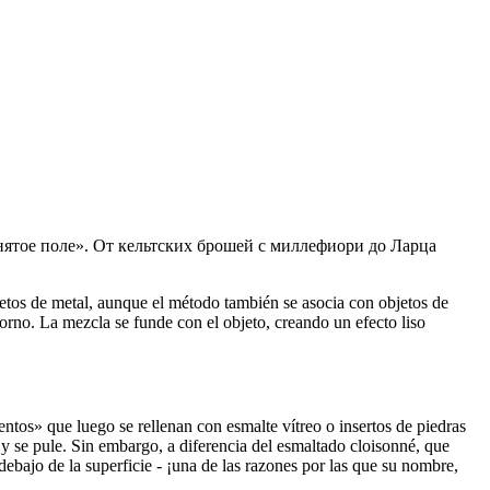
днятое поле». От кельтских брошей с миллефиори до Ларца
etos de metal, aunque el método también se asocia con objetos de
orno. La mezcla se funde con el objeto, creando un efecto liso
os» que luego se rellenan con esmalte vítreo o insertos de piedras
 y se pule. Sin embargo, a diferencia del esmaltado cloisonné, que
debajo de la superficie - ¡una de las razones por las que su nombre,