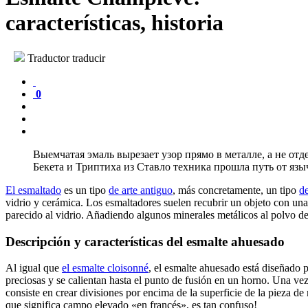
características, historia
Traductor traducir
0
Выемчатая эмаль вырезает узор прямо в металле, а не от
Бекета и Триптиха из Ставло техника прошла путь от язы
El esmaltado
es un tipo
de arte antiguo
, más concretamente, un tipo
de
vidrio y cerámica. Los esmaltadores suelen recubrir un objeto con una
parecido al vidrio. Añadiendo algunos minerales metálicos al polvo de 
Descripción y características del esmalte ahuesado
Al igual que
el esmalte cloisonné
, el esmalte ahuesado está diseñado p
preciosas y se calientan hasta el punto de fusión en un horno. Una vez
consiste en crear divisiones por encima de la superficie de la pieza de
que significa campo elevado «en francés», es tan confuso!