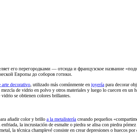
деляет его перегородками — отсюда и французское название «по
ческой Европы до соборов готики.
 arte decorativo
, utilizado más comúnmente en
joyería
para decorar obj
 mezcla de vidrio en polvo y otros materiales y luego lo cuecen en un h
vidrio se obtienen colores brillantes.
ara añadir color y brillo
a la metalistería
creando pequeños «compartiment
 enfriada, la incrustación de esmalte o piedra se alisa con piedra pómez
 metal, la técnica champlevé consiste en crear depresiones o huecos por 