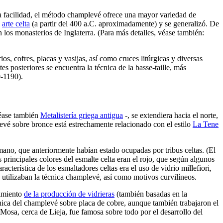
iva facilidad, el método champlevé ofrece una mayor variedad de
l
arte celta
(a partir del 400 a.C. aproximadamente) y se generalizó. De
los monasterios de Inglaterra. (Para más detalles, véase también:
rios, cofres, placas y vasijas, así como cruces litúrgicas y diversas
es posteriores se encuentra la técnica de la basse-taille, más
0-1190).
véase también
Metalistería griega antigua
-, se extendiera hacia el norte,
levé sobre bronce está estrechamente relacionado con el estilo
La Tene
omano, que anteriormente habían estado ocupadas por tribus celtas. (El
s principales colores del esmalte celta eran el rojo, que según algunos
aracterística de los esmaltadores celtas era el uso de vidrio
millefiori
,
 utilizaban la técnica champlevé, así como motivos curvilíneos.
cimiento
de la producción de vidrieras
(también basadas en la
nica del champlevé sobre placa de cobre, aunque también trabajaron el
l Mosa, cerca de Lieja, fue famosa sobre todo por el desarrollo del