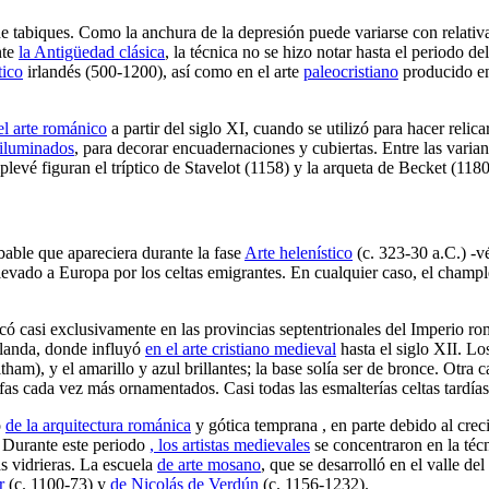
 de tabiques. Como la anchura de la depresión puede variarse con relat
nte
la Antigüedad clásica
, la técnica no se hizo notar hasta el periodo de
ico
irlandés (500-1200), así como en el arte
paleocristiano
producido en 
el arte románico
a partir del siglo XI, cuando se utilizó para hacer relica
 iluminados
, para decorar encuadernaciones y cubiertas. Entre las variant
levé figuran el tríptico de Stavelot (1158) y la arqueta de Becket (118
bable que apareciera durante la fase
Arte helenístico
(c. 323-30 a.C.) -
levado a Europa por los celtas emigrantes. En cualquier caso, el champ
icó casi exclusivamente en las provincias septentrionales del Imperio r
rlanda, donde influyó
en el arte cristiano medieval
hasta el siglo XII. Lo
ham), y el amarillo y azul brillantes; la base solía ser de bronce. Otra c
s cada vez más ornamentados. Casi todas las esmalterías celtas tardías
o
de la arquitectura románica
y gótica temprana
, en parte debido al cre
. Durante este periodo
, los artistas medievales
se concentraron en la téc
as vidrieras. La escuela
de arte mosano
, que se desarrolló en el valle de
r
(c. 1100-73) y
de Nicolás de Verdún
(c. 1156-1232).