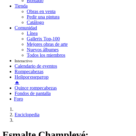
Bordado
Tienda
Obras en venta
Pedir una pintura
Catálogo
Comunidad
Línea
Gallerix Top-100
Mejores obras de arte
Nuevos álbumes
Todos los miembros
Interactivo
Calendario de eventos
Rompecabezas
Нейрогенератор
🔥
Quince rompecabezas
Fondos de pantalla
Foro
Enciclopedia
Esmalte Champlevé: