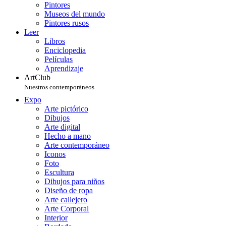
Pintores
Museos del mundo
Pintores rusos
Leer
Libros
Enciclopedia
Películas
Aprendizaje
ArtClub
Nuestros contemporáneos
Expo
Arte pictórico
Dibujos
Arte digital
Hecho a mano
Arte contemporáneo
Iconos
Foto
Escultura
Dibujos para niños
Diseño de ropa
Arte callejero
Arte Corporal
Interior