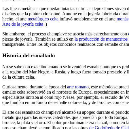
Las líneas metálicas que quedan intactas entre las depresiones sirven
diseños que la pintura cloisonné. Aunque en la joyería fabricada dura
hecho, el arte
metalúrgico celta
influyó notablemente en el arte
monást
Arte de la joyería celta
.)
Sin embargo, el proceso champlevé se asocia más estrechamente con
piezas de joyería. También se utilizó en
la producción de manuscritos
transparente. Entre los objetos conocidos realizados con esmalte champ
Historia del esmaltado
No se sabe con exactitud cuándo se inventó el esmalte, aunque es pro
a la región del Mar Negro, a Rusia, y luego fuera tomado prestado y l
de la cultura celta.
Curiosamente, durante la época del
arte romano
, este método se pract
esmalte celta sobrevivió en el noroeste de Europa, especialmente en I
especialistas imitaba al coral rojo (véase, por ejemplo, el escudo de Wit
que fundían en un fondo de esmalte coloreado, y de broches con cenefa
El arte del esmaltado champlevé alcanzó su apogeo durante el period
metalurgia) para las nuevas catedrales que aparecían por toda Europa
bronce, la plata y el oro. El color predominante era el azul, como en l
proceso champlevé, ejemplificado por las obras
de Godofredo de Clai