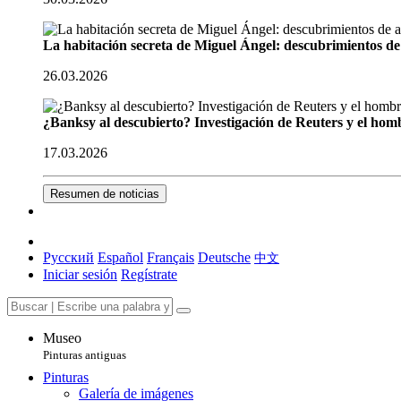
La habitación secreta de Miguel Ángel: descubrimientos de 
26.03.2026
¿Banksy al descubierto? Investigación de Reuters y el homb
17.03.2026
Resumen de noticias
Русский
Español
Français
Deutsche
中文
Iniciar sesión
Regístrate
Museo
Pinturas antiguas
Pinturas
Galería de imágenes