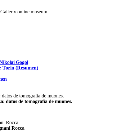
Nikolai Gogol
ir Torin (Resumen)
umen
.
za: datos de tomografía de muones.
agnani Rocca